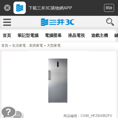
下載三井3C購物網APP
開啟
首頁
筆記型電腦
電腦螢幕
液晶電視
遊戲主機
鍵
首頁
»
生活家電．廚房家電
»
大型家電
商品編號：CX80_HFZB43B2FV