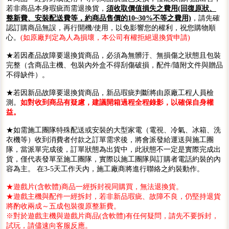
若非商品本身瑕疵而需退換貨，
須收取價值損失之費用(回復原狀、
整新費、安裝配送費等，約商品售價的10~30%不等之費用)
，請先確
認訂購商品無誤，再行開機/使用，以免影響您的權利，祝您購物順
心。
(如原廠判定為人為損壞，本公司有權拒絕退換貨申請)
★若因產品故障要退換貨商品，必須為無髒汙、無損傷之狀態且包裝
完整（含商品主機、包裝內外盒不得刮傷破損，配件/隨附文件與贈品
不得缺件）。
★若因新品故障要退換貨商品，新品瑕疵判斷將由原廠工程人員檢
測。
如對收到商品有疑慮，建議開箱過程全程錄影，以確保自身權
益。
★如需施工團隊特殊配送或安裝的大型家電（電視、冷氣、冰箱、洗
衣機等）收到消費者付款之訂單需求後，將會派發給運送與施工團
隊，當派單完成後，訂單狀態為出貨中，此狀態不一定是實際完成出
貨，僅代表發單至施工團隊，實際以施工團隊與訂購者電話約裝的內
容為主。 在3-5天工作天內，施工廠商將進行聯絡之約裝動作。
★遊戲片(含軟體)商品一經拆封視同購買，無法退換貨。
★遊戲主機與配件一經拆封，若非新品瑕疵、故障不良，仍堅持退貨
將酌收兩成～五成包裝復原整新費。
※對於遊戲主機與遊戲片商品(含軟體)有任何疑問，請先不要拆封，
試玩，請儘速向客服反應。