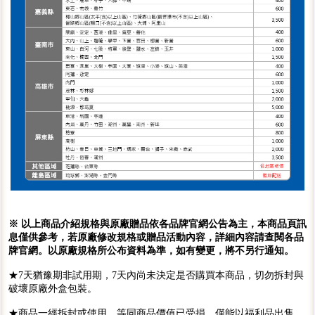
※ 以上商品介紹規格與原廠贈品依各品牌官網公告為主，本商品頁訊
息僅供參考，若原廠修改規格或贈品活動內容，詳細內容請查閱各品
牌官網。以原廠規格所公布資料為準，如有變更，將不另行通知。
★7天猶豫期非試用期，7天內尚未決定是否購買本商品，切勿拆封與
破壞原廠外盒包裝。
★商品一經拆封或使用，等同商品價值已受損，僅能以福利品出售，