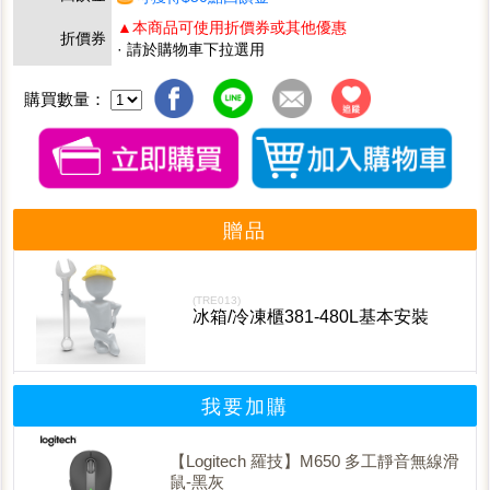
▲本商品可使用折價券或其他優惠
折價券
· 請於購物車下拉選用
購買數量：
贈品
(TRE013)
冰箱/冷凍櫃381-480L基本安裝
我要加購
【Logitech 羅技】M650 多工靜音無線滑
鼠-黑灰