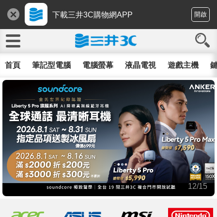
下載三井3C購物網APP
開啟
首頁
筆記型電腦
電腦螢幕
液晶電視
遊戲主機
鍵
12/15