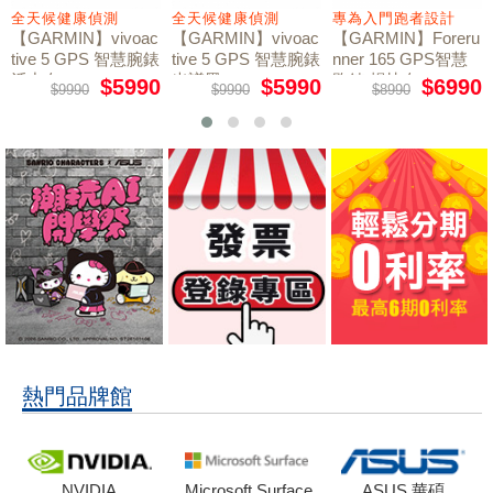
全天候健康偵測
全天候健康偵測
專為入門跑者設計
【GARMIN】vivoac
【GARMIN】vivoac
【GARMIN】Foreru
tive 5 GPS 智慧腕錶
tive 5 GPS 智慧腕錶
nner 165 GPS智慧
活力白
光譜黑
跑錶 暢快白
$5990
$5990
$6990
$9990
$9990
$8990
熱門品牌館
NVIDIA
Microsoft Surface
ASUS 華碩