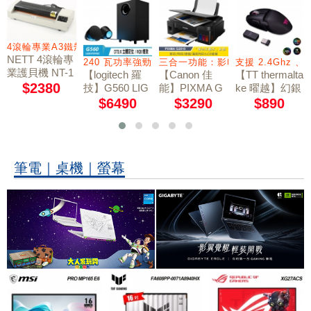
4滾輪專業A3鐵殼製護貝機
NETT 4滾輪專
240 瓦功率強勁音效
三合一功能：影印/列印/掃描
支援 2.4Ghz 
業護貝機 NT-1
【logitech 羅
【Canon 佳
【TT thermalta
901
$2380
技】G560 LIG
能】PIXMA G
ke 曜越】幻銀
HTSYNC PC
2010 原廠大供
ARGENT M5
$6490
$3290
$890
電競音箱系統
RGB 三模無線
墨複合機
電競滑鼠
筆電｜桌機｜螢幕