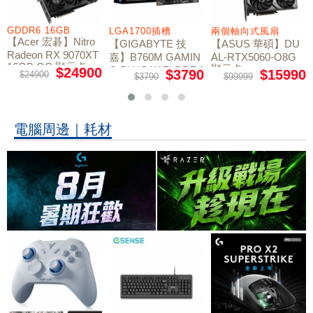
GDDR6 16GB
LGA1700插槽
兩個軸向式風扇
【Acer 宏碁】Nitro
【GIGABYTE 技
【ASUS 華碩】DU
Radeon RX 9070XT
嘉】B760M GAMIN
AL-RTX5060-O8G
16GB OC 顯示卡
顯示卡
G PLUS WIFI DDR4
$24900
$3790
$15990
$24900
$3790
$99999
主機板
電腦周邊｜耗材