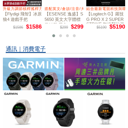
量鼠墊
升級力調節槓桿搖桿力切換扳機
搭配英文/倉頡/注音/大易
結合最新電競科技與職
【Flydigi 飛智】冰原
【ESENSE 逸盛】S
【Logitech G】羅技
狼4 遊戲手把
5650 英文大字體標
G PRO X 2 SUPER
STRIKE 無線類比遊
準鍵盤 黑色
$1586
$299
$5190
$1586
$299
$5190
戲滑鼠
通訊｜消費電子