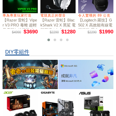
專為專業玩家打造
電競真正的聲音
令人驚嘆的 89 公克
【Razer 雷蛇】Vipe
【Razer 雷蛇】Blac
【Logitech 羅技】G
r V3 PRO 毒蝰 超輕
kShark V2 X 黑鯊 電
502 X 高效能有線電
量電競無線滑鼠 白
競耳機 / 白色
競滑鼠 黑色
$3690
$1280
$1990
$4990
$2290
$2290
色
DIY零組件