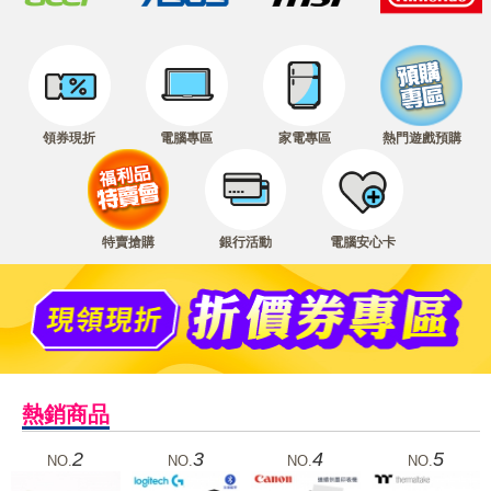
領券現折
電腦專區
家電專區
熱門遊戲預購
特賣搶購
銀行活動
電腦安心卡
熱銷商品
2
3
4
5
NO.
NO.
NO.
NO.