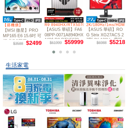
/RTX5060/W11
R9 8940HX/RTX5070/512GB/16G
2K/180Hz/1ms/HDMI
【搭機價】
【ASUS 華碩】FA6
【ASUS 華碩】RO
【MSI 微星】PRO
08PP-0071A8940HX
G Strix XG27ACS 2
MP165 E6 15.6吋 可
16吋 R9 RTX5070
7型 2K 180Hz 電競
攜式IPS螢幕
$59999
$5218
$2499
$61999
$6988
$3588
電競筆電
螢幕
生活家電