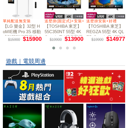
+好禮
單純配送無安裝
送壁掛(固定式)+安裝+好禮贈
送壁掛安裝+好禮
【LG 樂金】32型 H
【TOSHIBA 東芝】
【TOSHIBA 東芝】
oMIE機 Pro 3S 移動
55C350NT 55型 4K
REGZA 55型 4K QL
式智慧聯網螢幕組｜
Google TV 液晶顯示
ED Google TV 55M4
$15900
$13900
$14977
$15900
$19900
$19900
50NT液晶顯示器｜
單純配送
器｜含壁掛(固定式)
含壁掛(固定式)+安
+安裝
裝
遊戲｜電競周邊