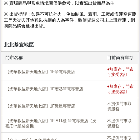
※ 賣場商品與形象情境圖僅供參考，以實際出貨商品為主
※ 出貨提醒：如遇不可抗外力，例如颱風、豪雨、工廠或海運空運罷
工等天災與其他難以抗拒的人為事件，致使貨運公司未上班營運，網
購商品將會延後出貨。
北北基宜地區
門市名稱
目前尚有庫存
♦無庫存，門市
【光華數位新天地五店】1F筆電專賣店
可接受客訂
♦無庫存，門市
【光華數位新天地六店】1F宏碁筆電專賣店
可接受客訂
不提供門市取
【光華數位新天地七店】1F微星專賣店
貨服務
【光華數位新天地八店】1F A11櫃-筆電專賣店（技
不提供門市取
嘉/DIY組裝桌機）
貨服務
不提供門市取