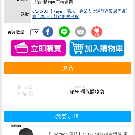
· 請於購物車下拉選用
8/1-9/30【Raymii 瑞米｜專業支架滿額送質感周邊】
活動
贈完為止，顏色隨機出貨
購買數量：
贈品
(ZZZRM03)
瑞米 環保購物袋
我要加購
【Logitech 羅技】M331 無線靜音滑鼠 黑