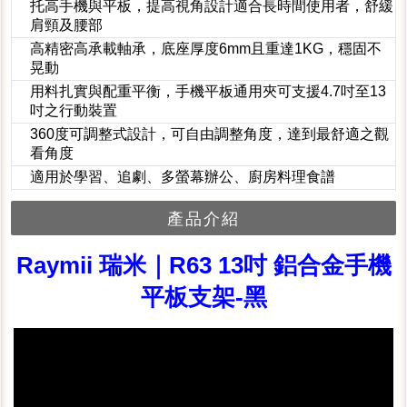
托高手機與平板，提高視角設計適合長時間使用者，舒緩
肩頸及腰部
高精密高承載軸承，底座厚度6mm且重達1KG，穩固不
晃動
用料扎實與配重平衡，手機平板通用夾可支援4.7吋至13
吋之行動裝置
360度可調整式設計，可自由調整角度，達到最舒適之觀
看角度
適用於學習、追劇、多螢幕辦公、廚房料理食譜
產品介紹
Raymii 瑞米｜R63 13吋 鋁合金手機
平板支架-黑