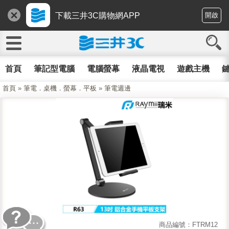
下載三井3C購物網APP
開啟
首頁
筆記型電腦
電腦螢幕
液晶電視
遊戲主機
鍵
首頁
»
筆電．桌機．螢幕．平板
»
筆電週邊
商品編號：FTRM12