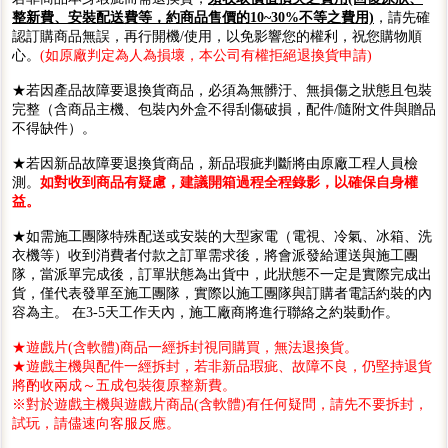
整新費、安裝配送費等，約商品售價的10~30%不等之費用)
，請先確
認訂購商品無誤，再行開機/使用，以免影響您的權利，祝您購物順
心。
(如原廠判定為人為損壞，本公司有權拒絕退換貨申請)
★若因產品故障要退換貨商品，必須為無髒汙、無損傷之狀態且包裝
完整（含商品主機、包裝內外盒不得刮傷破損，配件/隨附文件與贈品
不得缺件）。
★若因新品故障要退換貨商品，新品瑕疵判斷將由原廠工程人員檢
測。
如對收到商品有疑慮，建議開箱過程全程錄影，以確保自身權
益。
★如需施工團隊特殊配送或安裝的大型家電（電視、冷氣、冰箱、洗
衣機等）收到消費者付款之訂單需求後，將會派發給運送與施工團
隊，當派單完成後，訂單狀態為出貨中，此狀態不一定是實際完成出
貨，僅代表發單至施工團隊，實際以施工團隊與訂購者電話約裝的內
容為主。 在3-5天工作天內，施工廠商將進行聯絡之約裝動作。
★遊戲片(含軟體)商品一經拆封視同購買，無法退換貨。
★遊戲主機與配件一經拆封，若非新品瑕疵、故障不良，仍堅持退貨
將酌收兩成～五成包裝復原整新費。
※對於遊戲主機與遊戲片商品(含軟體)有任何疑問，請先不要拆封，
試玩，請儘速向客服反應。