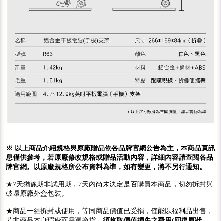
※ 以上商品介紹規格與原廠贈品依各品牌官網公告為主，本商品頁訊
息僅供參考，若原廠修改規格或贈品活動內容，詳細內容請查閱各品
牌官網。以原廠規格所公布資料為準，如有變更，將不另行通知。
★7天猶豫期非試用期，7天內尚未決定是否購買本商品，切勿拆封與
破壞原廠外盒包裝。
★商品一經拆封或使用，等同商品價值已受損，僅能以福利品出售，
若非商品本身瑕疵而需退換貨，
須收取價值損失之費用(回復原狀、