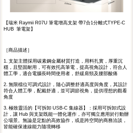
【瑞米 Raymii R07U 筆電增高支架 帶7合1分離式TYPE-C
HUB 筆電架】
［商品描述］
1. 支架主體採用碳素鋼金屬材質打造，用料扎實，厚重沉
穩，且堅固耐用，可有效托高筆電，提高視角設計，符合人
體工學，適合電腦長時間使用者，舒緩肩頸及腰部酸痛
2. 無限檔位可調式設計，隨心調整舒適高度與角度，其設計
符合人體工學，配戴舒適，並可調節視角，提供理想的觀看
角度
3. 極致靈活的【可拆卸 USB-C 集線器】：採用可拆卸式設
計，讓 Hub 與支架既能一體化運作，亦可獨立應用於行動辦
公場景。無論是定點的高效協作，或是跨空間的商務洽談，
皆能確保連線能力隨境轉移