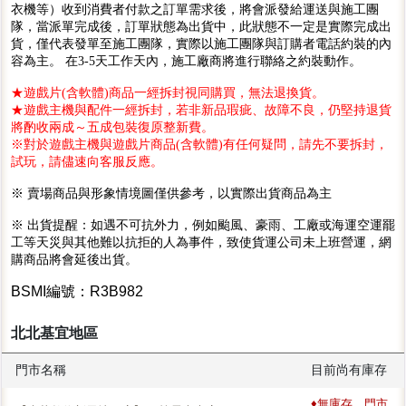
衣機等）收到消費者付款之訂單需求後，將會派發給運送與施工團
隊，當派單完成後，訂單狀態為出貨中，此狀態不一定是實際完成出
貨，僅代表發單至施工團隊，實際以施工團隊與訂購者電話約裝的內
容為主。 在3-5天工作天內，施工廠商將進行聯絡之約裝動作。
★遊戲片(含軟體)商品一經拆封視同購買，無法退換貨。
★遊戲主機與配件一經拆封，若非新品瑕疵、故障不良，仍堅持退貨
將酌收兩成～五成包裝復原整新費。
※對於遊戲主機與遊戲片商品(含軟體)有任何疑問，請先不要拆封，
試玩，請儘速向客服反應。
※ 賣場商品與形象情境圖僅供參考，以實際出貨商品為主
※ 出貨提醒：如遇不可抗外力，例如颱風、豪雨、工廠或海運空運罷
工等天災與其他難以抗拒的人為事件，致使貨運公司未上班營運，網
購商品將會延後出貨。
BSMI編號：R3B982
北北基宜地區
門市名稱
目前尚有庫存
♦無庫存，門市