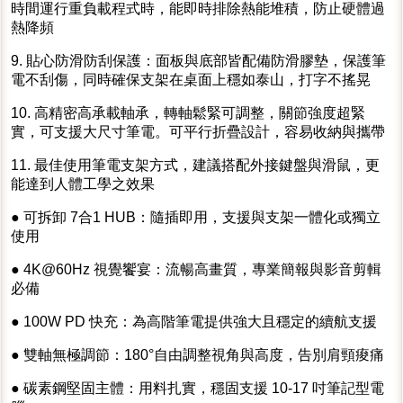
時間運行重負載程式時，能即時排除熱能堆積，防止硬體過
熱降頻
9. 貼心防滑防刮保護：面板與底部皆配備防滑膠墊，保護筆
電不刮傷，同時確保支架在桌面上穩如泰山，打字不搖晃
10. 高精密高承載軸承，轉軸鬆緊可調整，關節強度超緊
實，可支援大尺寸筆電。可平行折疊設計，容易收納與攜帶
11. 最佳使用筆電支架方式，建議搭配外接鍵盤與滑鼠，更
能達到人體工學之效果
● 可拆卸 7合1 HUB：隨插即用，支援與支架一體化或獨立
使用
● 4K@60Hz 視覺饗宴：流暢高畫質，專業簡報與影音剪輯
必備
● 100W PD 快充：為高階筆電提供強大且穩定的續航支援
● 雙軸無極調節：180°自由調整視角與高度，告別肩頸痠痛
● 碳素鋼堅固主體：用料扎實，穩固支援 10-17 吋筆記型電