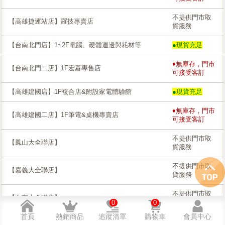
不提供門市取
【高雄捷運站店】羅技專賣店
貨服務
【台南北門店】1~2F電腦、硬體週邊與耗材等
●現貨充足
♦無庫存，門市
【台南北門二店】1F宏碁專售店
可接受客訂
【高雄建國店】1F複合店&附設家電體驗館
●現貨充足
♦無庫存，門市
【高雄建國二店】1F筆電&桌機專賣店
可接受客訂
不提供門市取
【鳳山大全聯店】
貨服務
不提供門市取
【嘉義大全聯店】
貨服務
不提供門市取
【台南大全聯店】
貨服務
0
0
首頁
熱銷商品
追蹤清單
購物車
會員中心
品牌授權維修中心