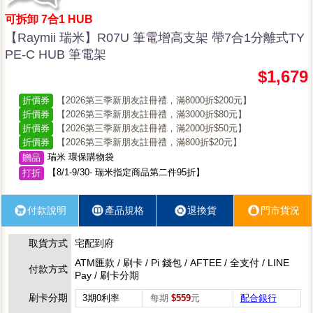
可拆卸 7合1 HUB
【Raymii 瑞米】R07U 筆電增高支架 帶7合1分離式TY
PE-C HUB 筆電架
$1,679
折價券
【2026第三季新朋友註冊禮，滿8000折$200元】
折價券
【2026第三季新朋友註冊禮，滿3000折$80元】
折價券
【2026第三季新朋友註冊禮，滿2000折$50元】
折價券
【2026第三季新朋友註冊禮，滿800折$20元】
瑞米 環保購物袋
贈品
【8/1-9/30- 瑞米指定商品第二件95折】
打折
付款說明
產品規格
退換貨
門市貨況
取貨方式
宅配到府
ATM匯款 / 刷卡 / Pi 錢包 / AFTEE / 全支付 / LINE
付款方式
Pay / 刷卡分期
刷卡分期
3期0利率
每期
$559
元
配合銀行