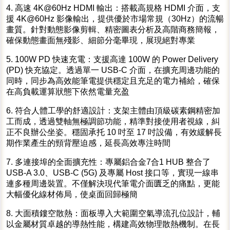
4. 高速 4K@60Hz HDMI 輸出：搭載高規格 HDMI 介面，支
援 4K@60Hz 影像輸出，提供優於市場常規（30Hz）的流暢
畫質。針對動態影像剪輯、精密圖表分析及高階商務簡報，
確保動態畫面無殘影、細節分毫畢現，展現絕對專業
5. 100W PD 快速充電：支援高達 100W 的 Power Delivery
(PD) 快充協定。透過單一 USB-C 介面，在擴充周邊功能的
同時，同步為高效能筆電提供穩定且充足的電力補給，確保
在高負載運算狀態下依然電量充盈
6. 符合人體工學的舒適設計：支架主體由頂級碳素鋼精密加
工而成，透過雙軸無極調節功能，精準對接使用者視線，糾
正不良辦公坐姿。穩固承托 10 吋至 17 吋設備，有效緩解長
期作業產生的頸背壓迫感，延長高效專注時間
7. 多連接埠的全面擴充性：專屬鋁合金7合1 HUB 整合了
USB-A 3.0、USB-C (5G) 及專屬 Host 接口等，實現一線串
連多種周邊裝置。不僅解決現代筆電介面匱乏的痛點，更能
大幅優化線材佈局，使桌面回歸極簡
8. 大面積鏤空散熱：面板導入大範圍空氣導流孔位設計，輔
以金屬材質卓越的導熱性能，構建高效物理散熱機制。在長