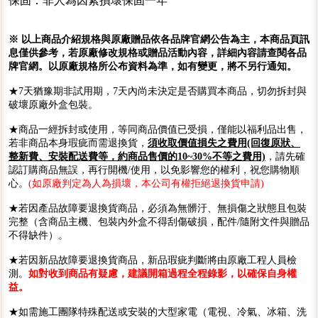
保固：非人為因素損壞保固一年
※ 以上商品介紹規格與原廠贈品依各品牌官網公告為主，本商品頁訊
息僅供參考，若原廠修改規格或贈品活動內容，詳細內容請查閱各品
牌官網。以原廠規格所公布資料為準，如有變更，將不另行通知。
★7天猶豫期非試用期，7天內尚未決定是否購買本商品，切勿拆封與
破壞原廠外盒包裝。
★商品一經拆封或使用，等同商品價值已受損，僅能以福利品出售，
若非商品本身瑕疵而需退換貨，
須收取價值損失之費用(回復原狀、
整新費、安裝配送費等，約商品售價的10~30%不等之費用)
，請先確
認訂購商品無誤，再行開機/使用，以免影響您的權利，祝您購物順
心。
(如原廠判定為人為損壞，本公司有權拒絕退換貨申請)
★若因產品故障要退換貨商品，必須為無髒汙、無損傷之狀態且包裝
完整（含商品主機、包裝內外盒不得刮傷破損，配件/隨附文件與贈品
不得缺件）。
★若因新品故障要退換貨商品，新品瑕疵判斷將由原廠工程人員檢
測。
如對收到商品有疑慮，建議開箱過程全程錄影，以確保自身權
益。
★如需施工團隊特殊配送或安裝的大型家電（電視、冷氣、冰箱、洗