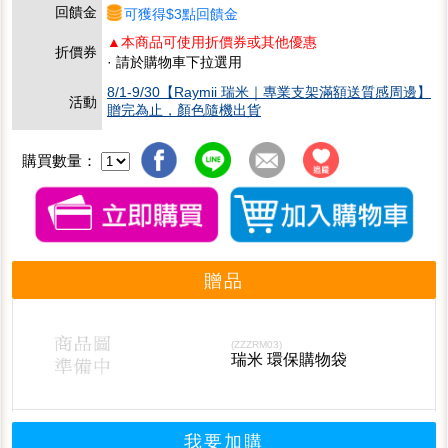
回饋金
可獲得$3點回饋金
▲本商品可使用折價券或其他優惠
折價券
· 請於購物車下拉選用
8/1-9/30【Raymii 瑞米｜專業支架滿額送質感周邊】
活動
贈完為止，顏色隨機出貨
購買數量：
贈品
(ZZZRM03)
瑞米 環保購物袋
我要加購