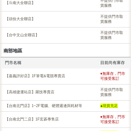
不提供門市取
【斗南大全聯店】
貨服務
不提供門市取
【頭份大全聯店】
貨服務
不提供門市取
【台中文山全聯店】
貨服務
南部地區
門市名稱
目前尚有庫存
♦無庫存，門市
【嘉義評好店】1F筆電&電競專賣店
可接受客訂
不提供門市取
【高雄捷運站店】羅技專賣店
貨服務
【台南北門店】1~2F電腦、硬體週邊與耗材等
●現貨充足
♦無庫存，門市
【台南北門二店】1F宏碁專售店
可接受客訂