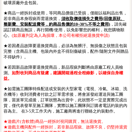
破壞原廠外盒包裝。
★商品一經拆封或使用，等同商品價值已受損，僅能以福利品出售，
若非商品本身瑕疵而需退換貨，
須收取價值損失之費用(回復原狀、
整新費、安裝配送費等，約商品售價的10~30%不等之費用)
，請先確
認訂購商品無誤，再行開機/使用，以免影響您的權利，祝您購物順
心。
(如原廠判定為人為損壞，本公司有權拒絕退換貨申請)
★若因產品故障要退換貨商品，必須為無髒汙、無損傷之狀態且包裝
完整（含商品主機、包裝內外盒不得刮傷破損，配件/隨附文件與贈品
不得缺件）。
★若因新品故障要退換貨商品，新品瑕疵判斷將由原廠工程人員檢
測。
如對收到商品有疑慮，建議開箱過程全程錄影，以確保自身權
益。
★如需施工團隊特殊配送或安裝的大型家電（電視、冷氣、冰箱、洗
衣機等）收到消費者付款之訂單需求後，將會派發給運送與施工團
隊，當派單完成後，訂單狀態為出貨中，此狀態不一定是實際完成出
貨，僅代表發單至施工團隊，實際以施工團隊與訂購者電話約裝的內
容為主。 在3-5天工作天內，施工廠商將進行聯絡之約裝動作。
★遊戲片(含軟體)商品一經拆封視同購買，無法退換貨。
★遊戲主機與配件一經拆封，若非新品瑕疵、故障不良，仍堅持退貨