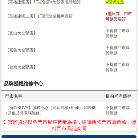
【高雄建國店】1F複合店&附設家電體驗館
●現貨充足
♦無庫存，門市
【高雄建國二店】1F筆電&桌機專賣店
可接受客訂
不提供門市取
【鳳山大全聯店】
貨服務
不提供門市取
【嘉義大全聯店】
貨服務
不提供門市取
【台南大全聯店】
貨服務
品牌授權維修中心
門市名稱
目前尚有庫存
【新竹NOVA】服務中心（宏碁授權+Brother印表機
不提供門市取
+其他品牌電腦維修）
貨服務
※ 實際貨況以各門市展售數量為準，建議親臨門市購買前，撥
打門市電話詢問