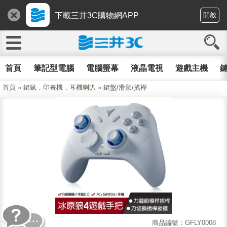
下載三井3C購物網APP
開啟
首頁
筆記型電腦
電腦螢幕
液晶電視
遊戲主機
鍵
首頁
»
鍵鼠．印表機．耳機喇叭
»
鍵盤/滑鼠/搖桿
商品編號：GFLY0008