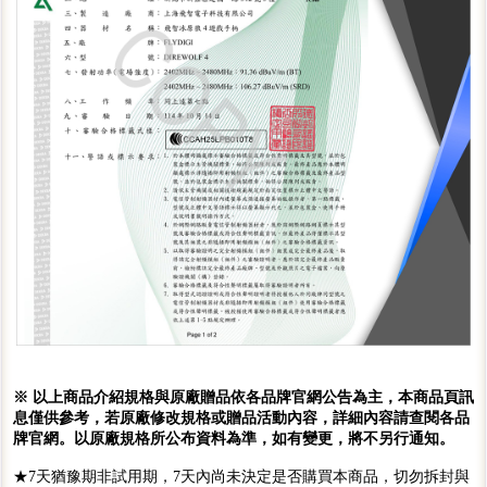
※ 以上商品介紹規格與原廠贈品依各品牌官網公告為主，本商品頁訊
息僅供參考，若原廠修改規格或贈品活動內容，詳細內容請查閱各品
牌官網。以原廠規格所公布資料為準，如有變更，將不另行通知。
★7天猶豫期非試用期，7天內尚未決定是否購買本商品，切勿拆封與