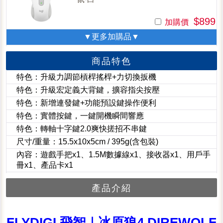
$899
加購價
▼更多加購品▼
商品特色
特色：升級力調節槓桿搖桿+力切換扳機
特色：升級宏定義大背鍵，擴容指尖按壓
特色：新增連發鍵+功能預設鍵操作便利
特色：實體按鍵，一鍵開機瞬間響應
特色：轉軸十字鍵2.0爽快搓招不串鍵
尺寸/重量：15.5x10x5cm / 395g(含包裝)
內容：遊戲手把x1、1.5M數據線x1、接收器x1、用戶手
冊x1、產品卡x1
產品介紹
FLYDIGI 飛智｜冰原狼4 DIREWOLF