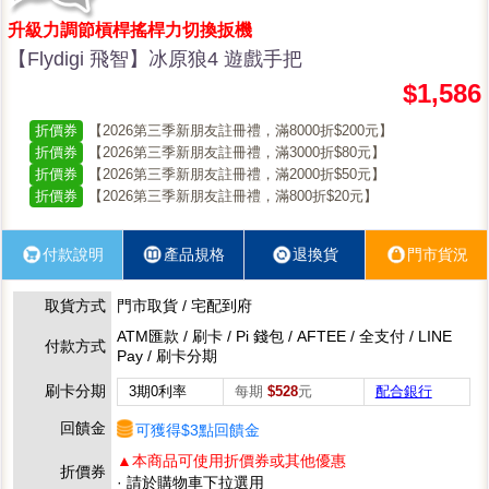
升級力調節槓桿搖桿力切換扳機
【Flydigi 飛智】冰原狼4 遊戲手把
$1,586
折價券
【2026第三季新朋友註冊禮，滿8000折$200元】
折價券
【2026第三季新朋友註冊禮，滿3000折$80元】
折價券
【2026第三季新朋友註冊禮，滿2000折$50元】
折價券
【2026第三季新朋友註冊禮，滿800折$20元】
付款說明
產品規格
退換貨
門市貨況
取貨方式
門市取貨 / 宅配到府
ATM匯款 / 刷卡 / Pi 錢包 / AFTEE / 全支付 / LINE
付款方式
Pay / 刷卡分期
刷卡分期
3期0利率
每期
$528
元
配合銀行
回饋金
可獲得$3點回饋金
▲本商品可使用折價券或其他優惠
折價券
· 請於購物車下拉選用