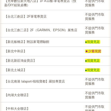
【光華數位新天地八店】1F A11櫃-筆電專賣店（技
不提供門市取
嘉/DIY組裝桌機）
貨服務
不提供門市取
【台北三創店】2F筆電專賣店
貨服務
不提供門市取
【台北三創二店】2F（GARMIN、EPSON）展售店
貨服務
【新北板橋店】附設家電體驗館
●現貨充足
【新北中和店】
★少量現貨
【新北新莊鴻金寶店】
●現貨充足
【新北土城店】
●現貨充足
不提供門市取
【台北南港 lalaport-啦啦寶都】羅技專賣店
貨服務
不提供門市取
【內湖大全聯店】
貨服務
不提供門市取
【中和大全聯店】
貨服務