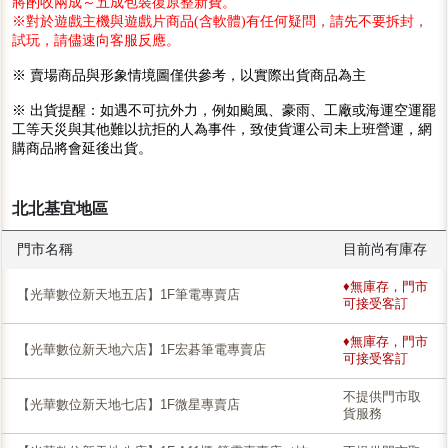
將酌收兩成～五成包裝復原整新費。
※對於遊戲主機與遊戲片商品(含軟體)有任何疑問，請先不要拆封，
試玩，請儘速向客服反應。
※ 賣場商品與形象情境圖僅供參考，以實際出貨商品為主
※ 出貨提醒：如遇不可抗外力，例如颱風、豪雨、工廠或海運空運罷
工等天災與其他難以抗拒的人為事件，致使貨運公司未上班營運，網
購商品將會延後出貨。
北北基宜地區
門市名稱
目前尚有庫存
♦無庫存，門市
【光華數位新天地五店】1F筆電專賣店
可接受客訂
♦無庫存，門市
【光華數位新天地六店】1F宏碁筆電專賣店
可接受客訂
不提供門市取
【光華數位新天地七店】1F微星專賣店
貨服務