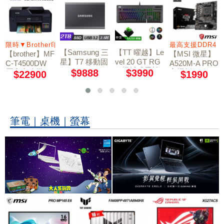
輸入
限時▼Brother印表機送星巴克1張
最高支援DDR4 3
【Samsung 三
【TT 曜越】Le
【brother】MF
【MSI 微星】
星】T7 移動固
vel 20 GT RG
C-T4500DW
A520M-A PRO
B 機械式雷蛇
態硬碟 外接SS
原廠大連供A3
$9888
$3990
主機板
$22900
$1990
軸電競鍵盤
D 2TB 深空灰
多功能複合機
筆電｜桌機｜螢幕