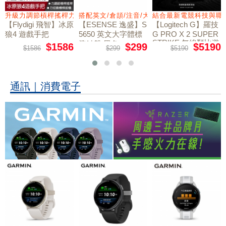
量鼠墊
升級力調節槓桿搖桿力切換扳機
搭配英文/倉頡/注音/大易
結合最新電競科技與職
【Flydigi 飛智】冰原
【ESENSE 逸盛】S
【Logitech G】羅技
狼4 遊戲手把
5650 英文大字體標
G PRO X 2 SUPER
STRIKE 無線類比遊
準鍵盤 黑色
$1586
$299
$5190
$1586
$299
$5190
戲滑鼠
通訊｜消費電子