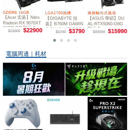
GDDR6 16GB
LGA1700插槽
兩個軸向式風扇
【Acer 宏碁】Nitro
【GIGABYTE 技
【ASUS 華碩】DU
Radeon RX 9070XT
嘉】B760M GAMIN
AL-RTX5060-O8G
16GB OC 顯示卡
顯示卡
G PLUS WIFI DDR4
$22900
$3790
$15990
$23900
$3790
$99999
主機板
電腦周邊｜耗材