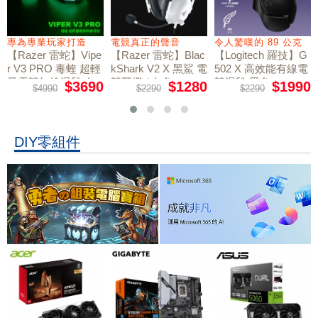
專為專業玩家打造
電競真正的聲音
令人驚嘆的 89 公克
【Razer 雷蛇】Vipe
【Razer 雷蛇】Blac
【Logitech 羅技】G
r V3 PRO 毒蝰 超輕
kShark V2 X 黑鯊 電
502 X 高效能有線電
量電競無線滑鼠 白
競耳機 / 白色
競滑鼠 黑色
$3690
$1280
$1990
$4990
$2290
$2290
色
DIY零組件