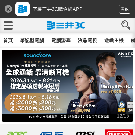
下載三井3C購物網APP
開啟
首頁
筆記型電腦
電腦螢幕
液晶電視
遊戲主機
鍵
12/15