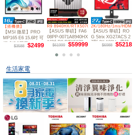
/RTX5060/W11
R9 8940HX/RTX5070/512GB/16G
2K/180Hz/1ms/HDMI
【搭機價】
【ASUS 華碩】FA6
【ASUS 華碩】RO
【MSI 微星】PRO
08PP-0071A8940HX
G Strix XG27ACS 2
MP165 E6 15.6吋 可
16吋 R9 RTX5070
7型 2K 180Hz 電競
攜式IPS螢幕
$59999
$5218
$2499
$61999
$6988
$3588
電競筆電
螢幕
生活家電