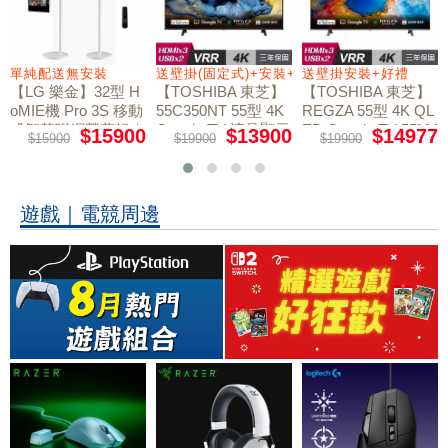
+好禮
單純配送無安裝
送壁掛(固定式)+安裝+好禮贈
送壁掛安裝+好禮
【LG 樂金】32型 H
【TOSHIBA 東芝】
【TOSHIBA 東芝】
oMIE機 Pro 3S 移動
55C350NT 55型 4K
REGZA 55型 4K QL
式智慧聯網螢幕組｜
Google TV 液晶顯示
ED Google TV 55M4
$15900
$13900
$14977
$15900
$19900
$19900
50NT液晶顯示器｜
單純配送
器｜含壁掛(固定式)
含壁掛(固定式)+安
+安裝
裝
遊戲｜電競周邊