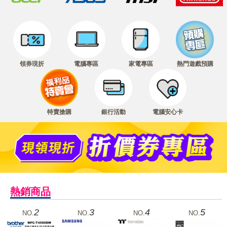
領券現折
電腦專區
家電專區
熱門遊戲預購
特賣搶購
銀行活動
電腦安心卡
熱銷商品
2
3
4
5
NO.
NO.
NO.
NO.