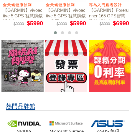
全天候健康偵測
全天候健康偵測
專為入門跑者設計
【GARMIN】vivoac
【GARMIN】vivoac
【GARMIN】Foreru
tive 5 GPS 智慧腕錶
tive 5 GPS 智慧腕錶
nner 165 GPS智慧
活力白
光譜黑
跑錶 暢快白
$5990
$5990
$6990
$9990
$9990
$8990
熱門品牌館
NVIDIA
Microsoft Surface
ASUS 華碩