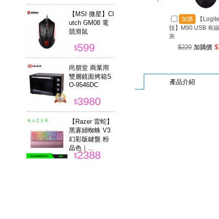
【MSI 微星】Cl
加購
【Logit
utch GM08 電
技】M90 USB 有
競滑鼠
灰
599
$229
加購價
$
$
尚朋堂 商業用
雙層鏡面烤箱S
產品介紹
O-9546DC
3980
$
【Razer 雷蛇】
黑寡婦蜘蛛 V3
幻彩版鍵盤 粉
晶色｜...
2388
$