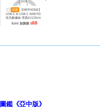
加購
【WEPHONE】
加購
【SANJING 三
加
USB-C to USB-C 60W PD
井】1A3C 100W 氮化鎵充
井】RP
快充數據線-雪霜白/120cm
電器 黑色
源 100
88
899
$169
加購價
$
$1699
加購價
$
$99
議的圖鑑《亞中版》