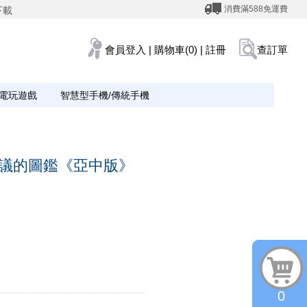
消費滿588免運費
下載
會員登入
|
購物車(0)
|
註冊
查訂單
電玩遊戲
智慧型手機/傳統手機
可思議的圖鑑《亞中版》
0