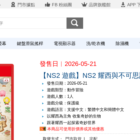
心
門市據點
FB 粉絲團
品牌旗艦館
APP 
螢幕
鍵盤滑鼠搖桿
電視顯示器
洗/乾衣機
除濕機
發售日︱2026-05-21
【NS2 遊戲】NS2 耀西與不
發售日期：2026-05-21
遊戲類型：動作冒險
遊戲人數：1人
遊戲分級：保護級
遊戲語言：支援中文：繁體中文和簡體中文
以耀西為主角 收集奇妙的生物
跟著耀西一起探索奇妙世界
本商品可使用折價券或其他優惠
取貨方式：
門市取貨
|
宅配