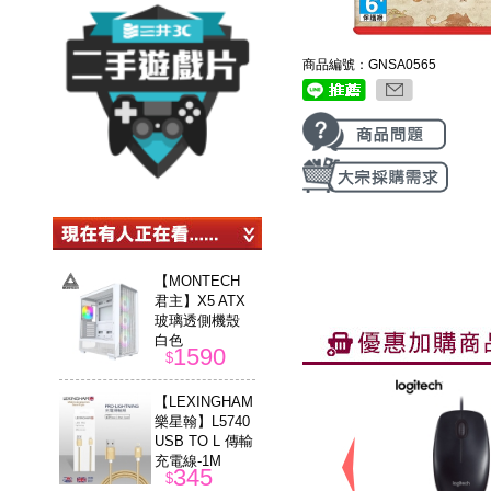
商品編號：GNSA0565
【MONTECH
君主】X5 ATX
玻璃透側機殼
白色
1590
$
【LEXINGHAM
樂星翰】L5740
USB TO L 傳輸
充電線-1M
345
$