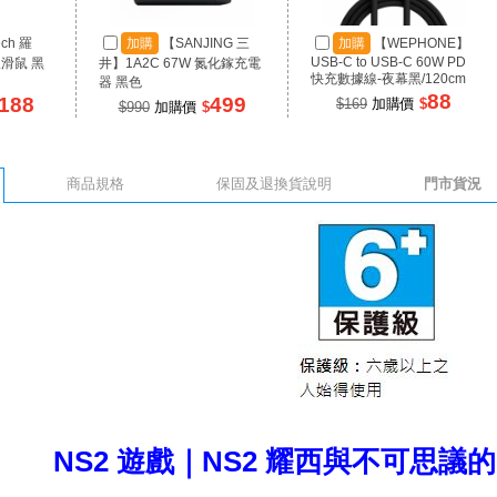
ech 羅
加購
【SANJING 三
加購
【WEPHONE】
USB-C to USB-C 60W PD
線滑鼠 黑
井】1A2C 67W 氮化鎵充電
快充數據線-夜幕黑/120cm
器 黑色
88
188
499
$169
加購價
$
$990
加購價
$
商品規格
保固及退換貨說明
門市貨況
NS2 遊戲｜NS2 耀西與不可思