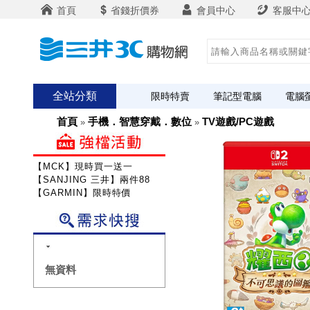
首頁
省錢折價券
會員中心
客服中
全站分類
限時特賣
筆記型電腦
電腦
首頁
手機．智慧穿戴．數位
TV遊戲/PC遊戲
»
»
【MCK】現時買一送一
【SANJING 三井】兩件88折
【GARMIN】限時特價
無資料