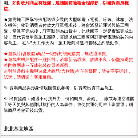
測。
如對收到商品有疑慮，建議開箱過程全程錄影，以確保自身權
益。
★如需施工團隊特殊配送或安裝的大型家電（電視、冷氣、冰箱、洗
衣機等）收到消費者付款之訂單需求後，將會派發給運送與施工團
隊，當派單完成後，訂單狀態為出貨中，此狀態不一定是實際完成出
貨，僅代表發單至施工團隊，實際以施工團隊與訂購者電話約裝的內
容為主。 在3-5天工作天內，施工廠商將進行聯絡之約裝動作。
★遊戲片(含軟體)商品一經拆封視同購買，無法退換貨。
★遊戲主機與配件一經拆封，若非新品瑕疵、故障不良，仍堅持退貨
將酌收兩成～五成包裝復原整新費。
※對於遊戲主機與遊戲片商品(含軟體)有任何疑問，請先不要拆封，
試玩，請儘速向客服反應。
※ 賣場商品與形象情境圖僅供參考，以實際出貨商品為主
※ 出貨提醒：如遇不可抗外力，例如颱風、豪雨、工廠或海運空運罷
工等天災與其他難以抗拒的人為事件，致使貨運公司未上班營運，網
購商品將會延後出貨。
北北基宜地區