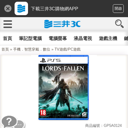
下載三井3C購物網APP
開啟
首頁
筆記型電腦
電腦螢幕
液晶電視
遊戲主機
鍵
首頁
»
手機．智慧穿戴．數位
»
TV遊戲/PC遊戲
商品編號：GP5A0124