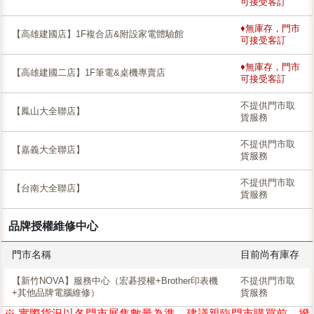
可接受客訂
♦無庫存，門市
【高雄建國店】1F複合店&附設家電體驗館
可接受客訂
♦無庫存，門市
【高雄建國二店】1F筆電&桌機專賣店
可接受客訂
不提供門市取
【鳳山大全聯店】
貨服務
不提供門市取
【嘉義大全聯店】
貨服務
不提供門市取
【台南大全聯店】
貨服務
品牌授權維修中心
門市名稱
目前尚有庫存
【新竹NOVA】服務中心（宏碁授權+Brother印表機
不提供門市取
+其他品牌電腦維修）
貨服務
※ 實際貨況以各門市展售數量為準，建議親臨門市購買前，撥