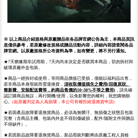
※ 以上商品介紹規格與原廠贈品依各品牌官網公告為主，本商品頁訊
息僅供參考，若原廠修改規格或贈品活動內容，詳細內容請查閱各品
牌官網。以原廠規格所公布資料為準，如有變更，將不另行通知。
★7天猶豫期非試用期，7天內尚未決定是否購買本商品，切勿拆封與
破壞原廠外盒包裝。
★商品一經拆封或使用，等同商品價值已受損，僅能以福利品出售，
若非商品本身瑕疵而需退換貨，
須收取價值損失之費用(回復原狀、
整新費、安裝配送費等，約商品售價的10~30%不等之費用)
，請先確
認訂購商品無誤，再行開機/使用，以免影響您的權利，祝您購物順
心。
(如原廠判定為人為損壞，本公司有權拒絕退換貨申請)
★若因產品故障要退換貨商品，必須為無髒汙、無損傷之狀態且包裝
完整（含商品主機、包裝內外盒不得刮傷破損，配件/隨附文件與贈品
不得缺件）。
★若因新品故障要退換貨商品，新品瑕疵判斷將由原廠工程人員檢