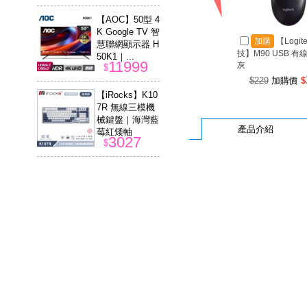
【AOC】50型 4
K Google TV 智
加購
【Logit
慧聯網顯示器 H
技】M90 USB 有
50K1｜...
11999
灰
$
$229
加購價
$
【iRocks】K10
7R 無線三模機
械鍵盤｜海灣藍
產品介紹
莓紅矮軸
3027
$