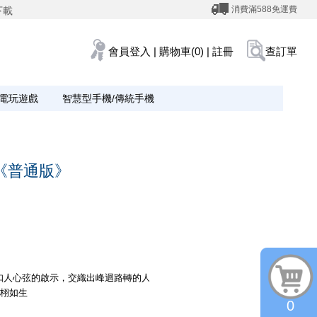
消費滿588免運費
下載
會員登入
|
購物車(0)
|
註冊
查訂單
電玩遊戲
智慧型手機/傳統手機
de《普通版》
扣人心弦的啟示，交織出峰迴路轉的人類命運故事.
栩栩如生
0