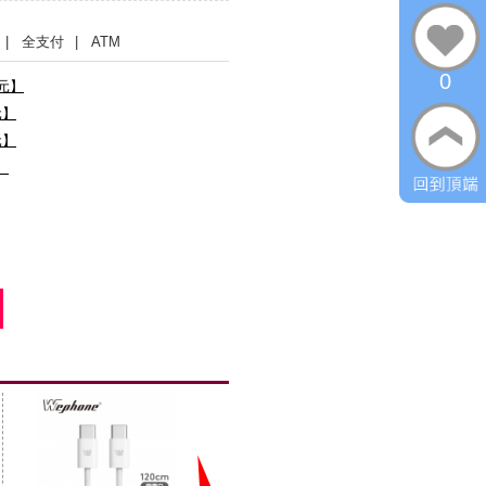
| 全支付
| ATM
0
0元】
元】
元】
】