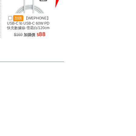
加購
【WEPHONE】
加購
【SANJING 三
加
USB-C to USB-C 60W PD
井】1A3C 100W 氮化鎵充
井】RP
快充數據線-雪霜白/120cm
電器 黑色
源 100
88
899
$169
加購價
$
$1699
加購價
$
$99
》