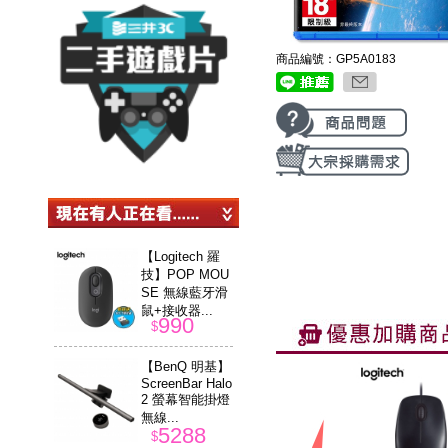
商品編號：GP5A0183
【Logitech 羅
技】POP MOU
SE 無線藍牙滑
鼠+接收器...
990
$
【BenQ 明基】
ScreenBar Halo
2 螢幕智能掛燈
無線...
5288
$