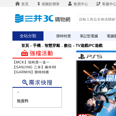
首頁
省錢折價券
會員中心
客服中
全站分類
限時特賣
筆記型電腦
電腦
首頁
手機．智慧穿戴．數位
TV遊戲/PC遊戲
»
»
【MCK】現時買一送一
【SANJING 三井】兩件88折
【GARMIN】限時特價
無資料