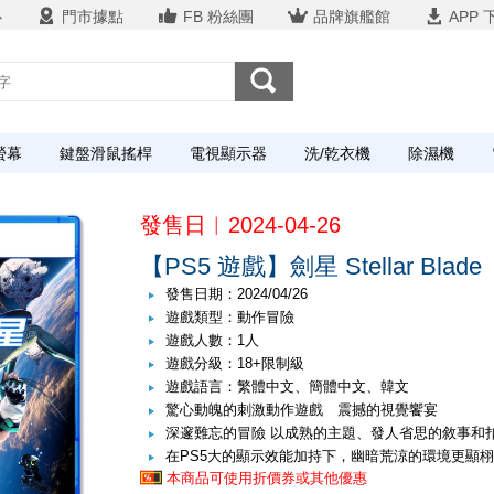
心
門市據點
FB 粉絲團
品牌旗艦館
APP 
螢幕
鍵盤滑鼠搖桿
電視顯示器
洗/乾衣機
除濕機
發售日︱2024-04-26
【PS5 遊戲】劍星 Stellar Bla
發售日期：2024/04/26
遊戲類型：動作冒險
遊戲人數：1人
遊戲分級：18+限制級
遊戲語言：繁體中文、簡體中文、韓文
驚心動魄的刺激動作遊戲 震撼的視覺饗宴
深邃難忘的冒險 以成熟的主題、發人省思的敘事和
在PS5大的顯示效能加持下，幽暗荒涼的環境更顯
本商品可使用折價券或其他優惠