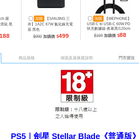
ech 羅
加購
【SANJING 三
加購
【WEPHONE】
USB-C to USB-C 60W PD
線滑鼠 黑
井】1A2C 67W 氮化鎵充電
快充數據線-夜幕黑/120cm
器 黑色
88
188
499
$169
加購價
$
$990
加購價
$
商品規格
保固及退換貨說明
門市貨況
PS5｜劍星 Stellar Blade《普通版