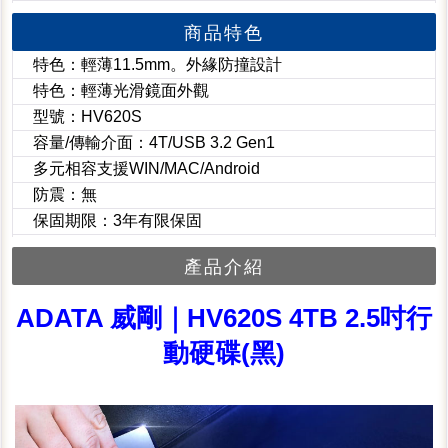
商品特色
特色：輕薄11.5mm。外緣防撞設計
特色：輕薄光滑鏡面外觀
型號：HV620S
容量/傳輸介面：4T/USB 3.2 Gen1
多元相容支援WIN/MAC/Android
防震：無
保固期限：3年有限保固
產品介紹
ADATA 威剛｜HV620S 4TB 2.5吋行
動硬碟(黑)