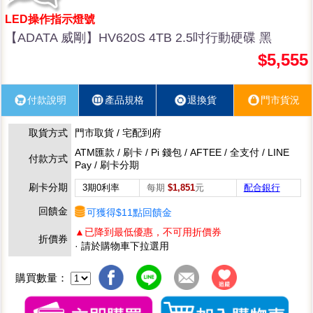
LED操作指示燈號
【ADATA 威剛】HV620S 4TB 2.5吋行動硬碟 黑
$5,555
付款說明
產品規格
退換貨
門市貨況
取貨方式
門市取貨 / 宅配到府
ATM匯款 / 刷卡 / Pi 錢包 / AFTEE / 全支付 / LINE
付款方式
Pay / 刷卡分期
刷卡分期
3期0利率
每期
$1,851
元
配合銀行
回饋金
可獲得$11點回饋金
▲已降到最低優惠，不可用折價券
折價券
· 請於購物車下拉選用
購買數量：