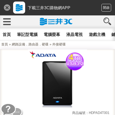
下載三井3C購物網APP
開啟
首頁
筆記型電腦
電腦螢幕
液晶電視
遊戲主機
鍵
首頁
»
網路設備．路由器．硬碟
»
外接硬碟
商品編號：HDPAD4T001