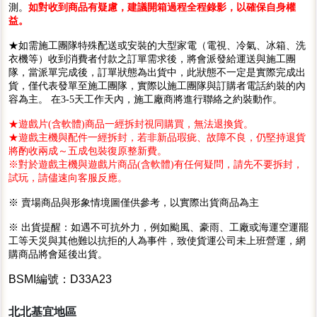
測。
如對收到商品有疑慮，建議開箱過程全程錄影，以確保自身權
益。
★如需施工團隊特殊配送或安裝的大型家電（電視、冷氣、冰箱、洗
衣機等）收到消費者付款之訂單需求後，將會派發給運送與施工團
隊，當派單完成後，訂單狀態為出貨中，此狀態不一定是實際完成出
貨，僅代表發單至施工團隊，實際以施工團隊與訂購者電話約裝的內
容為主。 在3-5天工作天內，施工廠商將進行聯絡之約裝動作。
★遊戲片(含軟體)商品一經拆封視同購買，無法退換貨。
★遊戲主機與配件一經拆封，若非新品瑕疵、故障不良，仍堅持退貨
將酌收兩成～五成包裝復原整新費。
※對於遊戲主機與遊戲片商品(含軟體)有任何疑問，請先不要拆封，
試玩，請儘速向客服反應。
※ 賣場商品與形象情境圖僅供參考，以實際出貨商品為主
※ 出貨提醒：如遇不可抗外力，例如颱風、豪雨、工廠或海運空運罷
工等天災與其他難以抗拒的人為事件，致使貨運公司未上班營運，網
購商品將會延後出貨。
BSMI編號：D33A23
北北基宜地區