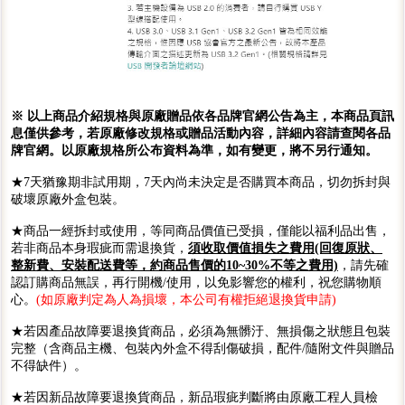
※ 以上商品介紹規格與原廠贈品依各品牌官網公告為主，本商品頁訊
息僅供參考，若原廠修改規格或贈品活動內容，詳細內容請查閱各品
牌官網。以原廠規格所公布資料為準，如有變更，將不另行通知。
★7天猶豫期非試用期，7天內尚未決定是否購買本商品，切勿拆封與
破壞原廠外盒包裝。
★商品一經拆封或使用，等同商品價值已受損，僅能以福利品出售，
若非商品本身瑕疵而需退換貨，
須收取價值損失之費用(回復原狀、
整新費、安裝配送費等，約商品售價的10~30%不等之費用)
，請先確
認訂購商品無誤，再行開機/使用，以免影響您的權利，祝您購物順
心。
(如原廠判定為人為損壞，本公司有權拒絕退換貨申請)
★若因產品故障要退換貨商品，必須為無髒汙、無損傷之狀態且包裝
完整（含商品主機、包裝內外盒不得刮傷破損，配件/隨附文件與贈品
不得缺件）。
★若因新品故障要退換貨商品，新品瑕疵判斷將由原廠工程人員檢