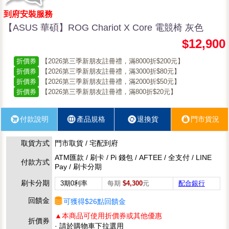
到府安裝服務
【ASUS 華碩】ROG Chariot X Core 電競椅 灰色
$12,900
折價券
【2026第三季新朋友註冊禮，滿8000折$200元】
折價券
【2026第三季新朋友註冊禮，滿3000折$80元】
折價券
【2026第三季新朋友註冊禮，滿2000折$50元】
折價券
【2026第三季新朋友註冊禮，滿800折$20元】
付款說明
產品規格
退換貨
門市貨況
取貨方式
門市取貨 / 宅配到府
ATM匯款 / 刷卡 / Pi 錢包 / AFTEE / 全支付 / LINE
付款方式
Pay / 刷卡分期
刷卡分期
3期0利率
每期
$4,300
元
配合銀行
回饋金
可獲得$26點回饋金
▲本商品可使用折價券或其他優惠
折價券
· 請於購物車下拉選用