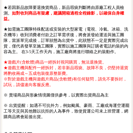
★若因新品故障要退換貨商品，新品瑕疵判斷將由原廠工程人員檢
測。
如對收到商品有疑慮，建議開箱過程全程錄影，以確保自身權
益。
★如需施工團隊特殊配送或安裝的大型家電（電視、冷氣、冰箱、洗
衣機等）收到消費者付款之訂單需求後，將會派發給運送與施工團
隊，當派單完成後，訂單狀態為出貨中，此狀態不一定是實際完成出
貨，僅代表發單至施工團隊，實際以施工團隊與訂購者電話約裝的內
容為主。 在3-5天工作天內，施工廠商將進行聯絡之約裝動作。
★遊戲片(含軟體)商品一經拆封視同購買，無法退換貨。
★遊戲主機與配件一經拆封，若非新品瑕疵、故障不良，仍堅持退貨
將酌收兩成～五成包裝復原整新費。
※對於遊戲主機與遊戲片商品(含軟體)有任何疑問，請先不要拆封，
試玩，請儘速向客服反應。
※ 賣場商品與形象情境圖僅供參考，以實際出貨商品為主
※ 出貨提醒：如遇不可抗外力，例如颱風、豪雨、工廠或海運空運罷
工等天災與其他難以抗拒的人為事件，致使貨運公司未上班營運，網
購商品將會延後出貨。