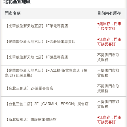
北北基宜地區
門市名稱
目前尚有庫存
♦無庫存，門市
【光華數位新天地五店】1F筆電專賣店
可接受客訂
♦無庫存，門市
【光華數位新天地六店】1F宏碁筆電專賣店
可接受客訂
不提供門市取
【光華數位新天地七店】1F微星專賣店
貨服務
【光華數位新天地八店】1F A11櫃-筆電專賣店（技
不提供門市取
嘉/DIY組裝桌機）
貨服務
不提供門市取
【台北三創店】2F筆電專賣店
貨服務
不提供門市取
【台北三創二店】2F（GARMIN、EPSON）展售店
貨服務
♦無庫存，門市
【新北板橋店】附設家電體驗館
可接受客訂