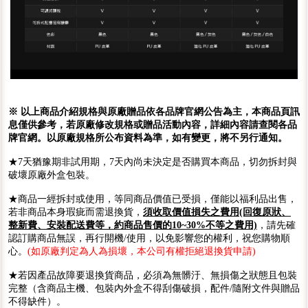
※ 以上商品介紹規格與原廠贈品依各品牌官網公告為主，本商品頁訊
息僅供參考，若原廠修改規格或贈品活動內容，詳細內容請查閱各品
牌官網。以原廠規格所公布資料為準，如有變更，將不另行通知。
★7天猶豫期非試用期，7天內尚未決定是否購買本商品，切勿拆封與
破壞原廠外盒包裝。
★商品一經拆封或使用，等同商品價值已受損，僅能以福利品出售，
若非商品本身瑕疵而需退換貨，
須收取價值損失之費用(回復原狀、
整新費、安裝配送費等，約商品售價的10~30%不等之費用)
，請先確
認訂購商品無誤，再行開機/使用，以免影響您的權利，祝您購物順
心。
(如原廠判定為人為損壞，本公司有權拒絕退換貨申請)
★若因產品故障要退換貨商品，必須為無髒汙、無損傷之狀態且包裝
完整（含商品主機、包裝內外盒不得刮傷破損，配件/隨附文件與贈品
不得缺件）。