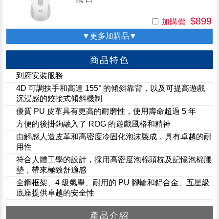
$899
加購價
▼更多加購品▼
商品特色
到府安裝服務
4D 可調扶手和高達 155° 的傾斜靠背，以及可提高遊戲
沉浸感的鉸接式傾斜機制
優質 PU 皮革具有更高的耐磨性，使用壽命超過 5 年
方便的後掛鉤融入了 ROG 的遊戲風格和精神
由觸感人造皮革和高密度冷固化泡沫製成，具有卓越的耐
用性
符合人體工學的設計，採用高密度泡棉頭枕及記憶泡棉腰
墊，帶來極致舒適感
全鋼框架、4 級氣舉、耐用的 PU 腳輪和鋁合金、五星級
底座提供卓越的安全性
產品介紹