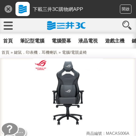
下載三井3C購物網APP
開啟
首頁
筆記型電腦
電腦螢幕
液晶電視
遊戲主機
鍵
首頁
»
鍵鼠．印表機．耳機喇叭
»
電腦/電競桌椅
商品編號：MACAS006A