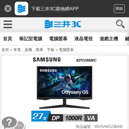
下載三井3C購物網APP
開啟
首頁
筆記型電腦
電腦螢幕
液晶電視
遊戲主機
鍵
首頁
»
筆電．桌機．螢幕．平板
»
電腦螢幕
商品編號：MOSAM123BAB