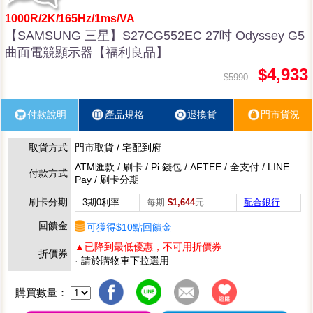
1000R/2K/165Hz/1ms/VA
【SAMSUNG 三星】S27CG552EC 27吋 Odyssey G5
曲面電競顯示器【福利良品】
$4,933
$5990
付款說明
產品規格
退換貨
門市貨況
取貨方式
門市取貨 / 宅配到府
ATM匯款 / 刷卡 / Pi 錢包 / AFTEE / 全支付 / LINE
付款方式
Pay / 刷卡分期
刷卡分期
3期0利率
每期
$1,644
元
配合銀行
回饋金
可獲得$10點回饋金
▲已降到最低優惠，不可用折價券
折價券
· 請於購物車下拉選用
購買數量：