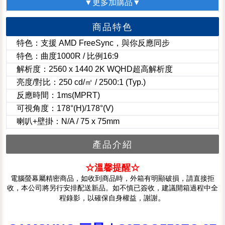
▼更多加購品▼
商品特色
特色：支援 AMD FreeSync，與你反應同步
特色：曲度1000R / 比例16:9
解析度：2560 x 1440 2K WQHD超高解析度
亮度/對比：250 cd/㎡ / 2500:1 (Typ.)
反應時間：1ms(MPRT)
可視角度：178°(H)/178°(V)
喇叭+壁掛：N/A / 75 x 75mm
產品介紹
☆溫馨提醒☆
電腦螢幕屬精密商品，如收到商品時，外箱有明顯破損，請直接拒
收，本公司將另行安排配送新品。如不慎已簽收，建議開箱過程中全
。
程錄影，以確保自身權益，謝謝