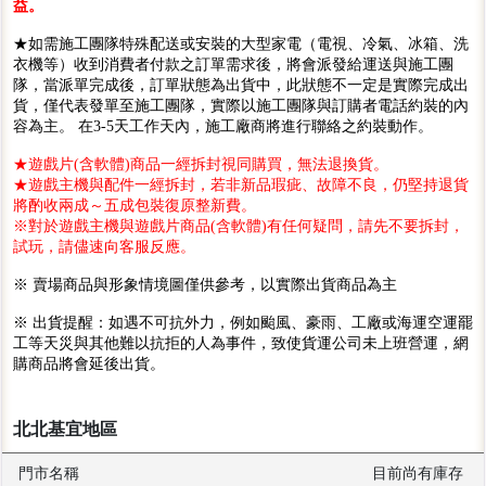
益。
★如需施工團隊特殊配送或安裝的大型家電（電視、冷氣、冰箱、洗
衣機等）收到消費者付款之訂單需求後，將會派發給運送與施工團
隊，當派單完成後，訂單狀態為出貨中，此狀態不一定是實際完成出
貨，僅代表發單至施工團隊，實際以施工團隊與訂購者電話約裝的內
容為主。 在3-5天工作天內，施工廠商將進行聯絡之約裝動作。
★遊戲片(含軟體)商品一經拆封視同購買，無法退換貨。
★遊戲主機與配件一經拆封，若非新品瑕疵、故障不良，仍堅持退貨
將酌收兩成～五成包裝復原整新費。
※對於遊戲主機與遊戲片商品(含軟體)有任何疑問，請先不要拆封，
試玩，請儘速向客服反應。
※ 賣場商品與形象情境圖僅供參考，以實際出貨商品為主
※ 出貨提醒：如遇不可抗外力，例如颱風、豪雨、工廠或海運空運罷
工等天災與其他難以抗拒的人為事件，致使貨運公司未上班營運，網
購商品將會延後出貨。
北北基宜地區
門市名稱
目前尚有庫存