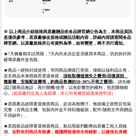
※ 以上商品介紹規格與原廠贈品依各品牌官網公告為主，本商品頁訊
息僅供參考，若原廠修改規格或贈品活動內容，詳細內容請查閱各品
牌官網。以原廠規格所公布資料為準，如有變更，將不另行通知。
★7天猶豫期非試用期，7天內尚未決定是否購買本商品，切勿拆封與
破壞原廠外盒包裝。
★商品一經拆封或使用，等同商品價值已受損，僅能以福利品出售，
若非商品本身瑕疵而需退換貨，
須收取價值損失之費用(回復原狀、
整新費、安裝配送費等，約商品售價的10~30%不等之費用)
，請先確
認訂購商品無誤，再行開機/使用，以免影響您的權利，祝您購物順
心。
(如原廠判定為人為損壞，本公司有權拒絕退換貨申請)
★若因產品故障要退換貨商品，必須為無髒汙、無損傷之狀態且包裝
完整（含商品主機、包裝內外盒不得刮傷破損，配件/隨附文件與贈品
不得缺件）。
★若因新品故障要退換貨商品，新品瑕疵判斷將由原廠工程人員檢
測。
如對收到商品有疑慮，建議開箱過程全程錄影，以確保自身權