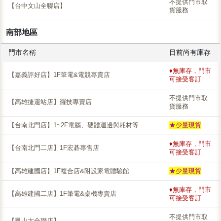
不提供門市取
【台中文山全聯店】
貨服務
南部地區
門市名稱
目前尚有庫存
♦無庫存，門市
【嘉義評好店】1F筆電&電競專賣店
可接受客訂
不提供門市取
【高雄捷運站店】羅技專賣店
貨服務
【台南北門店】1~2F電腦、硬體週邊與耗材等
★少量現貨
♦無庫存，門市
【台南北門二店】1F宏碁專售店
可接受客訂
【高雄建國店】1F複合店&附設家電體驗館
★少量現貨
♦無庫存，門市
【高雄建國二店】1F筆電&桌機專賣店
可接受客訂
不提供門市取
【鳳山大全聯店】