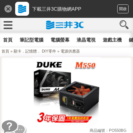
下載三井3C購物網APP
開啟
首頁
筆記型電腦
電腦螢幕
液晶電視
遊戲主機
鍵
首頁
»
顯卡．記憶體． DIY零件
»
電源供應器
商品編號：PO550BG