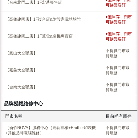
【台南北門二店】1F宏碁專售店
可接受客訂
♦無庫存，門市
【高雄建國店】1F複合店&附設家電體驗館
可接受客訂
♦無庫存，門市
【高雄建國二店】1F筆電&桌機專賣店
可接受客訂
不提供門市取
【鳳山大全聯店】
貨服務
不提供門市取
【嘉義大全聯店】
貨服務
不提供門市取
【台南大全聯店】
貨服務
品牌授權維修中心
門市名稱
目前尚有庫存
【新竹NOVA】服務中心（宏碁授權+Brother印表機
不提供門市取
+其他品牌電腦維修）
貨服務