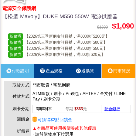
電源安全保護網
【松聖 Mavoly】DUKE M550 550W 電源供應器
$1,090
$1390
折價券
【2026第三季新朋友註冊禮，滿8000折$200元】
折價券
【2026第三季新朋友註冊禮，滿3000折$80元】
折價券
【2026第三季新朋友註冊禮，滿2000折$50元】
折價券
【2026第三季新朋友註冊禮，滿800折$20元】
付款說明
產品規格
退換貨
門市貨況
取貨方式
門市取貨 / 宅配到府
ATM匯款 / 刷卡 / Pi 錢包 / AFTEE / 全支付 / LINE
付款方式
Pay / 刷卡分期
刷卡分期
3期0利率
每期
$363
元
配合銀行
回饋金
可獲得$2點回饋金
▲本商品可使用折價券或其他優惠
折價券
· 請於購物車下拉選用