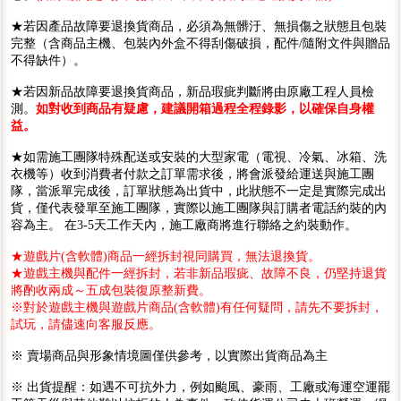
★若因產品故障要退換貨商品，必須為無髒汙、無損傷之狀態且包裝
完整（含商品主機、包裝內外盒不得刮傷破損，配件/隨附文件與贈品
不得缺件）。
★若因新品故障要退換貨商品，新品瑕疵判斷將由原廠工程人員檢
測。
如對收到商品有疑慮，建議開箱過程全程錄影，以確保自身權
益。
★如需施工團隊特殊配送或安裝的大型家電（電視、冷氣、冰箱、洗
衣機等）收到消費者付款之訂單需求後，將會派發給運送與施工團
隊，當派單完成後，訂單狀態為出貨中，此狀態不一定是實際完成出
貨，僅代表發單至施工團隊，實際以施工團隊與訂購者電話約裝的內
容為主。 在3-5天工作天內，施工廠商將進行聯絡之約裝動作。
★遊戲片(含軟體)商品一經拆封視同購買，無法退換貨。
★遊戲主機與配件一經拆封，若非新品瑕疵、故障不良，仍堅持退貨
將酌收兩成～五成包裝復原整新費。
※對於遊戲主機與遊戲片商品(含軟體)有任何疑問，請先不要拆封，
試玩，請儘速向客服反應。
※ 賣場商品與形象情境圖僅供參考，以實際出貨商品為主
※ 出貨提醒：如遇不可抗外力，例如颱風、豪雨、工廠或海運空運罷