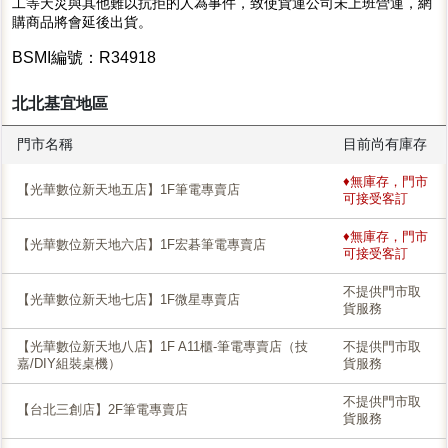
工等天災與其他難以抗拒的人為事件，致使貨運公司未上班營運，網
購商品將會延後出貨。
BSMI編號：R34918
北北基宜地區
門市名稱
目前尚有庫存
♦無庫存，門市
【光華數位新天地五店】1F筆電專賣店
可接受客訂
♦無庫存，門市
【光華數位新天地六店】1F宏碁筆電專賣店
可接受客訂
不提供門市取
【光華數位新天地七店】1F微星專賣店
貨服務
【光華數位新天地八店】1F A11櫃-筆電專賣店（技
不提供門市取
嘉/DIY組裝桌機）
貨服務
不提供門市取
【台北三創店】2F筆電專賣店
貨服務