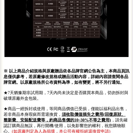
※ 以上商品介紹規格與原廠贈品依各品牌官網公告為主，本商品頁訊
息僅供參考，若原廠修改規格或贈品活動內容，詳細內容請查閱各品
牌官網。以原廠規格所公布資料為準，如有變更，將不另行通知。
★7天猶豫期非試用期，7天內尚未決定是否購買本商品，切勿拆封與
破壞原廠外盒包裝。
★商品一經拆封或使用，等同商品價值已受損，僅能以福利品出售，
若非商品本身瑕疵而需退換貨，
須收取價值損失之費用(回復原狀、
整新費、安裝配送費等，約商品售價的10~30%不等之費用)
，請先確
認訂購商品無誤，再行開機/使用，以免影響您的權利，祝您購物順
心。
(如原廠判定為人為損壞，本公司有權拒絕退換貨申請)