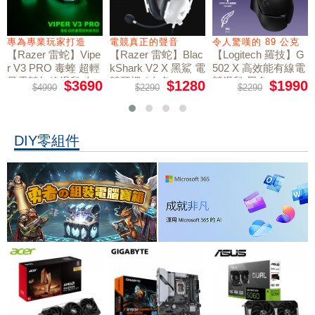
專為專業玩家打造
電競真正的聲音
令人驚嘆的 89 公克
【Razer 雷蛇】Vipe
【Razer 雷蛇】Blac
【Logitech 羅技】G
r V3 PRO 毒蝰 超輕
kShark V2 X 黑鯊 電
502 X 高效能有線電
量電競無線滑鼠 白
競耳機 / 白色
競滑鼠 黑色
$3690
$1280
$1990
$4990
$2290
$2290
色
DIY零組件