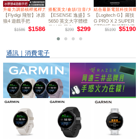
量鼠墊
升級力調節槓桿搖桿力切換扳機
搭配英文/倉頡/注音/大易
結合最新電競科技與職
【Flydigi 飛智】冰原
【ESENSE 逸盛】S
【Logitech G】羅技
狼4 遊戲手把
5650 英文大字體標
G PRO X 2 SUPER
STRIKE 無線類比遊
準鍵盤 黑色
$1586
$299
$5190
$1586
$299
$5190
戲滑鼠
通訊｜消費電子