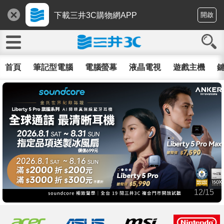
下載三井3C購物網APP
開啟
首頁
筆記型電腦
電腦螢幕
液晶電視
遊戲主機
鍵
12/15