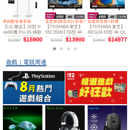
+好禮
單純配送無安裝
送壁掛(固定式)+安裝+好禮贈
送壁掛安裝+好禮
【LG 樂金】32型 H
【TOSHIBA 東芝】
【TOSHIBA 東芝】
oMIE機 Pro 3S 移動
55C350NT 55型 4K
REGZA 55型 4K QL
式智慧聯網螢幕組｜
Google TV 液晶顯示
ED Google TV 55M4
$15900
$13900
$14977
$15900
$19900
$19900
50NT液晶顯示器｜
單純配送
器｜含壁掛(固定式)
含壁掛(固定式)+安
+安裝
裝
遊戲｜電競周邊