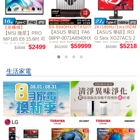
/RTX5060/W11
R9 8940HX/RTX5070/512GB/16G
2K/180Hz/1ms/HDMI
【搭機價】
【ASUS 華碩】FA6
【ASUS 華碩】RO
【MSI 微星】PRO
08PP-0071A8940HX
G Strix XG27ACS 2
MP165 E6 15.6吋 可
16吋 R9 RTX5070
7型 2K 180Hz 電競
攜式IPS螢幕
$59999
$5218
$2499
$61999
$6988
$3588
電競筆電
螢幕
生活家電