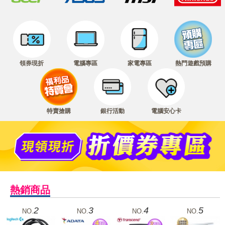
領券現折
電腦專區
家電專區
熱門遊戲預購
特賣搶購
銀行活動
電腦安心卡
熱銷商品
2
3
4
5
NO.
NO.
NO.
NO.