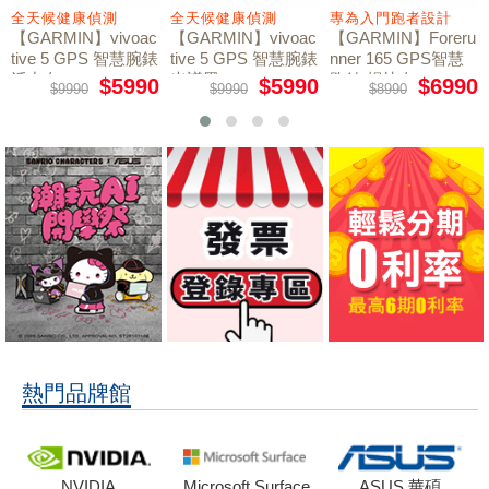
全天候健康偵測
全天候健康偵測
專為入門跑者設計
【GARMIN】vivoac
【GARMIN】vivoac
【GARMIN】Foreru
tive 5 GPS 智慧腕錶
tive 5 GPS 智慧腕錶
nner 165 GPS智慧
活力白
光譜黑
跑錶 暢快白
$5990
$5990
$6990
$9990
$9990
$8990
熱門品牌館
NVIDIA
Microsoft Surface
ASUS 華碩