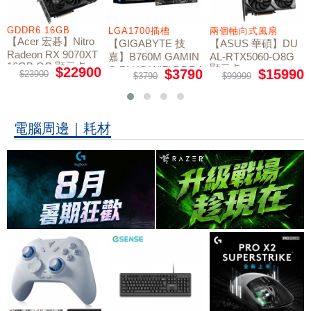
GDDR6 16GB
LGA1700插槽
兩個軸向式風扇
【Acer 宏碁】Nitro
【GIGABYTE 技
【ASUS 華碩】DU
Radeon RX 9070XT
嘉】B760M GAMIN
AL-RTX5060-O8G
16GB OC 顯示卡
顯示卡
G PLUS WIFI DDR4
$22900
$3790
$15990
$23900
$3790
$99999
主機板
電腦周邊｜耗材