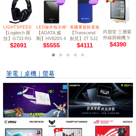
鐵殼製護貝機
LIGHTSPEED 7.1 聲道
LED操作指示燈號
美國軍規防震規格
尚朋堂 三層紫
【Logitech 羅
【ADATA 威
【Transcend
外線烘碗機 S
技】G733 RG
剛】HV620S 4
創見】2T SJ2
D-1566
$4390
B炫光無線電
TB 2.5吋行動
5H3B USB3.0
$2691
$5555
$4111
軍規防震硬碟
競耳機麥克風 /
硬碟 黑
藍
神秘黑
筆電｜桌機｜螢幕