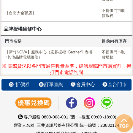
不提供門市取
【台南大全聯店】
貨服務
品牌授權維修中心
門市名稱
目前尚有庫存
【新竹NOVA】服務中心（宏碁授權+Brother印表機
不提供門市取
+其他品牌電腦維修）
貨服務
※ 實際貨況以各門市展售數量為準，建議親臨門市購買前，撥
打門市電話詢問
折價券
訂單查詢
會員中心
全台門市
客戶服務
:0809-008-001 (週一~週五 09:00~18:00)
營業人名稱: 三井資訊股份有限公司 統一編號：23832174