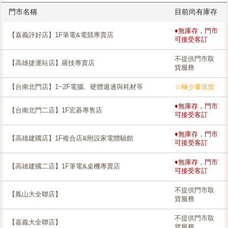
門市名稱
目前尚有庫存
♦無庫存，門市
【嘉義評好店】1F筆電&電競專賣店
可接受客訂
不提供門市取
【高雄捷運站店】羅技專賣店
貨服務
【台南北門店】1~2F電腦、硬體週邊與耗材等
☆極少量現貨
♦無庫存，門市
【台南北門二店】1F宏碁專售店
可接受客訂
♦無庫存，門市
【高雄建國店】1F複合店&附設家電體驗館
可接受客訂
♦無庫存，門市
【高雄建國二店】1F筆電&桌機專賣店
可接受客訂
不提供門市取
【鳳山大全聯店】
貨服務
不提供門市取
【嘉義大全聯店】
貨服務