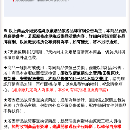
※ 以上商品介紹規格與原廠贈品依各品牌官網公告為主，本商品頁訊
息僅供參考，若原廠修改規格或贈品活動內容，詳細內容請查閱各品
牌官網。以原廠規格所公布資料為準，如有變更，將不另行通知。
★7天猶豫期非試用期，7天內尚未決定是否購買本商品，切勿拆封與
破壞原廠外盒包裝。
★商品一經拆封或使用，等同商品價值已受損，僅能以福利品出售，
若非商品本身瑕疵而需退換貨，
須收取價值損失之費用(回復原狀、
整新費、安裝配送費等，約商品售價的10~30%不等之費用)
，請先確
認訂購商品無誤，再行開機/使用，以免影響您的權利，祝您購物順
心。
(如原廠判定為人為損壞，本公司有權拒絕退換貨申請)
★若因產品故障要退換貨商品，必須為無髒汙、無損傷之狀態且包裝
完整（含商品主機、包裝內外盒不得刮傷破損，配件/隨附文件與贈品
不得缺件）。
★若因新品故障要退換貨商品，新品瑕疵判斷將由原廠工程人員檢
測。
如對收到商品有疑慮，建議開箱過程全程錄影，以確保自身權