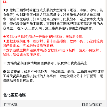
益。
★如需施工團隊特殊配送或安裝的大型家電（電視、冷氣、冰箱、洗
衣機等）收到消費者付款之訂單需求後，將會派發給運送與施工團
隊，當派單完成後，訂單狀態為出貨中，此狀態不一定是實際完成出
貨，僅代表發單至施工團隊，實際以施工團隊與訂購者電話約裝的內
容為主。 在3-5天工作天內，施工廠商將進行聯絡之約裝動作。
★遊戲片(含軟體)商品一經拆封視同購買，無法退換貨。
★遊戲主機與配件一經拆封，若非新品瑕疵、故障不良，仍堅持退貨
將酌收兩成～五成包裝復原整新費。
※對於遊戲主機與遊戲片商品(含軟體)有任何疑問，請先不要拆封，
試玩，請儘速向客服反應。
※ 賣場商品與形象情境圖僅供參考，以實際出貨商品為主
※ 出貨提醒：如遇不可抗外力，例如颱風、豪雨、工廠或海運空運罷
工等天災與其他難以抗拒的人為事件，致使貨運公司未上班營運，網
購商品將會延後出貨。
北北基宜地區
門市名稱
目前尚有庫存