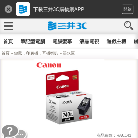
下載三井3C購物網APP
開啟
首頁
筆記型電腦
電腦螢幕
液晶電視
遊戲主機
鍵
首頁
»
鍵鼠．印表機．耳機喇叭
»
墨水匣
商品編號：RAC141