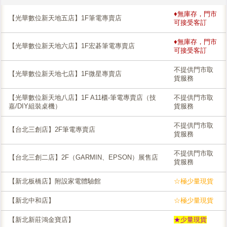
♦無庫存，門市
【光華數位新天地五店】1F筆電專賣店
可接受客訂
♦無庫存，門市
【光華數位新天地六店】1F宏碁筆電專賣店
可接受客訂
不提供門市取
【光華數位新天地七店】1F微星專賣店
貨服務
【光華數位新天地八店】1F A11櫃-筆電專賣店（技
不提供門市取
嘉/DIY組裝桌機）
貨服務
不提供門市取
【台北三創店】2F筆電專賣店
貨服務
不提供門市取
【台北三創二店】2F（GARMIN、EPSON）展售店
貨服務
【新北板橋店】附設家電體驗館
☆極少量現貨
【新北中和店】
☆極少量現貨
【新北新莊鴻金寶店】
★少量現貨