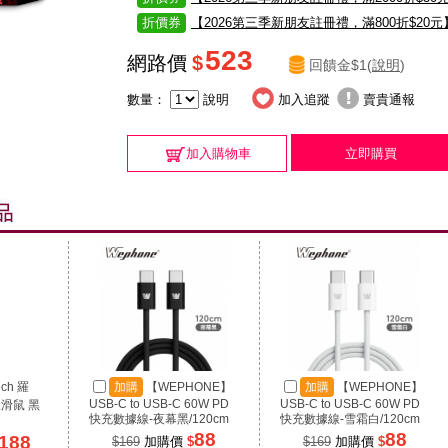
折價券
【2026第三季新朋友註冊禮，滿800折$20元
523
網路價
$
回饋金$1(
說明
)
數量：
說明
加入追蹤
賣貴通報
加入購物車
立即購買
ech 羅
加購
【WEPHONE】
加購
【WEPHONE】
USB-C to USB-C 60W PD
USB-C to USB-C 60W PD
線滑鼠 黑
快充數據線-夜幕黑/120cm
快充數據線-雪霜白/120cm
88
88
188
$169
加購價
$
$169
加購價
$