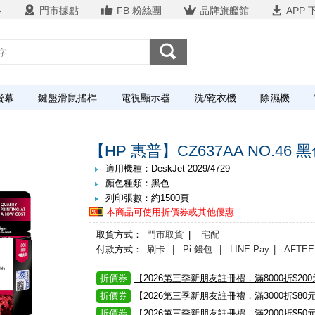
心
門市據點
FB 粉絲團
品牌旗艦館
APP 
螢幕
鍵盤滑鼠搖桿
電視顯示器
洗/乾衣機
除濕機
【HP 惠普】CZ637AA NO.46 
適用機種：DeskJet 2029/4729
顏色種類：黑色
列印張數：約1500頁
本商品可使用折價券或其他優惠
取貨方式：
門市取貨
|
宅配
付款方式：
刷卡
| Pi 錢包
| LINE Pay
| AFTEE
折價券
【2026第三季新朋友註冊禮，滿8000折$20
折價券
【2026第三季新朋友註冊禮，滿3000折$80
折價券
【2026第三季新朋友註冊禮，滿2000折$50