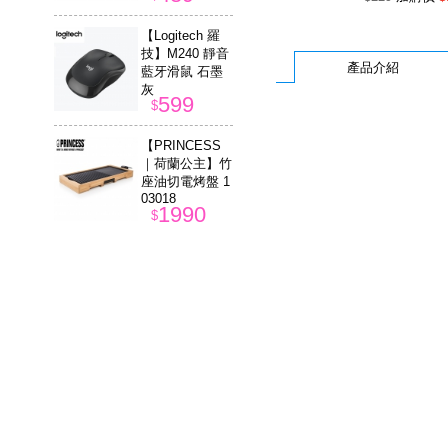
【Logitech 羅
技】M240 靜音
產品介紹
藍牙滑鼠 石墨
灰
599
$
【PRINCESS
｜荷蘭公主】竹
座油切電烤盤 1
03018
1990
$