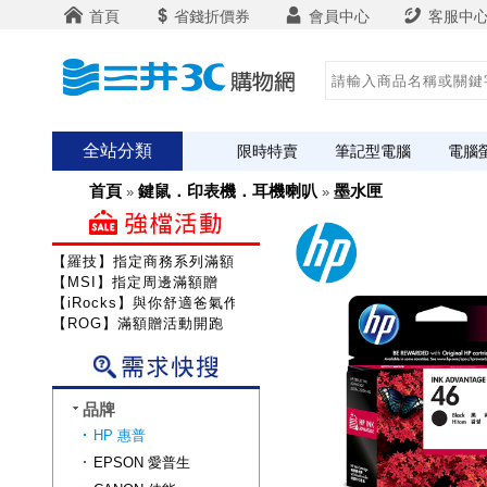
首頁
省錢折價券
會員中心
客服中
全站分類
限時特賣
筆記型電腦
電腦
首頁
鍵鼠．印表機．耳機喇叭
墨水匣
»
»
【羅技】指定商務系列滿額送咖啡
【MSI】指定周邊滿額贈
【iRocks】與你舒適爸氣作戰!
【ROG】滿額贈活動開跑
品牌
HP 惠普
EPSON 愛普生