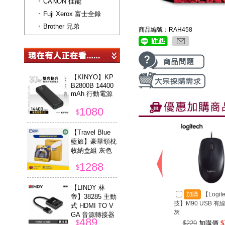
CANON 佳能
Fuji Xerox 富士全錄
Brother 兄弟
商品編號：RAH458
【KINYO】KP
B2800B 14400
mAh 行動電源
1080
$
【Travel Blue
藍旅】豪華頸枕
收納盒組 灰色
1288
$
【LINDY 林
加購
【Logit
帝】38285 主動
技】M90 USB 有
式 HDMI TO V
灰
GA 音源轉接器
489
$
$229
加購價
$