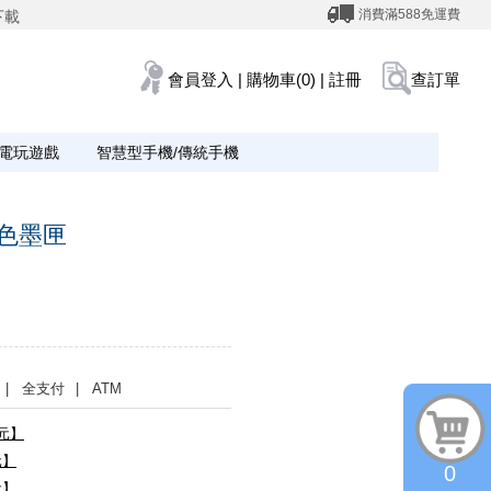
消費滿588免運費
下載
會員登入
|
購物車(0)
|
註冊
查訂單
電玩遊戲
智慧型手機/傳統手機
黑色墨匣
| 全支付
| ATM
0元】
元】
0
元】