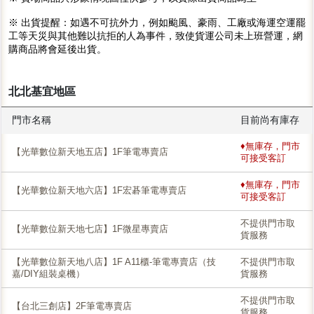
※ 出貨提醒：如遇不可抗外力，例如颱風、豪雨、工廠或海運空運罷
工等天災與其他難以抗拒的人為事件，致使貨運公司未上班營運，網
購商品將會延後出貨。
北北基宜地區
門市名稱
目前尚有庫存
♦無庫存，門市
【光華數位新天地五店】1F筆電專賣店
可接受客訂
♦無庫存，門市
【光華數位新天地六店】1F宏碁筆電專賣店
可接受客訂
不提供門市取
【光華數位新天地七店】1F微星專賣店
貨服務
【光華數位新天地八店】1F A11櫃-筆電專賣店（技
不提供門市取
嘉/DIY組裝桌機）
貨服務
不提供門市取
【台北三創店】2F筆電專賣店
貨服務