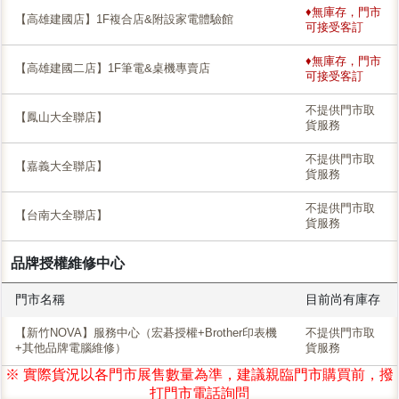
♦無庫存，門市
【高雄建國店】1F複合店&附設家電體驗館
可接受客訂
♦無庫存，門市
【高雄建國二店】1F筆電&桌機專賣店
可接受客訂
不提供門市取
【鳳山大全聯店】
貨服務
不提供門市取
【嘉義大全聯店】
貨服務
不提供門市取
【台南大全聯店】
貨服務
品牌授權維修中心
門市名稱
目前尚有庫存
【新竹NOVA】服務中心（宏碁授權+Brother印表機
不提供門市取
+其他品牌電腦維修）
貨服務
※ 實際貨況以各門市展售數量為準，建議親臨門市購買前，撥
打門市電話詢問