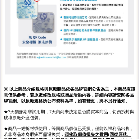
※ 以上商品介紹規格與原廠贈品依各品牌官網公告為主，本商品頁訊
息僅供參考，若原廠修改規格或贈品活動內容，詳細內容請查閱各品
牌官網。以原廠規格所公布資料為準，如有變更，將不另行通知。
★7天猶豫期非試用期，7天內尚未決定是否購買本商品，切勿拆封與
破壞原廠外盒包裝。
★商品一經拆封或使用，等同商品價值已受損，僅能以福利品出售，
若非商品本身瑕疵而需退換貨，
須收取價值損失之費用(回復原狀、