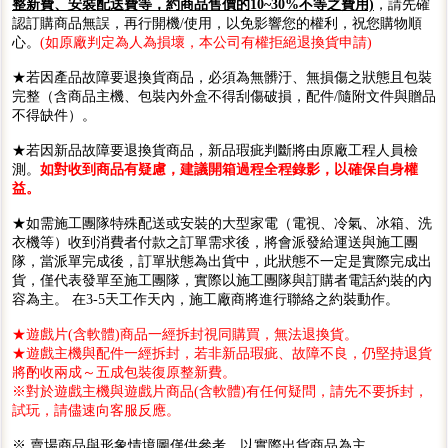
整新費、安裝配送費等，約商品售價的10~30%不等之費用)
，請先確
認訂購商品無誤，再行開機/使用，以免影響您的權利，祝您購物順
心。
(如原廠判定為人為損壞，本公司有權拒絕退換貨申請)
★若因產品故障要退換貨商品，必須為無髒汙、無損傷之狀態且包裝
完整（含商品主機、包裝內外盒不得刮傷破損，配件/隨附文件與贈品
不得缺件）。
★若因新品故障要退換貨商品，新品瑕疵判斷將由原廠工程人員檢
測。
如對收到商品有疑慮，建議開箱過程全程錄影，以確保自身權
益。
★如需施工團隊特殊配送或安裝的大型家電（電視、冷氣、冰箱、洗
衣機等）收到消費者付款之訂單需求後，將會派發給運送與施工團
隊，當派單完成後，訂單狀態為出貨中，此狀態不一定是實際完成出
貨，僅代表發單至施工團隊，實際以施工團隊與訂購者電話約裝的內
容為主。 在3-5天工作天內，施工廠商將進行聯絡之約裝動作。
★遊戲片(含軟體)商品一經拆封視同購買，無法退換貨。
★遊戲主機與配件一經拆封，若非新品瑕疵、故障不良，仍堅持退貨
將酌收兩成～五成包裝復原整新費。
※對於遊戲主機與遊戲片商品(含軟體)有任何疑問，請先不要拆封，
試玩，請儘速向客服反應。
※ 賣場商品與形象情境圖僅供參考，以實際出貨商品為主