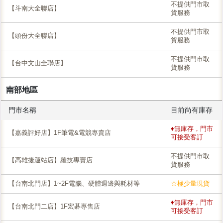
不提供門市取
【斗南大全聯店】
貨服務
不提供門市取
【頭份大全聯店】
貨服務
不提供門市取
【台中文山全聯店】
貨服務
南部地區
門市名稱
目前尚有庫存
♦無庫存，門市
【嘉義評好店】1F筆電&電競專賣店
可接受客訂
不提供門市取
【高雄捷運站店】羅技專賣店
貨服務
【台南北門店】1~2F電腦、硬體週邊與耗材等
☆極少量現貨
♦無庫存，門市
【台南北門二店】1F宏碁專售店
可接受客訂