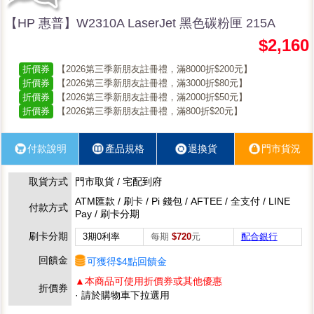
【HP 惠普】W2310A LaserJet 黑色碳粉匣 215A
$2,160
折價券
【2026第三季新朋友註冊禮，滿8000折$200元】
折價券
【2026第三季新朋友註冊禮，滿3000折$80元】
折價券
【2026第三季新朋友註冊禮，滿2000折$50元】
折價券
【2026第三季新朋友註冊禮，滿800折$20元】
付款說明
產品規格
退換貨
門市貨況
取貨方式
門市取貨 / 宅配到府
ATM匯款 / 刷卡 / Pi 錢包 / AFTEE / 全支付 / LINE
付款方式
Pay / 刷卡分期
刷卡分期
3期0利率
每期
$720
元
配合銀行
回饋金
可獲得$4點回饋金
▲本商品可使用折價券或其他優惠
折價券
· 請於購物車下拉選用