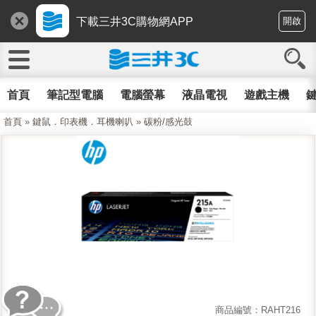
下載三井3C購物網APP
開啟
首頁
筆記型電腦
電腦螢幕
液晶電視
遊戲主機
鍵
首頁
»
鍵鼠．印表機．耳機喇叭
»
碳粉/感光鼓
商品編號：RAHT216