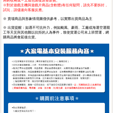
將酌收兩成～五成包裝復原整新費。
※對於遊戲主機與遊戲片商品(含軟體)有任何疑問，請先不要拆封，
試玩，請儘速向客服反應。
※ 賣場商品與形象情境圖僅供參考，以實際出貨商品為主
※ 出貨提醒：如遇不可抗外力，例如颱風、豪雨、工廠或海運空運罷
工等天災與其他難以抗拒的人為事件，致使貨運公司未上班營運，網
購商品將會延後出貨。