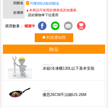
回饋金
可獲得$16點回饋金
▲本商品可使用折價券或其他優惠
折價券
· 請於購物車下拉選用
購買數量：
補貨中
到貨通知我
贈品
(TRE010)
冰箱/冷凍櫃130L以下基本安裝
(TAT0014)
優思26CM不沾鍋US-26M