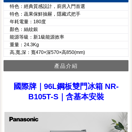
特色：經典質感設計，廚房入門首選
特色：蔬果保鮮抽屜，隱藏式把手
年耗電量：180度
顏色：絲紋銀
能源等級：新1級能源效率
重量：24.3Kg
高,寬,深：寬470×深570×高850(mm)
產品介紹
國際牌｜96L鋼板雙門冰箱 NR-
B105T-S｜含基本安裝