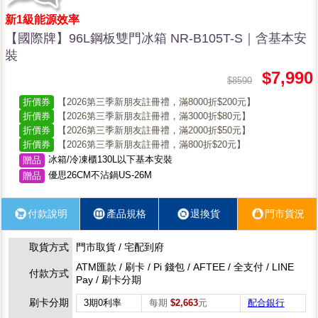
新1級能源效率
【國際牌】96L鋼板雙門冰箱 NR-B105T-S｜含基本安
裝
$7,990
$8590
折價券
【2026第三季新朋友註冊禮，滿8000折$200元】
折價券
【2026第三季新朋友註冊禮，滿3000折$80元】
折價券
【2026第三季新朋友註冊禮，滿2000折$50元】
折價券
【2026第三季新朋友註冊禮，滿800折$20元】
冰箱/冷凍櫃130L以下基本安裝
贈品
優思26CM不沾鍋US-26M
贈品
付款說明
產品規格
退換貨
門市貨況
取貨方式
門市取貨 / 宅配到府
ATM匯款 / 刷卡 / Pi 錢包 / AFTEE / 全支付 / LINE
付款方式
Pay / 刷卡分期
刷卡分期
3期0利率
每期
$2,663
元
配合銀行