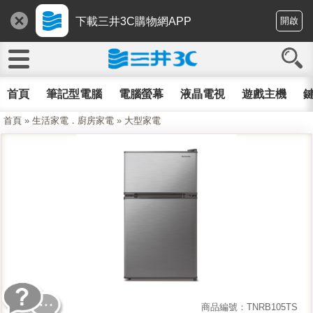
下載三井3C購物網APP
開啟
首頁
筆記型電腦
電腦螢幕
液晶電視
遊戲主機
鍵
首頁
»
生活家電．廚房家電
»
大型家電
商品編號：TNRB105TS