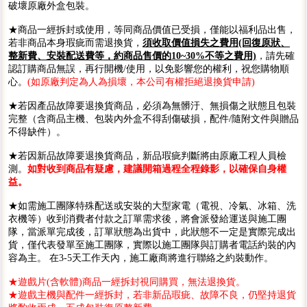
破壞原廠外盒包裝。
★商品一經拆封或使用，等同商品價值已受損，僅能以福利品出售，
若非商品本身瑕疵而需退換貨，
須收取價值損失之費用(回復原狀、
整新費、安裝配送費等，約商品售價的10~30%不等之費用)
，請先確
認訂購商品無誤，再行開機/使用，以免影響您的權利，祝您購物順
心。
(如原廠判定為人為損壞，本公司有權拒絕退換貨申請)
★若因產品故障要退換貨商品，必須為無髒汙、無損傷之狀態且包裝
完整（含商品主機、包裝內外盒不得刮傷破損，配件/隨附文件與贈品
不得缺件）。
★若因新品故障要退換貨商品，新品瑕疵判斷將由原廠工程人員檢
測。
如對收到商品有疑慮，建議開箱過程全程錄影，以確保自身權
益。
★如需施工團隊特殊配送或安裝的大型家電（電視、冷氣、冰箱、洗
衣機等）收到消費者付款之訂單需求後，將會派發給運送與施工團
隊，當派單完成後，訂單狀態為出貨中，此狀態不一定是實際完成出
貨，僅代表發單至施工團隊，實際以施工團隊與訂購者電話約裝的內
容為主。 在3-5天工作天內，施工廠商將進行聯絡之約裝動作。
★遊戲片(含軟體)商品一經拆封視同購買，無法退換貨。
★遊戲主機與配件一經拆封，若非新品瑕疵、故障不良，仍堅持退貨