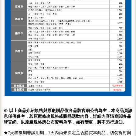
※ 以上商品介紹規格與原廠贈品依各品牌官網公告為主，本商品頁訊
息僅供參考，若原廠修改規格或贈品活動內容，詳細內容請查閱各品
牌官網。以原廠規格所公布資料為準，如有變更，將不另行通知。
★7天猶豫期非試用期，7天內尚未決定是否購買本商品，切勿拆封與