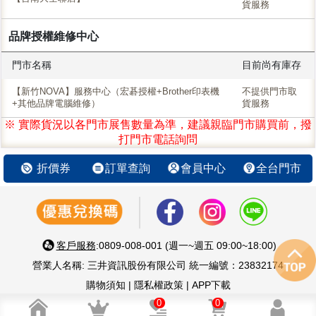
貨服務
品牌授權維修中心
門市名稱
目前尚有庫存
【新竹NOVA】服務中心（宏碁授權+Brother印表機
不提供門市取
+其他品牌電腦維修）
貨服務
※ 實際貨況以各門市展售數量為準，建議親臨門市購買前，撥
打門市電話詢問
折價券
訂單查詢
會員中心
全台門市
客戶服務
:0809-008-001 (週一~週五 09:00~18:00)
營業人名稱: 三井資訊股份有限公司 統一編號：23832174
購物須知
|
隱私權政策
|
APP下載
智慧 生活 好鄰居 嚴選優質3C家電
0
0