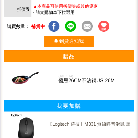
▲本商品可使用折價券或其他優惠
折價券
· 請於購物車下拉選用
購買數量：
補貨中
到貨通知我
贈品
(TAT0014)
優思26CM不沾鍋US-26M
我要加購
【Logitech 羅技】M331 無線靜音滑鼠 黑