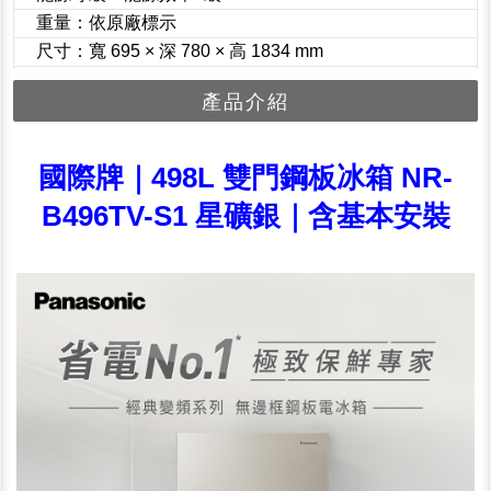
重量：依原廠標示
尺寸：寬 695 × 深 780 × 高 1834 mm
產品介紹
國際牌｜498L 雙門鋼板冰箱 NR-
B496TV-S1 星礦銀｜含基本安裝