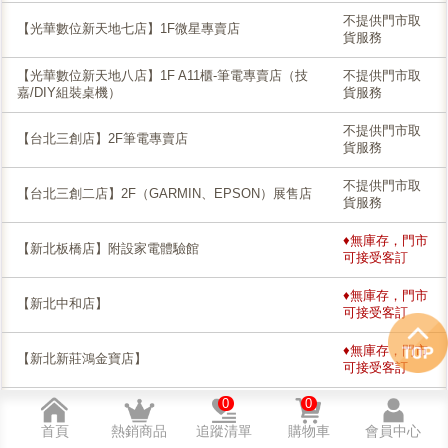
不提供門市取
【光華數位新天地七店】1F微星專賣店
貨服務
【光華數位新天地八店】1F A11櫃-筆電專賣店（技
不提供門市取
嘉/DIY組裝桌機）
貨服務
不提供門市取
【台北三創店】2F筆電專賣店
貨服務
不提供門市取
【台北三創二店】2F（GARMIN、EPSON）展售店
貨服務
♦無庫存，門市
【新北板橋店】附設家電體驗館
可接受客訂
♦無庫存，門市
【新北中和店】
可接受客訂
♦無庫存，門市
【新北新莊鴻金寶店】
可接受客訂
0
0
♦無庫存，門市
【新北土城店】
可接受客訂
首頁
熱銷商品
追蹤清單
購物車
會員中心