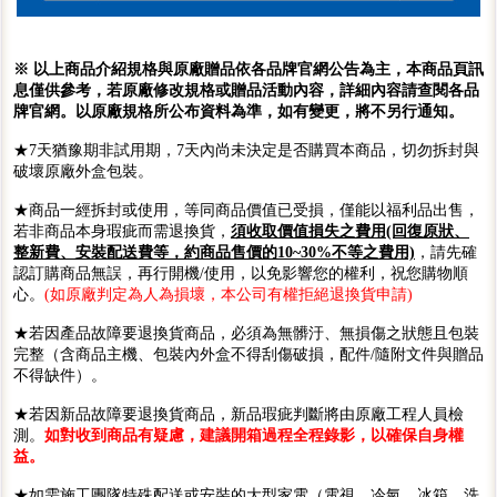
※ 以上商品介紹規格與原廠贈品依各品牌官網公告為主，本商品頁訊
息僅供參考，若原廠修改規格或贈品活動內容，詳細內容請查閱各品
牌官網。以原廠規格所公布資料為準，如有變更，將不另行通知。
★7天猶豫期非試用期，7天內尚未決定是否購買本商品，切勿拆封與
破壞原廠外盒包裝。
★商品一經拆封或使用，等同商品價值已受損，僅能以福利品出售，
若非商品本身瑕疵而需退換貨，
須收取價值損失之費用(回復原狀、
整新費、安裝配送費等，約商品售價的10~30%不等之費用)
，請先確
認訂購商品無誤，再行開機/使用，以免影響您的權利，祝您購物順
心。
(如原廠判定為人為損壞，本公司有權拒絕退換貨申請)
★若因產品故障要退換貨商品，必須為無髒汙、無損傷之狀態且包裝
完整（含商品主機、包裝內外盒不得刮傷破損，配件/隨附文件與贈品
不得缺件）。
★若因新品故障要退換貨商品，新品瑕疵判斷將由原廠工程人員檢
測。
如對收到商品有疑慮，建議開箱過程全程錄影，以確保自身權
益。
★如需施工團隊特殊配送或安裝的大型家電（電視、冷氣、冰箱、洗