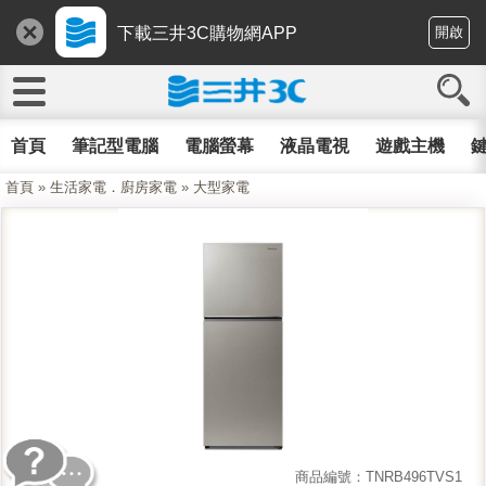
下載三井3C購物網APP
開啟
首頁
筆記型電腦
電腦螢幕
液晶電視
遊戲主機
鍵
首頁
»
生活家電．廚房家電
»
大型家電
商品編號：TNRB496TVS1