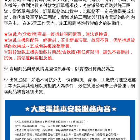
衣機等）收到消費者付款之訂單需求後，將會派發給運送與施工團
隊，當派單完成後，訂單狀態為出貨中，此狀態不一定是實際完成出
貨，僅代表發單至施工團隊，實際以施工團隊與訂購者電話約裝的內
容為主。 在3-5天工作天內，施工廠商將進行聯絡之約裝動作。
★遊戲片(含軟體)商品一經拆封視同購買，無法退換貨。
★遊戲主機與配件一經拆封，若非新品瑕疵、故障不良，仍堅持退貨
將酌收兩成～五成包裝復原整新費。
※對於遊戲主機與遊戲片商品(含軟體)有任何疑問，請先不要拆封，
試玩，請儘速向客服反應。
※ 賣場商品與形象情境圖僅供參考，以實際出貨商品為主
※ 出貨提醒：如遇不可抗外力，例如颱風、豪雨、工廠或海運空運罷
工等天災與其他難以抗拒的人為事件，致使貨運公司未上班營運，網
購商品將會延後出貨。