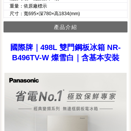
重量：依原廠標示
尺寸：寬695×深780×高1834(mm)
產品介紹
國際牌｜498L 雙門鋼板冰箱 NR-
B496TV-W 燦雪白｜含基本安裝