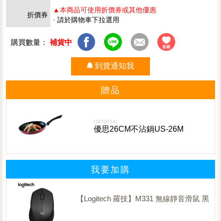
▲本商品可使用折價券或其他優惠
折價券
· 請於購物車下拉選用
購買數量：
補貨中
到貨通知我
贈品
(TAT0014)
優思26CM不沾鍋US-26M
我要加購
【Logitech 羅技】M331 無線靜音滑鼠 黑