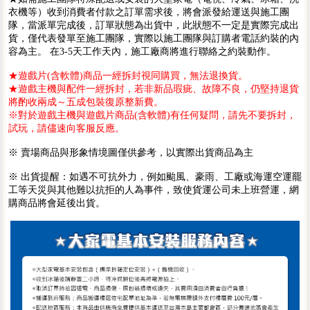
衣機等）收到消費者付款之訂單需求後，將會派發給運送與施工團
隊，當派單完成後，訂單狀態為出貨中，此狀態不一定是實際完成出
貨，僅代表發單至施工團隊，實際以施工團隊與訂購者電話約裝的內
容為主。 在3-5天工作天內，施工廠商將進行聯絡之約裝動作。
★遊戲片(含軟體)商品一經拆封視同購買，無法退換貨。
★遊戲主機與配件一經拆封，若非新品瑕疵、故障不良，仍堅持退貨
將酌收兩成～五成包裝復原整新費。
※對於遊戲主機與遊戲片商品(含軟體)有任何疑問，請先不要拆封，
試玩，請儘速向客服反應。
※ 賣場商品與形象情境圖僅供參考，以實際出貨商品為主
※ 出貨提醒：如遇不可抗外力，例如颱風、豪雨、工廠或海運空運罷
工等天災與其他難以抗拒的人為事件，致使貨運公司未上班營運，網
購商品將會延後出貨。