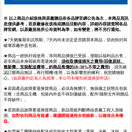
※ 以上商品介紹規格與原廠贈品依各品牌官網公告為主，本商品頁訊
息僅供參考，若原廠修改規格或贈品活動內容，詳細內容請查閱各品
牌官網。以原廠規格所公布資料為準，如有變更，將不另行通知。
★7天猶豫期非試用期，7天內尚未決定是否購買本商品，切勿拆封與
破壞原廠外盒包裝。
★商品一經拆封或使用，等同商品價值已受損，僅能以福利品出售，
若非商品本身瑕疵而需退換貨，
須收取價值損失之費用(回復原狀、
整新費、安裝配送費等，約商品售價的10~30%不等之費用)
，請先確
認訂購商品無誤，再行開機/使用，以免影響您的權利，祝您購物順
心。
(如原廠判定為人為損壞，本公司有權拒絕退換貨申請)
★若因產品故障要退換貨商品，必須為無髒汙、無損傷之狀態且包裝
完整（含商品主機、包裝內外盒不得刮傷破損，配件/隨附文件與贈品
不得缺件）。
★若因新品故障要退換貨商品，新品瑕疵判斷將由原廠工程人員檢
測。
如對收到商品有疑慮，建議開箱過程全程錄影，以確保自身權
益。
★如需施工團隊特殊配送或安裝的大型家電（電視、冷氣、冰箱、洗