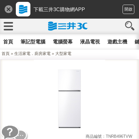
下載三井3C購物網APP
開啟
首頁
筆記型電腦
電腦螢幕
液晶電視
遊戲主機
鍵
首頁
»
生活家電．廚房家電
»
大型家電
商品編號：TNRB496TVW