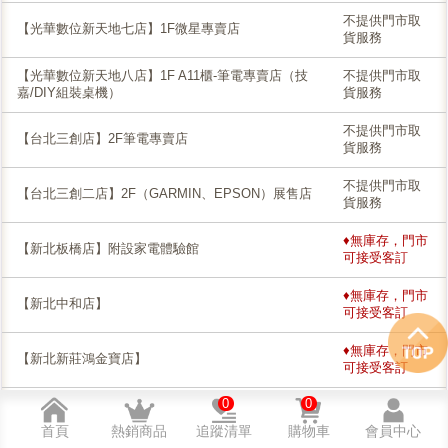
不提供門市取
【光華數位新天地七店】1F微星專賣店
貨服務
【光華數位新天地八店】1F A11櫃-筆電專賣店（技
不提供門市取
嘉/DIY組裝桌機）
貨服務
不提供門市取
【台北三創店】2F筆電專賣店
貨服務
不提供門市取
【台北三創二店】2F（GARMIN、EPSON）展售店
貨服務
♦無庫存，門市
【新北板橋店】附設家電體驗館
可接受客訂
♦無庫存，門市
【新北中和店】
可接受客訂
♦無庫存，門市
【新北新莊鴻金寶店】
可接受客訂
0
0
♦無庫存，門市
【新北土城店】
可接受客訂
首頁
熱銷商品
追蹤清單
購物車
會員中心