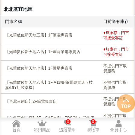
北北基宜地區
門市名稱
目前尚有庫存
♦無庫存，門市
【光華數位新天地五店】1F筆電專賣店
可接受客訂
♦無庫存，門市
【光華數位新天地六店】1F宏碁筆電專賣店
可接受客訂
不提供門市取
【光華數位新天地七店】1F微星專賣店
貨服務
【光華數位新天地八店】1F A11櫃-筆電專賣店（技
不提供門市取
嘉/DIY組裝桌機）
貨服務
不提供門市取
【台北三創店】2F筆電專賣店
貨服務
不提供門市取
【台北三創二店】2F（GARMIN、EPSON）展售店
貨服務
0
0
首頁
熱銷商品
追蹤清單
購物車
會員中心
♦無庫存，門市
【新北板橋店】附設家電體驗館