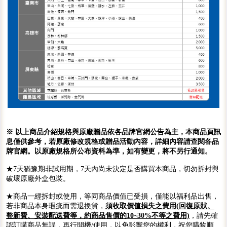
※ 以上商品介紹規格與原廠贈品依各品牌官網公告為主，本商品頁訊
息僅供參考，若原廠修改規格或贈品活動內容，詳細內容請查閱各品
牌官網。以原廠規格所公布資料為準，如有變更，將不另行通知。
★7天猶豫期非試用期，7天內尚未決定是否購買本商品，切勿拆封與
破壞原廠外盒包裝。
★商品一經拆封或使用，等同商品價值已受損，僅能以福利品出售，
若非商品本身瑕疵而需退換貨，
須收取價值損失之費用(回復原狀、
整新費、安裝配送費等，約商品售價的10~30%不等之費用)
，請先確
認訂購商品無誤，再行開機/使用，以免影響您的權利，祝您購物順