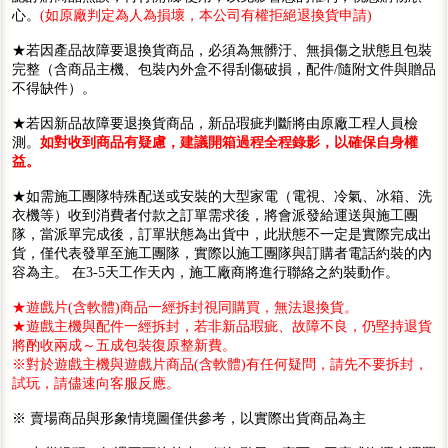
心。
(如原廠判定為人為損壞，本公司有權拒絕退換貨申請)
★若因產品故障要退換貨商品，必須為無髒汙、無損傷之狀態且包裝
完整（含商品主機、包裝內外盒不得刮傷破損，配件/隨附文件與贈品
不得缺件）。
★若因新品故障要退換貨商品，新品瑕疵判斷將由原廠工程人員檢
測。
如對收到商品有疑慮，建議開箱過程全程錄影，以確保自身權
益。
★如需施工團隊特殊配送或安裝的大型家電（電視、冷氣、冰箱、洗
衣機等）收到消費者付款之訂單需求後，將會派發給運送與施工團
隊，當派單完成後，訂單狀態為出貨中，此狀態不一定是實際完成出
貨，僅代表發單至施工團隊，實際以施工團隊與訂購者電話約裝的內
容為主。 在3-5天工作天內，施工廠商將進行聯絡之約裝動作。
★遊戲片(含軟體)商品一經拆封視同購買，無法退換貨。
★遊戲主機與配件一經拆封，若非新品瑕疵、故障不良，仍堅持退貨
將酌收兩成～五成包裝復原整新費。
※對於遊戲主機與遊戲片商品(含軟體)有任何疑問，請先不要拆封，
試玩，請儘速向客服反應。
※ 賣場商品與形象情境圖僅供參考，以實際出貨商品為主