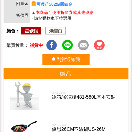
回饋金
可獲得$62點回饋金
▲本商品可使用折價券或其他優惠
折價券
· 請於購物車下拉選用
顏色：
星礦銀
燦雪白
購買數量：
補貨中
到貨通知我
贈品
(TRE014)
冰箱/冷凍櫃481-580L基本安裝
(TAT0014)
優思26CM不沾鍋US-26M