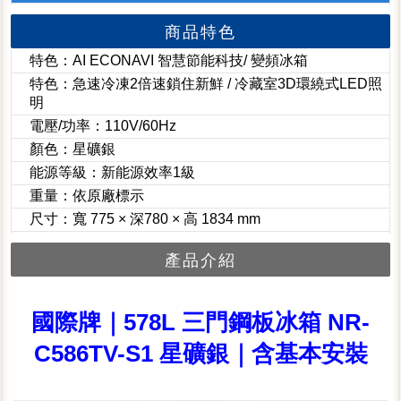
商品特色
特色：AI ECONAVI 智慧節能科技/ 變頻冰箱
特色：急速冷凍2倍速鎖住新鮮 / 冷藏室3D環繞式LED照
明
電壓/功率：110V/60Hz
顏色：星礦銀
能源等級：新能源效率1級
重量：依原廠標示
尺寸：寬 775 × 深780 × 高 1834 mm
產品介紹
國際牌｜578L 三門鋼板冰箱 NR-
C586TV-S1 星礦銀｜含基本安裝