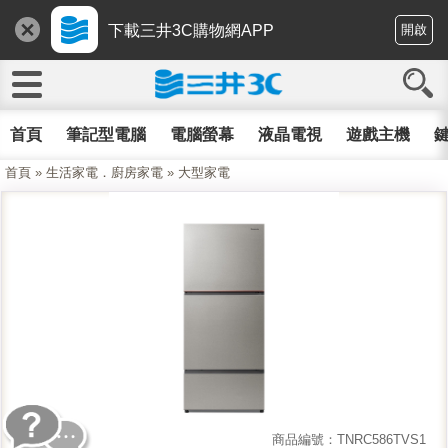
下載三井3C購物網APP
開啟
首頁
筆記型電腦
電腦螢幕
液晶電視
遊戲主機
鍵
首頁
»
生活家電．廚房家電
»
大型家電
商品編號：TNRC586TVS1