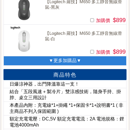
【Logitech 羅技】M650 多工靜音無線滑
鼠-黑灰
$899
加購價
【Logitech 羅技】M650 多工靜音無線滑
鼠-白
$899
加購價
▼更多加購品▼
商品特色
日爆涼神器，出門降溫靠這一支！
結合「五段風速＋製冷片」雙涼感技術，隨身手持、掛
脖、桌立三用設計
本產品內附：充電線*1+掛繩 *1+保固卡*1+說明書*1 ( 非
主商品不列入保固範圍 )
額定充電電壓：DC,5V 額定充電電流：2A 電池規格：鋰
電池4000mAh