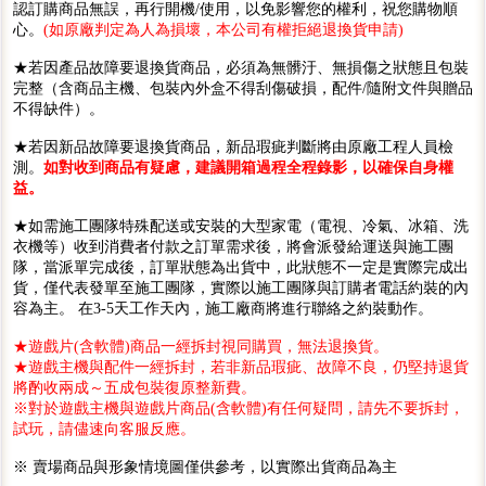
認訂購商品無誤，再行開機/使用，以免影響您的權利，祝您購物順
心。
(如原廠判定為人為損壞，本公司有權拒絕退換貨申請)
★若因產品故障要退換貨商品，必須為無髒汙、無損傷之狀態且包裝
完整（含商品主機、包裝內外盒不得刮傷破損，配件/隨附文件與贈品
不得缺件）。
★若因新品故障要退換貨商品，新品瑕疵判斷將由原廠工程人員檢
測。
如對收到商品有疑慮，建議開箱過程全程錄影，以確保自身權
益。
★如需施工團隊特殊配送或安裝的大型家電（電視、冷氣、冰箱、洗
衣機等）收到消費者付款之訂單需求後，將會派發給運送與施工團
隊，當派單完成後，訂單狀態為出貨中，此狀態不一定是實際完成出
貨，僅代表發單至施工團隊，實際以施工團隊與訂購者電話約裝的內
容為主。 在3-5天工作天內，施工廠商將進行聯絡之約裝動作。
★遊戲片(含軟體)商品一經拆封視同購買，無法退換貨。
★遊戲主機與配件一經拆封，若非新品瑕疵、故障不良，仍堅持退貨
將酌收兩成～五成包裝復原整新費。
※對於遊戲主機與遊戲片商品(含軟體)有任何疑問，請先不要拆封，
試玩，請儘速向客服反應。
※ 賣場商品與形象情境圖僅供參考，以實際出貨商品為主