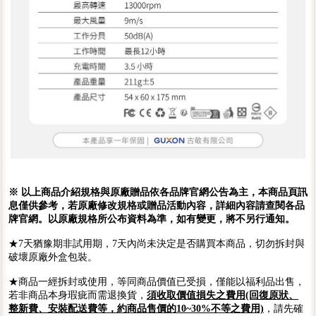
※ 以上商品介紹規格與原廠贈品依各品牌官網公告為主，本商品頁訊
息僅供參考，若原廠修改規格或贈品活動內容，詳細內容請查閱各品
牌官網。以原廠規格所公布資料為準，如有變更，將不另行通知。
★7天猶豫期非試用期，7天內尚未決定是否購買本商品，切勿拆封與
破壞原廠外盒包裝。
★商品一經拆封或使用，等同商品價值已受損，僅能以福利品出售，
若非商品本身瑕疵而需退換貨，
須收取價值損失之費用(回復原狀、
整新費、安裝配送費等，約商品售價的10~30%不等之費用)
，請先確