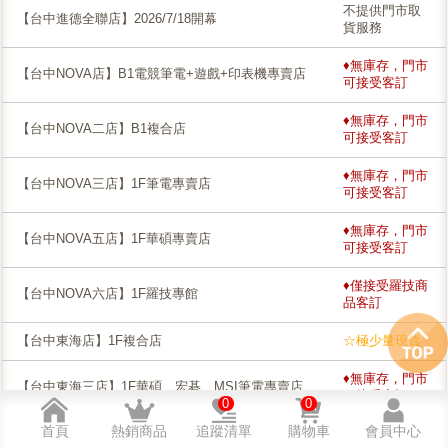
不提供門市取
【台中進德全聯店】2026/7/18開幕
貨服務
♦無庫存，門市
【台中NOVA店】B1電競筆電+遊戲+印表機專賣店
可接受客訂
♦無庫存，門市
【台中NOVA二店】B1複合店
可接受客訂
♦無庫存，門市
【台中NOVA三店】1F筆電專賣店
可接受客訂
♦無庫存，門市
【台中NOVA五店】1F華碩專賣店
可接受客訂
♦僅接受羅技商
【台中NOVA六店】1F羅技專館
品客訂
【台中東海店】1F複合店
☆極少量現貨
♦無庫存，門市
【台中東海三店】1F華碩、宏碁、MSI筆電專賣店
可接受客訂
0
0
首頁
熱銷商品
追蹤清單
購物車
會員中心
不提供門市取
【台中東區 lalaport-啦啦寶都】羅技專賣店