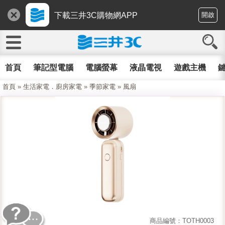
下載三井3C購物網APP
開啟
首頁
筆記型電腦
電腦螢幕
液晶電視
遊戲主機
鍵
首頁
»
生活家電．廚房家電
»
季節家電
»
風扇
商品編號：TOTH0003