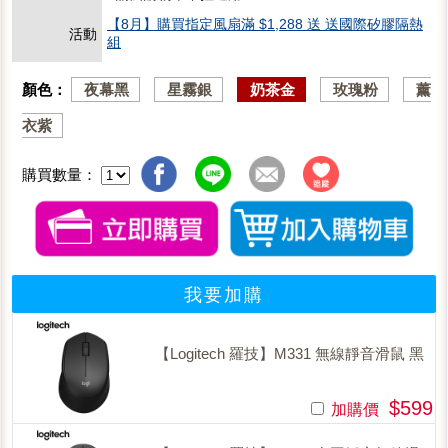
【8月】購買指定風扇滿 $1,288 送 送國際矽膠隔熱
活動
組
顏色：
夜幕黑
星霧銀
奶茶金
玫瑰粉
薰
衣紫
購買數量：
我要加購
【Logitech 羅技】M331 無線靜音滑鼠 黑
$599
加購價