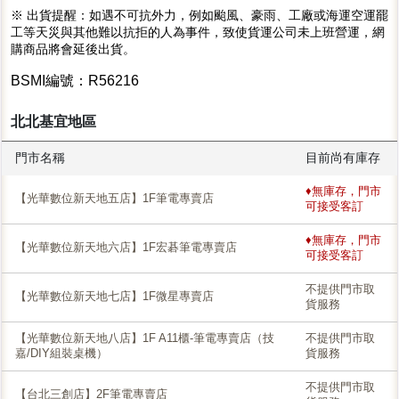
※ 出貨提醒：如遇不可抗外力，例如颱風、豪雨、工廠或海運空運罷
工等天災與其他難以抗拒的人為事件，致使貨運公司未上班營運，網
購商品將會延後出貨。
BSMI編號：R56216
北北基宜地區
門市名稱
目前尚有庫存
♦無庫存，門市
【光華數位新天地五店】1F筆電專賣店
可接受客訂
♦無庫存，門市
【光華數位新天地六店】1F宏碁筆電專賣店
可接受客訂
不提供門市取
【光華數位新天地七店】1F微星專賣店
貨服務
【光華數位新天地八店】1F A11櫃-筆電專賣店（技
不提供門市取
嘉/DIY組裝桌機）
貨服務
不提供門市取
【台北三創店】2F筆電專賣店