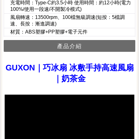
充電時間：Type-C約3.5小時 使用時間：約12小時(電力
100%/使用一段速/不開製冷模式)
風扇轉速：13500rpm、100檔無級調速(短按：5檔調
速、長按：漸進調速)
材質：ABS塑膠+PP塑膠+電子元件
產品介紹
GUXON｜巧冰扇 冰敷手持高速風扇
｜奶茶金