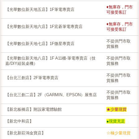
♦無庫存，門市
【光華數位新天地五店】1F筆電專賣店
可接受客訂
♦無庫存，門市
【光華數位新天地六店】1F宏碁筆電專賣店
可接受客訂
不提供門市取
【光華數位新天地七店】1F微星專賣店
貨服務
【光華數位新天地八店】1F A11櫃-筆電專賣店（技
不提供門市取
嘉/DIY組裝桌機）
貨服務
不提供門市取
【台北三創店】2F筆電專賣店
貨服務
不提供門市取
【台北三創二店】2F（GARMIN、EPSON）展售店
貨服務
【新北板橋店】附設家電體驗館
★少量現貨
【新北中和店】
●現貨充足
【新北新莊鴻金寶店】
☆極少量現貨