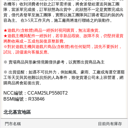
衣機等）收到消費者付款之訂單需求後，將會派發給運送與施工團
隊，當派單完成後，訂單狀態為出貨中，此狀態不一定是實際完成出
貨，僅代表發單至施工團隊，實際以施工團隊與訂購者電話約裝的內
容為主。 在3-5天工作天內，施工廠商將進行聯絡之約裝動作。
★遊戲片(含軟體)商品一經拆封視同購買，無法退換貨。
★遊戲主機與配件一經拆封，若非新品瑕疵、故障不良，仍堅持退貨
將酌收兩成～五成包裝復原整新費。
※對於遊戲主機與遊戲片商品(含軟體)有任何疑問，請先不要拆封，
試玩，請儘速向客服反應。
※ 賣場商品與形象情境圖僅供參考，以實際出貨商品為主
※ 出貨提醒：如遇不可抗外力，例如颱風、豪雨、工廠或海運空運罷
工等天災與其他難以抗拒的人為事件，致使貨運公司未上班營運，網
購商品將會延後出貨。
NCC編號：CCAM25LP5580T2
BSMI編號：R33846
北北基宜地區
門市名稱
目前尚有庫存