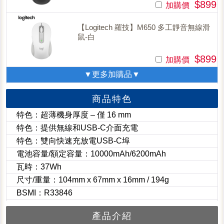
$899
加購價
【Logitech 羅技】M650 多工靜音無線滑
鼠-白
$899
加購價
▼更多加購品▼
商品特色
特色：超薄機身厚度 – 僅 16 mm
特色：提供無線和USB-C介面充電
特色：雙向快速充放電USB-C埠
電池容量/額定容量：10000mAh/6200mAh
瓦時：37Wh
尺寸/重量：104mm x 67mm x 16mm / 194g
BSMI：R33846
產品介紹