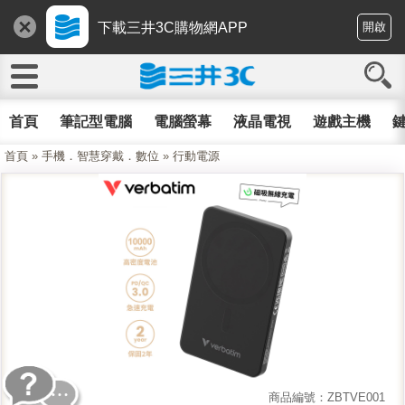
下載三井3C購物網APP
開啟
首頁
筆記型電腦
電腦螢幕
液晶電視
遊戲主機
鍵
首頁
»
手機．智慧穿戴．數位
»
行動電源
商品編號：ZBTVE001