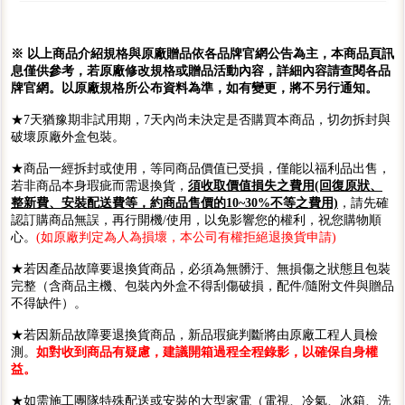
※ 以上商品介紹規格與原廠贈品依各品牌官網公告為主，本商品頁訊
息僅供參考，若原廠修改規格或贈品活動內容，詳細內容請查閱各品
牌官網。以原廠規格所公布資料為準，如有變更，將不另行通知。
★7天猶豫期非試用期，7天內尚未決定是否購買本商品，切勿拆封與
破壞原廠外盒包裝。
★商品一經拆封或使用，等同商品價值已受損，僅能以福利品出售，
若非商品本身瑕疵而需退換貨，
須收取價值損失之費用(回復原狀、
整新費、安裝配送費等，約商品售價的10~30%不等之費用)
，請先確
認訂購商品無誤，再行開機/使用，以免影響您的權利，祝您購物順
心。
(如原廠判定為人為損壞，本公司有權拒絕退換貨申請)
★若因產品故障要退換貨商品，必須為無髒汙、無損傷之狀態且包裝
完整（含商品主機、包裝內外盒不得刮傷破損，配件/隨附文件與贈品
不得缺件）。
★若因新品故障要退換貨商品，新品瑕疵判斷將由原廠工程人員檢
測。
如對收到商品有疑慮，建議開箱過程全程錄影，以確保自身權
益。
★如需施工團隊特殊配送或安裝的大型家電（電視、冷氣、冰箱、洗