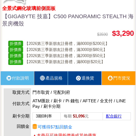
全景式鋼化玻璃前側面板
【GIGABYTE 技嘉】C500 PANORAMIC STEALTH 海
景房機殼
$3,290
$3590
折價券
【2026第三季新朋友註冊禮，滿8000折$200元】
折價券
【2026第三季新朋友註冊禮，滿3000折$80元】
折價券
【2026第三季新朋友註冊禮，滿2000折$50元】
折價券
【2026第三季新朋友註冊禮，滿800折$20元】
付款說明
產品規格
退換貨
門市貨況
取貨方式
門市取貨 / 宅配到府
ATM匯款 / 刷卡 / Pi 錢包 / AFTEE / 全支付 / LINE
付款方式
Pay / 刷卡分期
刷卡分期
3期0利率
每期
$1,096
元
配合銀行
回饋金
可獲得$7點回饋金
▲本商品可使用折價券或其他優惠