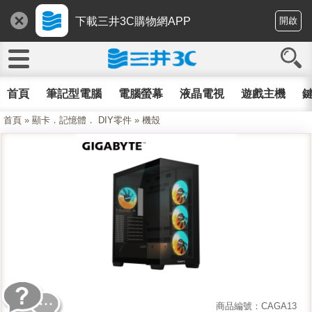
下載三井3C購物網APP
開啟
首頁
筆記型電腦
電腦螢幕
液晶電視
遊戲主機
鍵
首頁
»
顯卡．記憶體． DIY零件
»
機殼
商品編號：CAGA13