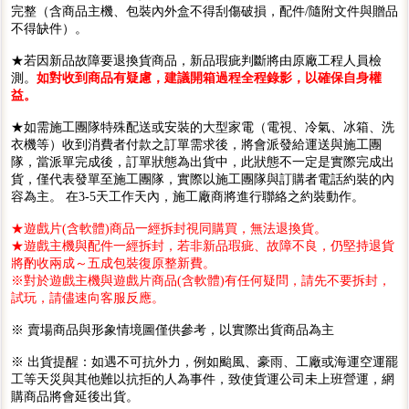
完整（含商品主機、包裝內外盒不得刮傷破損，配件/隨附文件與贈品
不得缺件）。
★若因新品故障要退換貨商品，新品瑕疵判斷將由原廠工程人員檢
測。
如對收到商品有疑慮，建議開箱過程全程錄影，以確保自身權
益。
★如需施工團隊特殊配送或安裝的大型家電（電視、冷氣、冰箱、洗
衣機等）收到消費者付款之訂單需求後，將會派發給運送與施工團
隊，當派單完成後，訂單狀態為出貨中，此狀態不一定是實際完成出
貨，僅代表發單至施工團隊，實際以施工團隊與訂購者電話約裝的內
容為主。 在3-5天工作天內，施工廠商將進行聯絡之約裝動作。
★遊戲片(含軟體)商品一經拆封視同購買，無法退換貨。
★遊戲主機與配件一經拆封，若非新品瑕疵、故障不良，仍堅持退貨
將酌收兩成～五成包裝復原整新費。
※對於遊戲主機與遊戲片商品(含軟體)有任何疑問，請先不要拆封，
試玩，請儘速向客服反應。
※ 賣場商品與形象情境圖僅供參考，以實際出貨商品為主
※ 出貨提醒：如遇不可抗外力，例如颱風、豪雨、工廠或海運空運罷
工等天災與其他難以抗拒的人為事件，致使貨運公司未上班營運，網
購商品將會延後出貨。