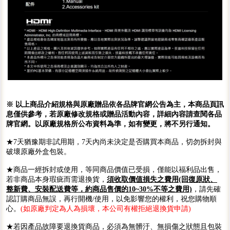
※ 以上商品介紹規格與原廠贈品依各品牌官網公告為主，本商品頁訊
息僅供參考，若原廠修改規格或贈品活動內容，詳細內容請查閱各品
牌官網。以原廠規格所公布資料為準，如有變更，將不另行通知。
★7天猶豫期非試用期，7天內尚未決定是否購買本商品，切勿拆封與
破壞原廠外盒包裝。
★商品一經拆封或使用，等同商品價值已受損，僅能以福利品出售，
若非商品本身瑕疵而需退換貨，
須收取價值損失之費用(回復原狀、
整新費、安裝配送費等，約商品售價的10~30%不等之費用)
，請先確
認訂購商品無誤，再行開機/使用，以免影響您的權利，祝您購物順
心。
(如原廠判定為人為損壞，本公司有權拒絕退換貨申請)
★若因產品故障要退換貨商品，必須為無髒汙、無損傷之狀態且包裝