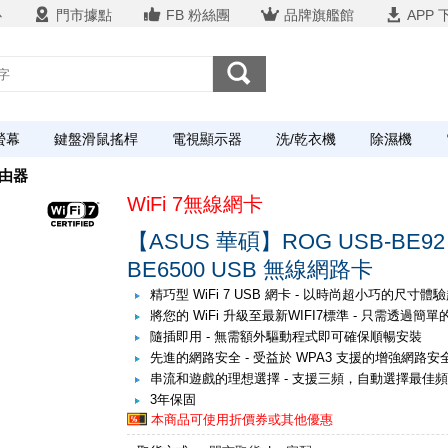
心
門市據點
FB 粉絲團
品牌旗艦館
APP 
螢幕
鍵盤滑鼠搖桿
電視顯示器
洗/乾衣機
除濕機
由器
WiFi 7無線網卡
【ASUS 華碩】ROG USB-BE92 W
BE6500 USB 無線網路卡
精巧型 WiFi 7 USB 網卡 - 以時尚超小巧的尺寸體驗超
將您的 WiFi 升級至最新WIFI7標準 - 只需透過簡單的 
隨插即用 - 無需額外驅動程式即可確保順暢安裝
先進的網路安全 - 受益於 WPA3 支援的增強網路
串流和遊戲的理想選擇 - 支援三頻，自動選擇最佳
3年保固
本商品可使用折價券或其他優惠