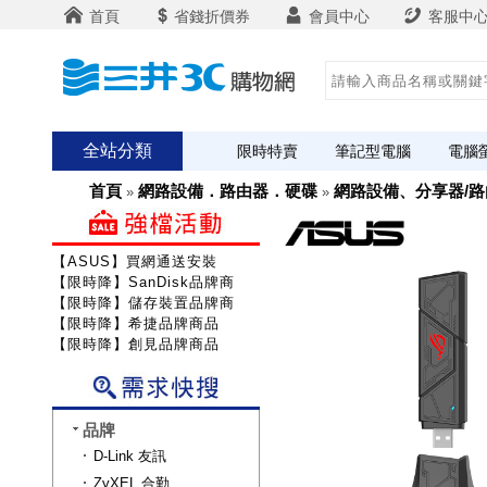
首頁
省錢折價券
會員中心
客服中
全站分類
限時特賣
筆記型電腦
電腦
首頁
網路設備．路由器．硬碟
網路設備、分享器/路
»
»
【ASUS】買網通送安裝
【限時降】SanDisk品牌商品
【限時降】儲存裝置品牌商品
【限時降】希捷品牌商品
【限時降】創見品牌商品
品牌
D-Link 友訊
ZyXEL 合勤