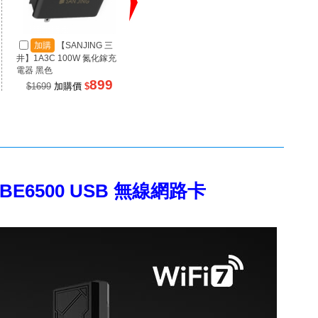
加購
【SANJING 三
加購
【SANJING 三
加
井】1A3C 100W 氮化鎵充
井】1A2C 67W 氮化鎵充電
井】RP
電器 黑色
器 黑色
源 100
899
499
$1699
加購價
$
$990
加購價
$
$99
頻 BE6500 USB 無線網路卡