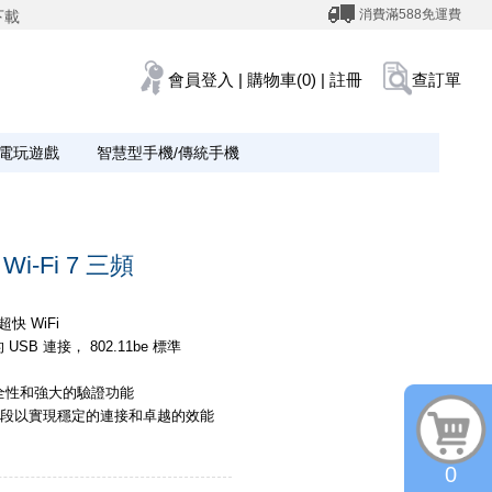
消費滿588免運費
下載
會員登入
|
購物車(0)
|
註冊
查訂單
電玩遊戲
智慧型手機/傳統手機
i-Fi 7 三頻
快 WiFi
USB 連接， 802.11be 標準
安全性和強大的驗證功能
頻段以實現穩定的連接和卓越的效能
0