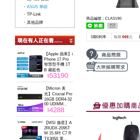
ASUS 華碩
TP-Link
商品編號：CLAS190
其他品牌
3期0利率
每期
666
元
【Apple 蘋果】i
Phone 17 Pro
智慧型手機 1T
B 藏藍色
53190
$
【Micron 美
光】Crucial Pro
16GB DDR4-32
00 UDIMM...
4288
$
【MSI 微星】A
2RUDX-2095T
W 15.6吋 C7 R
TX3050 電...