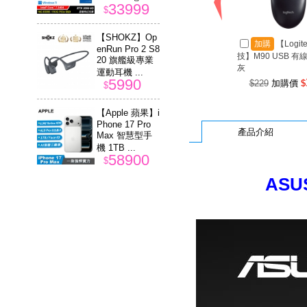
33999
$
【SHOKZ】Op
加購
【Logit
enRun Pro 2 S8
技】M90 USB 有
20 旗艦級專業
灰
運動耳機 ...
5990
$229
加購價
$
$
【Apple 蘋果】i
Phone 17 Pro
產品介紹
Max 智慧型手
機 1TB ...
58900
$
ASU