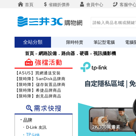
首頁
省錢折價券
會員中心
客服中
全站分類
限時特賣
筆記型電腦
電腦
首頁
網路設備．路由器．硬碟
視訊攝影機
»
»
【ASUS】買網通送安裝
【限時降】SanDisk品牌商品
【限時降】儲存裝置品牌商品
【限時降】希捷品牌商品
【限時降】創見品牌商品
品牌
D-Link 友訊
TP-Link