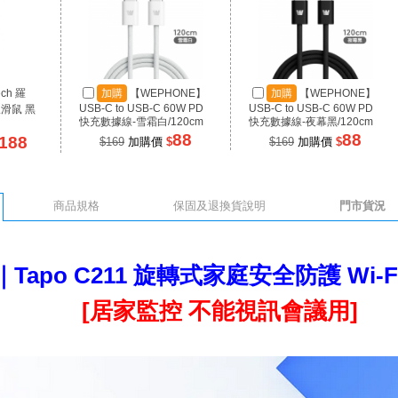
ech 羅
加購
【WEPHONE】
加購
【WEPHONE】
USB-C to USB-C 60W PD
USB-C to USB-C 60W PD
線滑鼠 黑
快充數據線-雪霜白/120cm
快充數據線-夜幕黑/120cm
88
88
188
$169
加購價
$
$169
加購價
$
商品規格
保固及退換貨說明
門市貨況
K｜Tapo C211 旋轉式家庭安全防護 Wi-
[居家監控 不能視訊會議用]