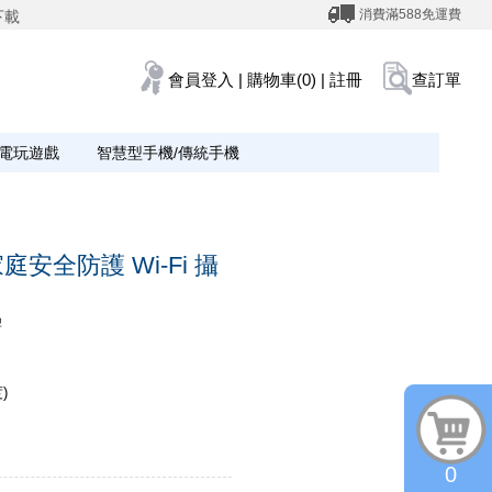
消費滿588免運費
下載
會員登入
|
購物車(0)
|
註冊
查訂單
電玩遊戲
智慧型手機/傳統手機
家庭安全防護 Wi-Fi 攝
牌
)
0