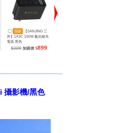
加購
【SANJING 三
加購
【SANJING 三
加
井】1A3C 100W 氮化鎵充
井】1A2C 67W 氮化鎵充電
井】RP
電器 黑色
器 黑色
源 100
899
499
$1699
加購價
$
$990
加購價
$
$99
Fi 攝影機/黑色