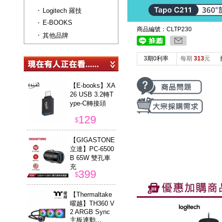
Logitech 羅技
E-BOOKS
商品編號：CLTP230
其他品牌
3期0利率
每期
313
元
【E-books】XA
26 USB 3.2轉T
ype-C轉接頭
129
$
【GIGASTONE
立達】PC-6500
B 65W 雙孔車
充
399
$
【Thermaltake
曜越】TH360 V
2 ARGB Sync
主板連動...