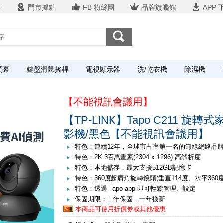
心
門市據點
FB 粉絲團
品牌旗艦館
APP 
螢幕
鍵盤滑鼠搖桿
電視顯示器
洗/乾衣機
除濕機
【不能視訊會議用】
【TP-LINK】Tapo C211 旋轉式
影機/黑色【不能視訊會議用】
特色：連續12年，全球市占率第一名的無線網路品
特色：2K 3百萬畫素(2304 x 1296) 高解析度
特色：本地儲存，最大支援512GB記憶卡
特色：360度超廣角旋轉鏡頭(垂直114度、水平360度
特色：透過 Tapo app 即可輕鬆管理、設定
保固期限：二年保固，一年換新
本商品可使用折價券或其他優惠