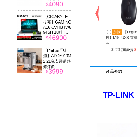
4090
$
【GIGABYTE
技嘉】GAMING
A16 CVHI3TW8
94SH 16吋 i...
加購
【Logit
46900
技】M90 USB 有
$
灰
$229
加購價
$
【Philips 飛利
浦】ADD5910M
2.2L免安裝瞬熱
濾淨飲...
3999
產品介紹
$
TP-LIN