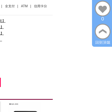
| 全支付
| ATM
| 信用卡分
0
0元】
元】
元】
】