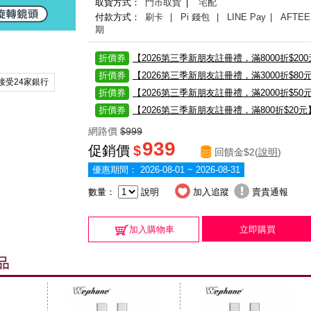
取貨方式：
門市取貨
|
宅配
付款方式：
刷卡
| Pi 錢包
| LINE Pay
| AFTEE
期
折價券
【2026第三季新朋友註冊禮，滿8000折$20
折價券
【2026第三季新朋友註冊禮，滿3000折$80
接受24家銀行
折價券
【2026第三季新朋友註冊禮，滿2000折$50
折價券
【2026第三季新朋友註冊禮，滿800折$20元
網路價
$999
939
促銷價
$
回饋金$2(
說明
)
優惠期間：
2026-08-01 ~ 2026-08-31
數量：
說明
加入追蹤
賣貴通報
加入購物車
立即購買