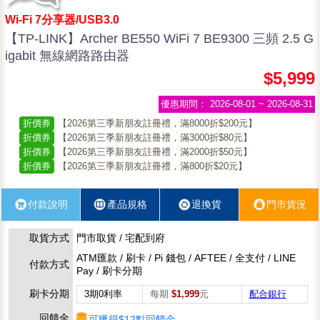
Wi-Fi 7分享器/USB3.0
【TP-LINK】Archer BE550 WiFi 7 BE9300 三頻 2.5 G
igabit 無線網路路由器
$5,999
優惠期間：
2026-08-01 ~ 2026-08-31
折價券
【2026第三季新朋友註冊禮，滿8000折$200元】
折價券
【2026第三季新朋友註冊禮，滿3000折$80元】
折價券
【2026第三季新朋友註冊禮，滿2000折$50元】
折價券
【2026第三季新朋友註冊禮，滿800折$20元】
付款說明
產品規格
退換貨
門市貨況
取貨方式
門市取貨 / 宅配到府
ATM匯款 / 刷卡 / Pi 錢包 / AFTEE / 全支付 / LINE
付款方式
Pay / 刷卡分期
刷卡分期
3期0利率
每期
$1,999
元
配合銀行
回饋金
可獲得$12點回饋金