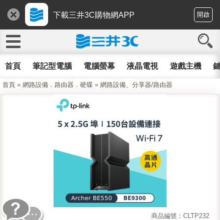
下載三井3C購物網APP
開啟
首頁
筆記型電腦
電腦螢幕
液晶電視
遊戲主機
鍵
首頁
»
網路設備．路由器．硬碟
»
網路設備、分享器/路由器
商品編號：CLTP232