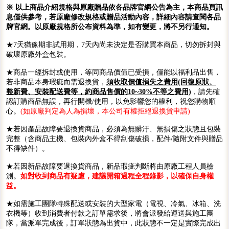
※ 以上商品介紹規格與原廠贈品依各品牌官網公告為主，本商品頁訊
息僅供參考，若原廠修改規格或贈品活動內容，詳細內容請查閱各品
牌官網。以原廠規格所公布資料為準，如有變更，將不另行通知。
★7天猶豫期非試用期，7天內尚未決定是否購買本商品，切勿拆封與
破壞原廠外盒包裝。
★商品一經拆封或使用，等同商品價值已受損，僅能以福利品出售，
若非商品本身瑕疵而需退換貨，
須收取價值損失之費用(回復原狀、
整新費、安裝配送費等，約商品售價的10~30%不等之費用)
，請先確
認訂購商品無誤，再行開機/使用，以免影響您的權利，祝您購物順
心。
(如原廠判定為人為損壞，本公司有權拒絕退換貨申請)
★若因產品故障要退換貨商品，必須為無髒汙、無損傷之狀態且包裝
完整（含商品主機、包裝內外盒不得刮傷破損，配件/隨附文件與贈品
不得缺件）。
★若因新品故障要退換貨商品，新品瑕疵判斷將由原廠工程人員檢
測。
如對收到商品有疑慮，建議開箱過程全程錄影，以確保自身權
益。
★如需施工團隊特殊配送或安裝的大型家電（電視、冷氣、冰箱、洗
衣機等）收到消費者付款之訂單需求後，將會派發給運送與施工團
隊，當派單完成後，訂單狀態為出貨中，此狀態不一定是實際完成出