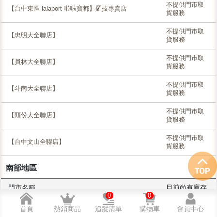
不提供門市取
【台中東區 lalaport-啦啦寶都】羅技專賣店
貨服務
不提供門市取
【忠明大全聯店】
貨服務
不提供門市取
【員林大全聯店】
貨服務
不提供門市取
【斗南大全聯店】
貨服務
不提供門市取
【頭份大全聯店】
貨服務
不提供門市取
【台中文山全聯店】
貨服務
南部地區
門市名稱
目前尚有庫存
0
0
♦無庫存，門市
首頁
熱銷商品
追蹤清單
購物車
會員中心
【嘉義評好店】1F筆電&電競專賣店
可接受客訂