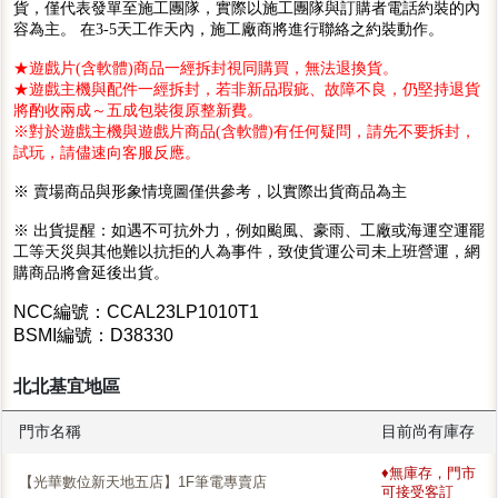
貨，僅代表發單至施工團隊，實際以施工團隊與訂購者電話約裝的內
容為主。 在3-5天工作天內，施工廠商將進行聯絡之約裝動作。
★遊戲片(含軟體)商品一經拆封視同購買，無法退換貨。
★遊戲主機與配件一經拆封，若非新品瑕疵、故障不良，仍堅持退貨
將酌收兩成～五成包裝復原整新費。
※對於遊戲主機與遊戲片商品(含軟體)有任何疑問，請先不要拆封，
試玩，請儘速向客服反應。
※ 賣場商品與形象情境圖僅供參考，以實際出貨商品為主
※ 出貨提醒：如遇不可抗外力，例如颱風、豪雨、工廠或海運空運罷
工等天災與其他難以抗拒的人為事件，致使貨運公司未上班營運，網
購商品將會延後出貨。
NCC編號：CCAL23LP1010T1
BSMI編號：D38330
北北基宜地區
門市名稱
目前尚有庫存
♦無庫存，門市
【光華數位新天地五店】1F筆電專賣店
可接受客訂