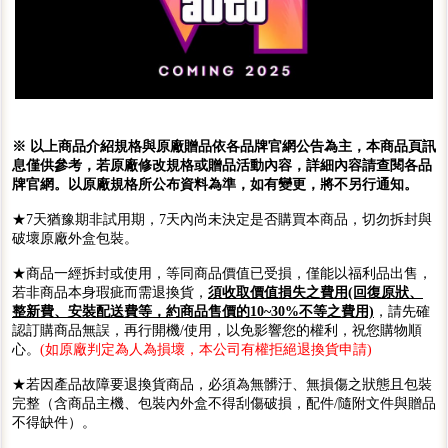
※ 以上商品介紹規格與原廠贈品依各品牌官網公告為主，本商品頁訊
息僅供參考，若原廠修改規格或贈品活動內容，詳細內容請查閱各品
牌官網。以原廠規格所公布資料為準，如有變更，將不另行通知。
★7天猶豫期非試用期，7天內尚未決定是否購買本商品，切勿拆封與
破壞原廠外盒包裝。
★商品一經拆封或使用，等同商品價值已受損，僅能以福利品出售，
若非商品本身瑕疵而需退換貨，
須收取價值損失之費用(回復原狀、
整新費、安裝配送費等，約商品售價的10~30%不等之費用)
，請先確
認訂購商品無誤，再行開機/使用，以免影響您的權利，祝您購物順
心。
(如原廠判定為人為損壞，本公司有權拒絕退換貨申請)
★若因產品故障要退換貨商品，必須為無髒汙、無損傷之狀態且包裝
完整（含商品主機、包裝內外盒不得刮傷破損，配件/隨附文件與贈品
不得缺件）。