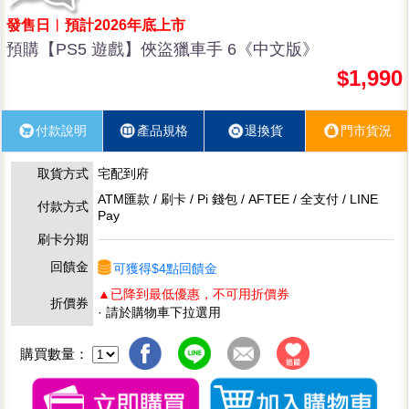
發售日︱預計2026年底上市
預購【PS5 遊戲】俠盜獵車手 6《中文版》
$1,990
付款說明
產品規格
退換貨
門市貨況
取貨方式
宅配到府
ATM匯款 / 刷卡 / Pi 錢包 / AFTEE / 全支付 / LINE
付款方式
Pay
刷卡分期
回饋金
可獲得$4點回饋金
▲已降到最低優惠，不可用折價券
折價券
· 請於購物車下拉選用
購買數量：