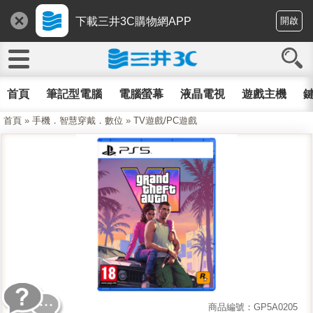
下載三井3C購物網APP
開啟
首頁
筆記型電腦
電腦螢幕
液晶電視
遊戲主機
鍵
首頁
»
手機．智慧穿戴．數位
»
TV遊戲/PC遊戲
商品編號：GP5A0205