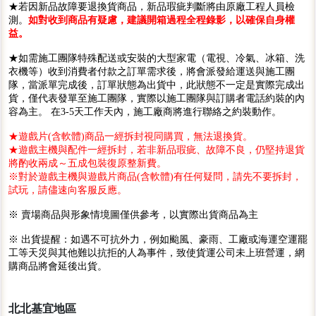
★若因新品故障要退換貨商品，新品瑕疵判斷將由原廠工程人員檢
測。
如對收到商品有疑慮，建議開箱過程全程錄影，以確保自身權
益。
★如需施工團隊特殊配送或安裝的大型家電（電視、冷氣、冰箱、洗
衣機等）收到消費者付款之訂單需求後，將會派發給運送與施工團
隊，當派單完成後，訂單狀態為出貨中，此狀態不一定是實際完成出
貨，僅代表發單至施工團隊，實際以施工團隊與訂購者電話約裝的內
容為主。 在3-5天工作天內，施工廠商將進行聯絡之約裝動作。
★遊戲片(含軟體)商品一經拆封視同購買，無法退換貨。
★遊戲主機與配件一經拆封，若非新品瑕疵、故障不良，仍堅持退貨
將酌收兩成～五成包裝復原整新費。
※對於遊戲主機與遊戲片商品(含軟體)有任何疑問，請先不要拆封，
試玩，請儘速向客服反應。
※ 賣場商品與形象情境圖僅供參考，以實際出貨商品為主
※ 出貨提醒：如遇不可抗外力，例如颱風、豪雨、工廠或海運空運罷
工等天災與其他難以抗拒的人為事件，致使貨運公司未上班營運，網
購商品將會延後出貨。
北北基宜地區