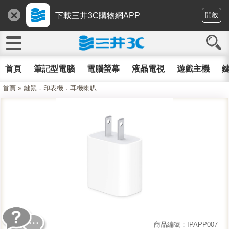
下載三井3C購物網APP
開啟
首頁
筆記型電腦
電腦螢幕
液晶電視
遊戲主機
鍵
首頁
»
鍵鼠．印表機．耳機喇叭
商品編號：IPAPP007