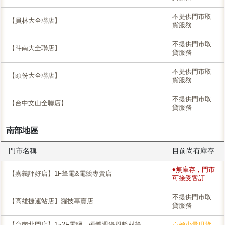
不提供門市取
【員林大全聯店】
貨服務
不提供門市取
【斗南大全聯店】
貨服務
不提供門市取
【頭份大全聯店】
貨服務
不提供門市取
【台中文山全聯店】
貨服務
南部地區
門市名稱
目前尚有庫存
♦無庫存，門市
【嘉義評好店】1F筆電&電競專賣店
可接受客訂
不提供門市取
【高雄捷運站店】羅技專賣店
貨服務
【台南北門店】1~2F電腦、硬體週邊與耗材等
☆極少量現貨