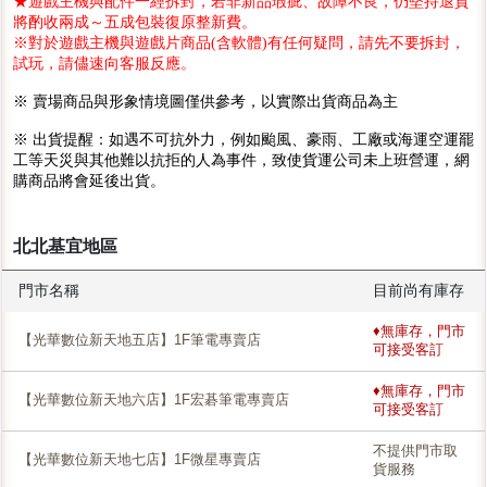
★遊戲主機與配件一經拆封，若非新品瑕疵、故障不良，仍堅持退貨
將酌收兩成～五成包裝復原整新費。
※對於遊戲主機與遊戲片商品(含軟體)有任何疑問，請先不要拆封，
試玩，請儘速向客服反應。
※ 賣場商品與形象情境圖僅供參考，以實際出貨商品為主
※ 出貨提醒：如遇不可抗外力，例如颱風、豪雨、工廠或海運空運罷
工等天災與其他難以抗拒的人為事件，致使貨運公司未上班營運，網
購商品將會延後出貨。
北北基宜地區
門市名稱
目前尚有庫存
♦無庫存，門市
【光華數位新天地五店】1F筆電專賣店
可接受客訂
♦無庫存，門市
【光華數位新天地六店】1F宏碁筆電專賣店
可接受客訂
不提供門市取
【光華數位新天地七店】1F微星專賣店
貨服務