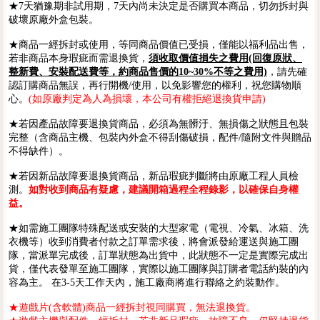
★7天猶豫期非試用期，7天內尚未決定是否購買本商品，切勿拆封與
破壞原廠外盒包裝。
★商品一經拆封或使用，等同商品價值已受損，僅能以福利品出售，
若非商品本身瑕疵而需退換貨，
須收取價值損失之費用(回復原狀、
整新費、安裝配送費等，約商品售價的10~30%不等之費用)
，請先確
認訂購商品無誤，再行開機/使用，以免影響您的權利，祝您購物順
心。
(如原廠判定為人為損壞，本公司有權拒絕退換貨申請)
★若因產品故障要退換貨商品，必須為無髒汙、無損傷之狀態且包裝
完整（含商品主機、包裝內外盒不得刮傷破損，配件/隨附文件與贈品
不得缺件）。
★若因新品故障要退換貨商品，新品瑕疵判斷將由原廠工程人員檢
測。
如對收到商品有疑慮，建議開箱過程全程錄影，以確保自身權
益。
★如需施工團隊特殊配送或安裝的大型家電（電視、冷氣、冰箱、洗
衣機等）收到消費者付款之訂單需求後，將會派發給運送與施工團
隊，當派單完成後，訂單狀態為出貨中，此狀態不一定是實際完成出
貨，僅代表發單至施工團隊，實際以施工團隊與訂購者電話約裝的內
容為主。 在3-5天工作天內，施工廠商將進行聯絡之約裝動作。
★遊戲片(含軟體)商品一經拆封視同購買，無法退換貨。