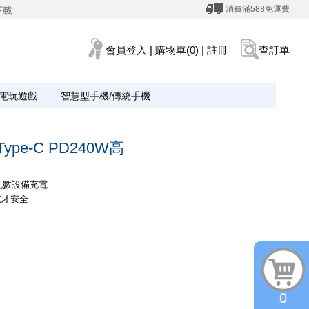
消費滿588免運費
下載
會員登入
|
購物車(0)
|
註冊
查訂單
電玩遊戲
智慧型手機/傳統手機
Type-C PD240W高
，高瓦數設備充電
充才安全
0