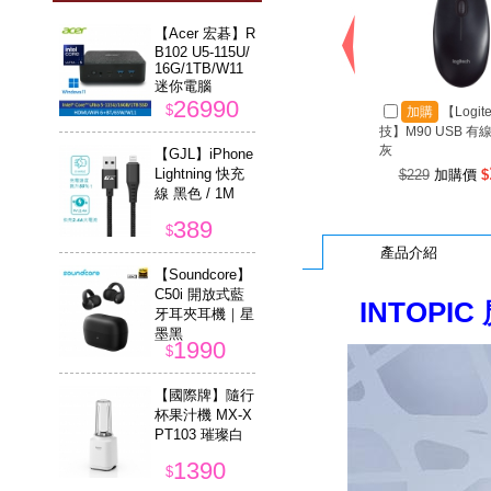
【Acer 宏碁】R
B102 U5-115U/
16G/1TB/W11
迷你電腦
26990
$
加購
【Logit
技】M90 USB 有
灰
【GJL】iPhone
Lightning 快充
$229
加購價
$
線 黑色 / 1M
389
$
產品介紹
【Soundcore】
C50i 開放式藍
INTOPI
牙耳夾耳機｜星
墨黑
1990
$
【國際牌】隨行
杯果汁機 MX-X
PT103 璀璨白
1390
$