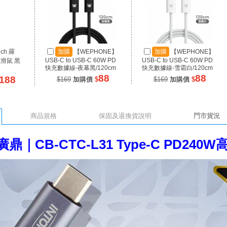
ech 羅
加購
【WEPHONE】
加購
【WEPHONE】
USB-C to USB-C 60W PD
USB-C to USB-C 60W PD
線滑鼠 黑
快充數據線-夜幕黑/120cm
快充數據線-雪霜白/120cm
88
88
188
$169
加購價
$
$169
加購價
$
商品規格
保固及退換貨說明
門市貨況
C 廣鼎｜CB-CTC-L31 Type-C PD2