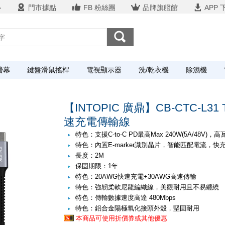
心
門市據點
FB 粉絲團
品牌旗艦館
APP 
螢幕
鍵盤滑鼠搖桿
電視顯示器
洗/乾衣機
除濕機
【INTOPIC 廣鼎】CB-CTC-L31 
速充電傳輸線
特色：支援C-to-C PD最高Max 240W(5A/48V)
特色：內置E-marker識別晶片，智能匹配電流，快
長度：2M
保固期限：1年
特色：20AWG快速充電+30AWG高速傳輸
特色：強韌柔軟尼龍編織線，美觀耐用且不易纏繞
特色：傳輸數據速度高達 480Mbps
特色：鋁合金陽極氧化接頭外殼，堅固耐用
本商品可使用折價券或其他優惠