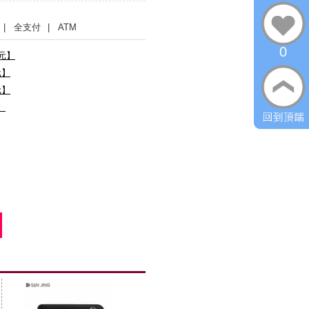
| 全支付
| ATM
0
0元】
元】
元】
】