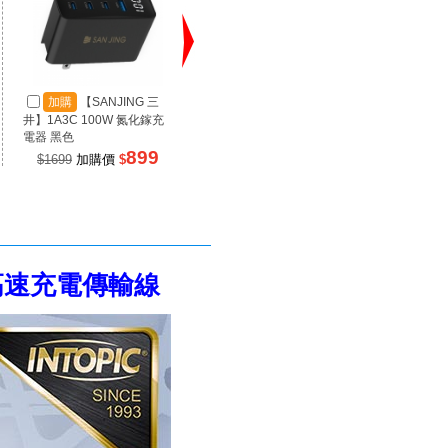
加購
【SANJING 三
加購
【SANJING 三
加
井】1A3C 100W 氮化鎵充
井】1A2C 67W 氮化鎵充電
井】RP
電器 黑色
器 黑色
源 100
899
499
$1699
加購價
$
$990
加購價
$
$99
40W高速充電傳輸線