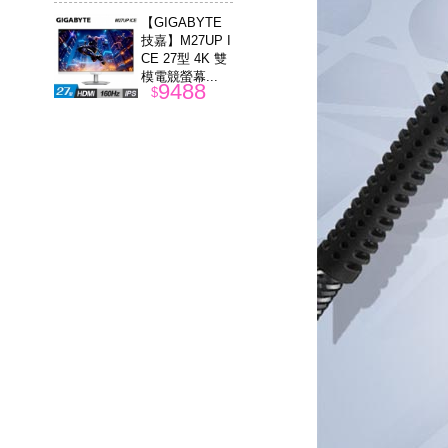
【GIGABYTE
技嘉】M27UP I
CE 27型 4K 雙
模電競螢幕...
9488
$