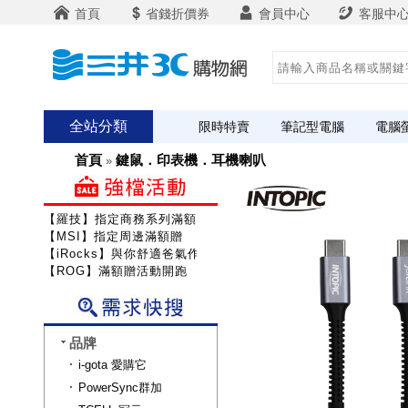
首頁
省錢折價券
會員中心
客服中
全站分類
限時特賣
筆記型電腦
電腦
首頁
鍵鼠．印表機．耳機喇叭
»
【羅技】指定商務系列滿額送咖啡
【MSI】指定周邊滿額贈
【iRocks】與你舒適爸氣作戰!
【ROG】滿額贈活動開跑
品牌
i-gota 愛購它
PowerSync群加