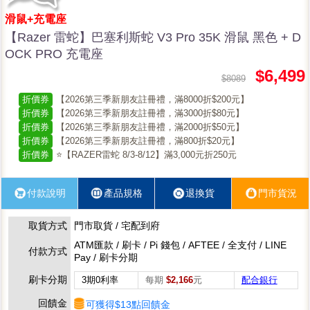
滑鼠+充電座
【Razer 雷蛇】巴塞利斯蛇 V3 Pro 35K 滑鼠 黑色 + D
OCK PRO 充電座
$6,499
$8089
折價券
【2026第三季新朋友註冊禮，滿8000折$200元】
折價券
【2026第三季新朋友註冊禮，滿3000折$80元】
折價券
【2026第三季新朋友註冊禮，滿2000折$50元】
折價券
【2026第三季新朋友註冊禮，滿800折$20元】
折價券
⭐【RAZER雷蛇 8/3-8/12】滿3,000元折250元
付款說明
產品規格
退換貨
門市貨況
取貨方式
門市取貨 / 宅配到府
ATM匯款 / 刷卡 / Pi 錢包 / AFTEE / 全支付 / LINE
付款方式
Pay / 刷卡分期
刷卡分期
3期0利率
每期
$2,166
元
配合銀行
回饋金
可獲得$13點回饋金