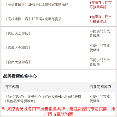
♦無庫存，門市
【高雄建國店】1F複合店&附設家電體驗館
可接受客訂
♦無庫存，門市
【高雄建國二店】1F筆電&桌機專賣店
可接受客訂
不提供門市取
【鳳山大全聯店】
貨服務
不提供門市取
【嘉義大全聯店】
貨服務
不提供門市取
【台南大全聯店】
貨服務
品牌授權維修中心
門市名稱
目前尚有庫存
【新竹NOVA】服務中心（宏碁授權+Brother印表機
不提供門市取
+其他品牌電腦維修）
貨服務
※ 實際貨況以各門市展售數量為準，建議親臨門市購買前，撥
打門市電話詢問