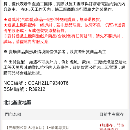
貨，僅代表發單至施工團隊，實際以施工團隊與訂購者電話約裝的內
容為主。 在3-5天工作天內，施工廠商將進行聯絡之約裝動作。
★遊戲片(含軟體)商品一經拆封視同購買，無法退換貨。
★遊戲主機與配件一經拆封，若非新品瑕疵、故障不良，仍堅持退貨
將酌收兩成～五成包裝復原整新費。
※對於遊戲主機與遊戲片商品(含軟體)有任何疑問，請先不要拆封，
試玩，請儘速向客服反應。
※ 賣場商品與形象情境圖僅供參考，以實際出貨商品為主
※ 出貨提醒：如遇不可抗外力，例如颱風、豪雨、工廠或海運空運罷
工等天災與其他難以抗拒的人為事件，致使貨運公司未上班營運，網
購商品將會延後出貨。
NCC編號：CCAH21LP9340T6
BSMI編號：R39212
北北基宜地區
門市名稱
目前尚有庫存
♦無庫存，門市
【光華數位新天地五店】1F筆電專賣店