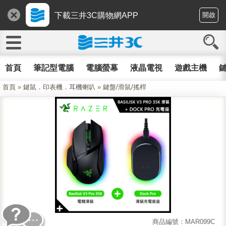
下載三井3C購物網APP
開啟
首頁
筆記型電腦
電腦螢幕
液晶電視
遊戲主機
鍵
首頁
»
鍵鼠．印表機．耳機喇叭
»
鍵盤/滑鼠/搖桿
商品編號：MAR099C