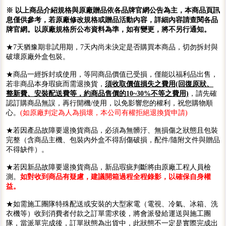
※ 以上商品介紹規格與原廠贈品依各品牌官網公告為主，本商品頁訊
息僅供參考，若原廠修改規格或贈品活動內容，詳細內容請查閱各品
牌官網。以原廠規格所公布資料為準，如有變更，將不另行通知。
★7天猶豫期非試用期，7天內尚未決定是否購買本商品，切勿拆封與
破壞原廠外盒包裝。
★商品一經拆封或使用，等同商品價值已受損，僅能以福利品出售，
若非商品本身瑕疵而需退換貨，
須收取價值損失之費用(回復原狀、
整新費、安裝配送費等，約商品售價的10~30%不等之費用)
，請先確
認訂購商品無誤，再行開機/使用，以免影響您的權利，祝您購物順
心。
(如原廠判定為人為損壞，本公司有權拒絕退換貨申請)
★若因產品故障要退換貨商品，必須為無髒汙、無損傷之狀態且包裝
完整（含商品主機、包裝內外盒不得刮傷破損，配件/隨附文件與贈品
不得缺件）。
★若因新品故障要退換貨商品，新品瑕疵判斷將由原廠工程人員檢
測。
如對收到商品有疑慮，建議開箱過程全程錄影，以確保自身權
益。
★如需施工團隊特殊配送或安裝的大型家電（電視、冷氣、冰箱、洗
衣機等）收到消費者付款之訂單需求後，將會派發給運送與施工團
隊，當派單完成後，訂單狀態為出貨中，此狀態不一定是實際完成出