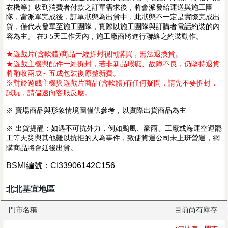
衣機等）收到消費者付款之訂單需求後，將會派發給運送與施工團
隊，當派單完成後，訂單狀態為出貨中，此狀態不一定是實際完成出
貨，僅代表發單至施工團隊，實際以施工團隊與訂購者電話約裝的內
容為主。 在3-5天工作天內，施工廠商將進行聯絡之約裝動作。
★遊戲片(含軟體)商品一經拆封視同購買，無法退換貨。
★遊戲主機與配件一經拆封，若非新品瑕疵、故障不良，仍堅持退貨
將酌收兩成～五成包裝復原整新費。
※對於遊戲主機與遊戲片商品(含軟體)有任何疑問，請先不要拆封，
試玩，請儘速向客服反應。
※ 賣場商品與形象情境圖僅供參考，以實際出貨商品為主
※ 出貨提醒：如遇不可抗外力，例如颱風、豪雨、工廠或海運空運罷
工等天災與其他難以抗拒的人為事件，致使貨運公司未上班營運，網
購商品將會延後出貨。
BSMI編號：CI33906142C156
北北基宜地區
門市名稱
目前尚有庫存