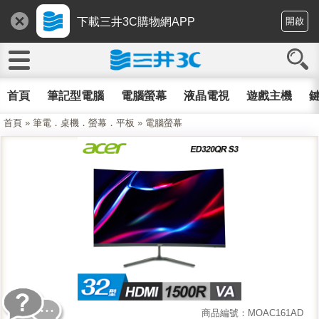
下載三井3C購物網APP
開啟
首頁
筆記型電腦
電腦螢幕
液晶電視
遊戲主機
鍵
首頁
»
筆電．桌機．螢幕．平板
»
電腦螢幕
商品編號：MOAC161AD