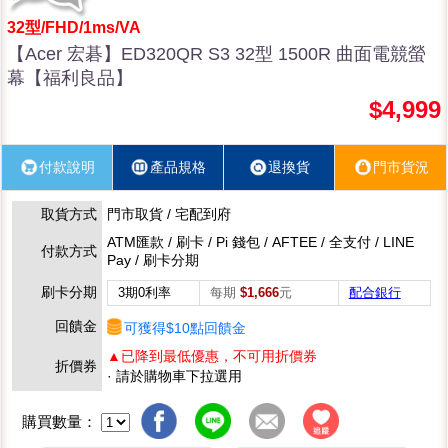
32型/FHD/1ms/VA
【Acer 宏碁】ED320QR S3 32型 1500R 曲面電競螢
幕【福利良品】
$4,999
付款說明
產品規格
退換貨
門市貨況
取貨方式
門市取貨 / 宅配到府
ATM匯款 / 刷卡 / Pi 錢包 / AFTEE / 全支付 / LINE
付款方式
Pay / 刷卡分期
刷卡分期
3期0利率
每期
$1,666
元
配合銀行
回饋金
可獲得$10點回饋金
▲已降到最低優惠，不可用折價券
折價券
· 請於購物車下拉選用
購買數量：