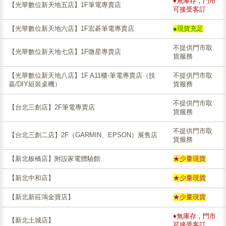
♦無庫存，門市
【光華數位新天地五店】1F筆電專賣店
可接受客訂
【光華數位新天地六店】1F宏碁筆電專賣店
●現貨充足
不提供門市取
【光華數位新天地七店】1F微星專賣店
貨服務
【光華數位新天地八店】1F A11櫃-筆電專賣店（技
不提供門市取
嘉/DIY組裝桌機）
貨服務
不提供門市取
【台北三創店】2F筆電專賣店
貨服務
不提供門市取
【台北三創二店】2F（GARMIN、EPSON）展售店
貨服務
【新北板橋店】附設家電體驗館
★少量現貨
【新北中和店】
★少量現貨
【新北新莊鴻金寶店】
★少量現貨
♦無庫存，門市
【新北土城店】
可接受客訂