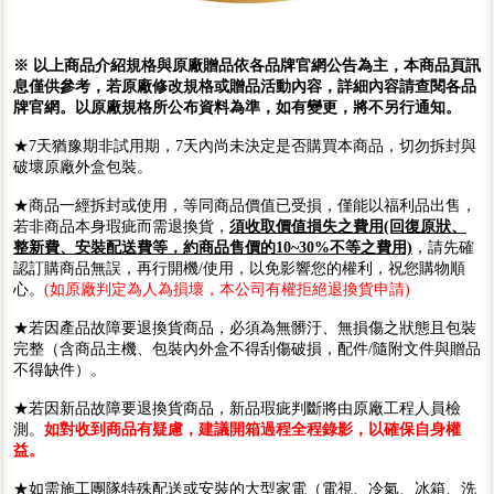
※ 以上商品介紹規格與原廠贈品依各品牌官網公告為主，本商品頁訊
息僅供參考，若原廠修改規格或贈品活動內容，詳細內容請查閱各品
牌官網。以原廠規格所公布資料為準，如有變更，將不另行通知。
★7天猶豫期非試用期，7天內尚未決定是否購買本商品，切勿拆封與
破壞原廠外盒包裝。
★商品一經拆封或使用，等同商品價值已受損，僅能以福利品出售，
若非商品本身瑕疵而需退換貨，
須收取價值損失之費用(回復原狀、
整新費、安裝配送費等，約商品售價的10~30%不等之費用)
，請先確
認訂購商品無誤，再行開機/使用，以免影響您的權利，祝您購物順
心。
(如原廠判定為人為損壞，本公司有權拒絕退換貨申請)
★若因產品故障要退換貨商品，必須為無髒汙、無損傷之狀態且包裝
完整（含商品主機、包裝內外盒不得刮傷破損，配件/隨附文件與贈品
不得缺件）。
★若因新品故障要退換貨商品，新品瑕疵判斷將由原廠工程人員檢
測。
如對收到商品有疑慮，建議開箱過程全程錄影，以確保自身權
益。
★如需施工團隊特殊配送或安裝的大型家電（電視、冷氣、冰箱、洗