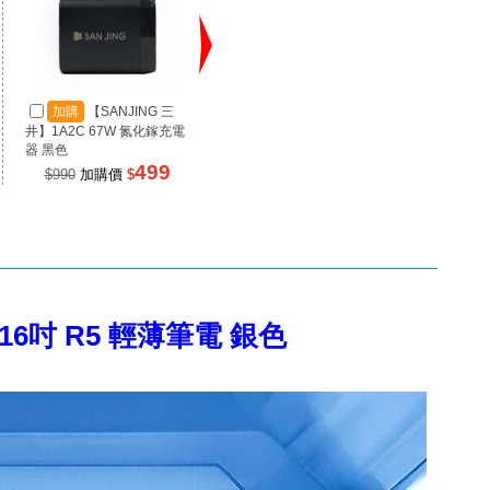
加購
【SANJING 三
加購
【WEPHONE】
加
USB-C to USB-C 60W PD
井】1A2C 67W 氮化鎵充電
LAA2-
快充數據線-夜幕黑/120cm
器 黑色
延長線夾
88
499
$169
加購價
$
$990
加購價
$
$46
N9 16吋 R5 輕薄筆電 銀色