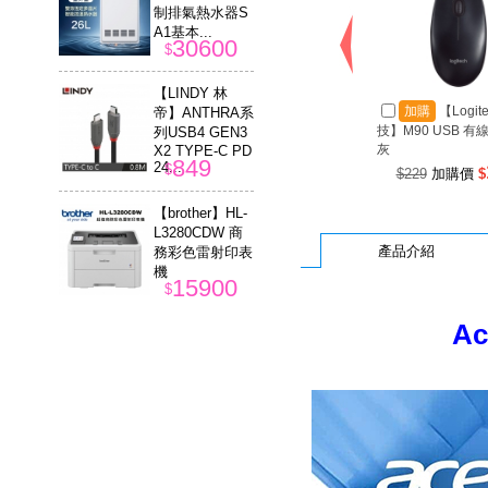
制排氣熱水器S
A1基本...
30600
$
【LINDY 林
加購
【Logit
帝】ANTHRA系
技】M90 USB 有
列USB4 GEN3
灰
X2 TYPE-C PD
849
24...
$
$229
加購價
$
【brother】HL-
L3280CDW 商
產品介紹
務彩色雷射印表
機
15900
$
Ac
【Mavoly 松
聖】ID-COOLIN
G SE-802 雙導
管散熱器
388
$