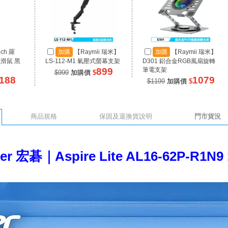
ech 羅
加購
【Raymii 瑞米】
加購
【Raymii 瑞米】
線滑鼠 黑
LS-112-M1 氣壓式螢幕支架
D301 鋁合金RGB風扇旋轉
899
筆電支架
$999
加購價
$
188
1079
$1199
加購價
$
商品規格
保固及退換貨說明
門市貨況
er 宏碁｜Aspire Lite AL16-62P-R1