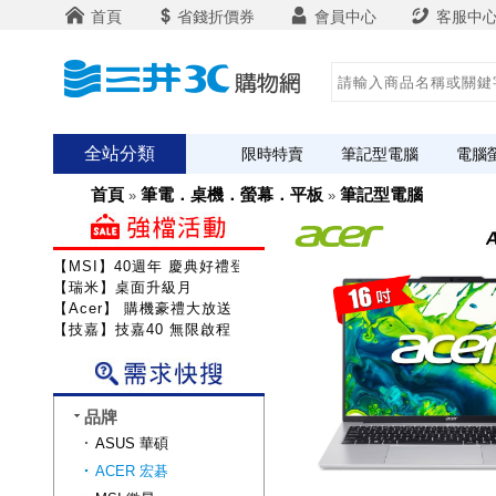
首頁
省錢折價券
會員中心
客服中
全站分類
限時特賣
筆記型電腦
電腦
首頁
筆電．桌機．螢幕．平板
筆記型電腦
»
»
【MSI】40週年 慶典好禮登錄送
【瑞米】桌面升級月
【Acer】 購機豪禮大放送
【技嘉】技嘉40 無限啟程
品牌
ASUS 華碩
ACER 宏碁