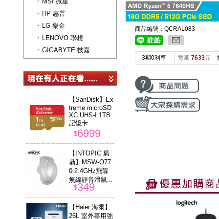
MSI 微星
HP 惠普
LG 樂金
商品編號：QCRAL083
LENOVO 聯想
GIGABYTE 技嘉
3期0利率
每期
7633
元
【SanDisk】Ex
treme microSD
XC UHS-I 1TB
記憶卡
6999
$
【INTOPIC 廣
鼎】MSW-Q77
0 2.4GHz飛碟
無線靜音滑鼠...
349
$
【Haier 海爾】
26L 室外專用強