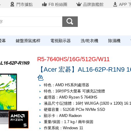
心
門市據點
FB 粉絲團
品牌旗艦館
APP 
螢幕
鍵盤滑鼠搖桿
電視顯示器
洗/乾衣機
除濕機
R5-7640HS/16G/512G/W11
【Acer 宏碁】AL16-62P-R1N9
色
特色：AMD HS系列處理器
特色：16吋IPS大螢幕 可擴充記憶體
處理器：AMD Ryzen 5 7640HS
液晶尺寸/記憶體：16吋 WUXGA (1920 x 1200) 16:10 
硬碟容量：512GB PCIe NVMe SSD
顯示卡：AMD Radeon
重量/保固：1.7 kg / 兩年保固
作業系統：Windows 11