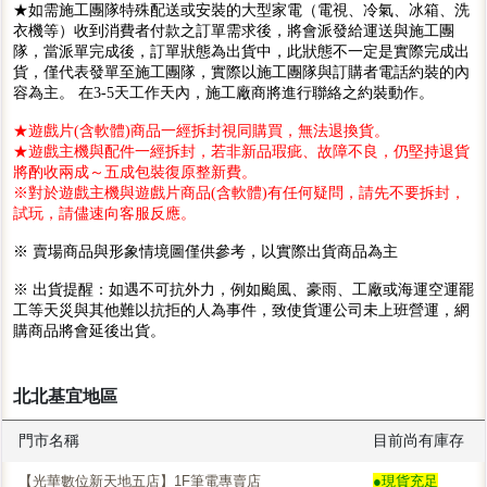
★如需施工團隊特殊配送或安裝的大型家電（電視、冷氣、冰箱、洗
衣機等）收到消費者付款之訂單需求後，將會派發給運送與施工團
隊，當派單完成後，訂單狀態為出貨中，此狀態不一定是實際完成出
貨，僅代表發單至施工團隊，實際以施工團隊與訂購者電話約裝的內
容為主。 在3-5天工作天內，施工廠商將進行聯絡之約裝動作。
★遊戲片(含軟體)商品一經拆封視同購買，無法退換貨。
★遊戲主機與配件一經拆封，若非新品瑕疵、故障不良，仍堅持退貨
將酌收兩成～五成包裝復原整新費。
※對於遊戲主機與遊戲片商品(含軟體)有任何疑問，請先不要拆封，
試玩，請儘速向客服反應。
※ 賣場商品與形象情境圖僅供參考，以實際出貨商品為主
※ 出貨提醒：如遇不可抗外力，例如颱風、豪雨、工廠或海運空運罷
工等天災與其他難以抗拒的人為事件，致使貨運公司未上班營運，網
購商品將會延後出貨。
北北基宜地區
門市名稱
目前尚有庫存
【光華數位新天地五店】1F筆電專賣店
●現貨充足