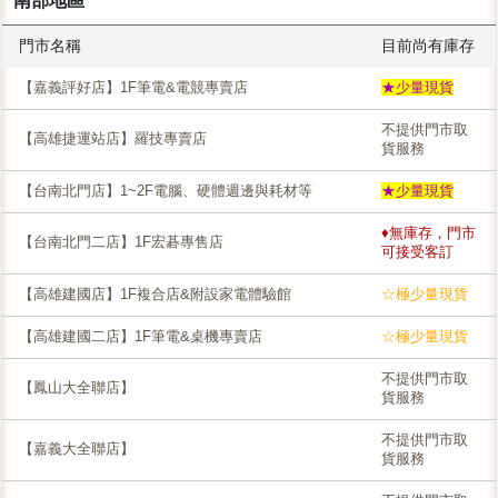
南部地區
門市名稱
目前尚有庫存
【嘉義評好店】1F筆電&電競專賣店
★少量現貨
不提供門市取
【高雄捷運站店】羅技專賣店
貨服務
【台南北門店】1~2F電腦、硬體週邊與耗材等
★少量現貨
♦無庫存，門市
【台南北門二店】1F宏碁專售店
可接受客訂
【高雄建國店】1F複合店&附設家電體驗館
☆極少量現貨
【高雄建國二店】1F筆電&桌機專賣店
☆極少量現貨
不提供門市取
【鳳山大全聯店】
貨服務
不提供門市取
【嘉義大全聯店】
貨服務