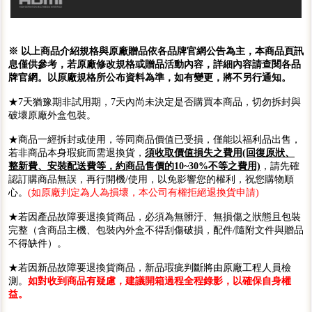
※ 以上商品介紹規格與原廠贈品依各品牌官網公告為主，本商品頁訊
息僅供參考，若原廠修改規格或贈品活動內容，詳細內容請查閱各品
牌官網。以原廠規格所公布資料為準，如有變更，將不另行通知。
★7天猶豫期非試用期，7天內尚未決定是否購買本商品，切勿拆封與
破壞原廠外盒包裝。
★商品一經拆封或使用，等同商品價值已受損，僅能以福利品出售，
若非商品本身瑕疵而需退換貨，
須收取價值損失之費用(回復原狀、
整新費、安裝配送費等，約商品售價的10~30%不等之費用)
，請先確
認訂購商品無誤，再行開機/使用，以免影響您的權利，祝您購物順
心。
(如原廠判定為人為損壞，本公司有權拒絕退換貨申請)
★若因產品故障要退換貨商品，必須為無髒汙、無損傷之狀態且包裝
完整（含商品主機、包裝內外盒不得刮傷破損，配件/隨附文件與贈品
不得缺件）。
★若因新品故障要退換貨商品，新品瑕疵判斷將由原廠工程人員檢
測。
如對收到商品有疑慮，建議開箱過程全程錄影，以確保自身權
益。