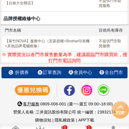
不提供門市取
【台南大全聯店】
貨服務
品牌授權維修中心
門市名稱
目前尚有庫存
【新竹NOVA】服務中心（宏碁授權+Brother印表機
不提供門市取
+其他品牌電腦維修）
貨服務
※ 實際貨況以各門市展售數量為準，建議親臨門市購買前，撥
打門市電話詢問
折價券
訂單查詢
會員中心
全台門市
客戶服務
:0809-008-001 (週一~週五 09:00~18:00)
營業人名稱: 三井資訊股份有限公司 統一編號：23832174
購物須知
|
隱私權政策
|
APP下載
智慧 生活 好鄰居 嚴選優質3C家電
0
0