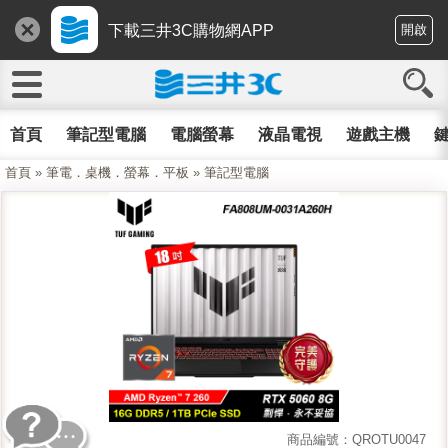
下載三井3C購物網APP
開啟
首頁
筆記型電腦
電腦螢幕
液晶電視
遊戲主機
鍵
首頁
»
筆電．桌機．螢幕．平板
»
筆記型電腦
商品編號：QROTU0047