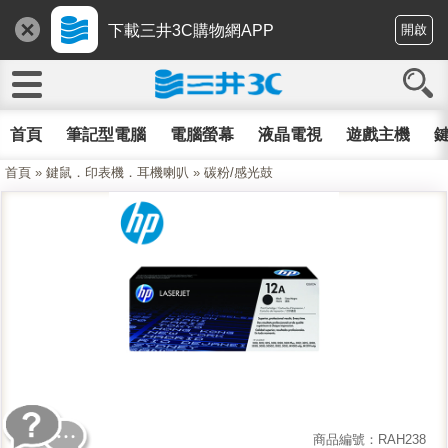
下載三井3C購物網APP
開啟
首頁
筆記型電腦
電腦螢幕
液晶電視
遊戲主機
鍵
首頁
»
鍵鼠．印表機．耳機喇叭
»
碳粉/感光鼓
商品編號：RAH238