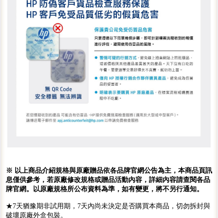
※ 以上商品介紹規格與原廠贈品依各品牌官網公告為主，本商品頁訊
息僅供參考，若原廠修改規格或贈品活動內容，詳細內容請查閱各品
牌官網。以原廠規格所公布資料為準，如有變更，將不另行通知。
★7天猶豫期非試用期，7天內尚未決定是否購買本商品，切勿拆封與
破壞原廠外盒包裝。