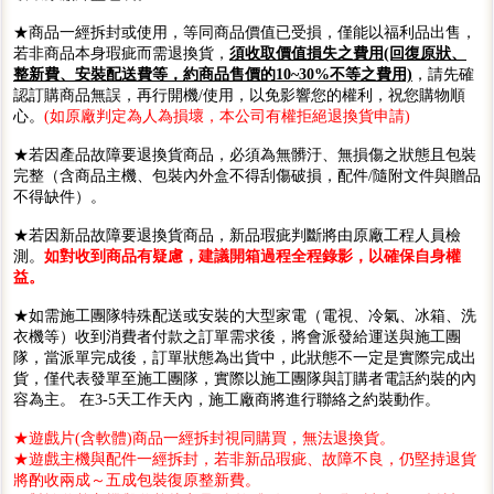
★商品一經拆封或使用，等同商品價值已受損，僅能以福利品出售，
若非商品本身瑕疵而需退換貨，
須收取價值損失之費用(回復原狀、
整新費、安裝配送費等，約商品售價的10~30%不等之費用)
，請先確
認訂購商品無誤，再行開機/使用，以免影響您的權利，祝您購物順
心。
(如原廠判定為人為損壞，本公司有權拒絕退換貨申請)
★若因產品故障要退換貨商品，必須為無髒汙、無損傷之狀態且包裝
完整（含商品主機、包裝內外盒不得刮傷破損，配件/隨附文件與贈品
不得缺件）。
★若因新品故障要退換貨商品，新品瑕疵判斷將由原廠工程人員檢
測。
如對收到商品有疑慮，建議開箱過程全程錄影，以確保自身權
益。
★如需施工團隊特殊配送或安裝的大型家電（電視、冷氣、冰箱、洗
衣機等）收到消費者付款之訂單需求後，將會派發給運送與施工團
隊，當派單完成後，訂單狀態為出貨中，此狀態不一定是實際完成出
貨，僅代表發單至施工團隊，實際以施工團隊與訂購者電話約裝的內
容為主。 在3-5天工作天內，施工廠商將進行聯絡之約裝動作。
★遊戲片(含軟體)商品一經拆封視同購買，無法退換貨。
★遊戲主機與配件一經拆封，若非新品瑕疵、故障不良，仍堅持退貨
將酌收兩成～五成包裝復原整新費。