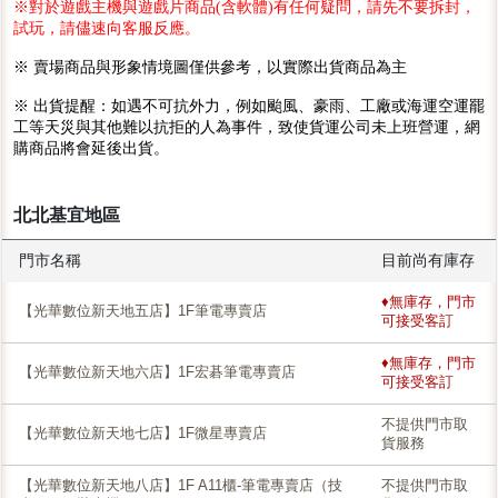
※對於遊戲主機與遊戲片商品(含軟體)有任何疑問，請先不要拆封，
試玩，請儘速向客服反應。
※ 賣場商品與形象情境圖僅供參考，以實際出貨商品為主
※ 出貨提醒：如遇不可抗外力，例如颱風、豪雨、工廠或海運空運罷
工等天災與其他難以抗拒的人為事件，致使貨運公司未上班營運，網
購商品將會延後出貨。
北北基宜地區
門市名稱
目前尚有庫存
♦無庫存，門市
【光華數位新天地五店】1F筆電專賣店
可接受客訂
♦無庫存，門市
【光華數位新天地六店】1F宏碁筆電專賣店
可接受客訂
不提供門市取
【光華數位新天地七店】1F微星專賣店
貨服務
【光華數位新天地八店】1F A11櫃-筆電專賣店（技
不提供門市取