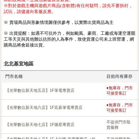
※對於遊戲主機與遊戲片商品(含軟體)有任何疑問，請先不要拆封，
試玩，請儘速向客服反應。
※ 賣場商品與形象情境圖僅供參考，以實際出貨商品為主
※ 出貨提醒：如遇不可抗外力，例如颱風、豪雨、工廠或海運空運罷
工等天災與其他難以抗拒的人為事件，致使貨運公司未上班營運，網
購商品將會延後出貨。
北北基宜地區
門市名稱
目前尚有庫存
♦無庫存，門市
【光華數位新天地五店】1F筆電專賣店
可接受客訂
♦無庫存，門市
【光華數位新天地六店】1F宏碁筆電專賣店
可接受客訂
不提供門市取
【光華數位新天地七店】1F微星專賣店
貨服務