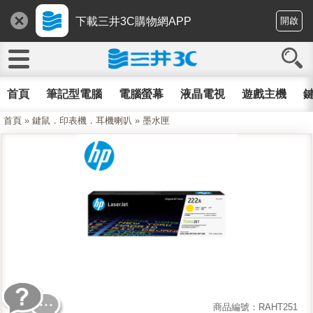
下載三井3C購物網APP
開啟
首頁
筆記型電腦
電腦螢幕
液晶電視
遊戲主機
鍵
首頁
»
鍵鼠．印表機．耳機喇叭
»
墨水匣
商品編號：RAHT251