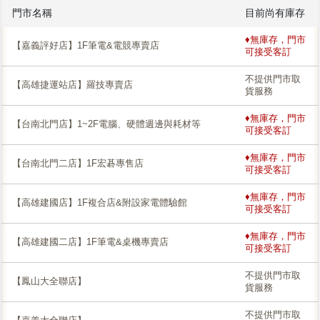
門市名稱
目前尚有庫存
♦無庫存，門市
【嘉義評好店】1F筆電&電競專賣店
可接受客訂
不提供門市取
【高雄捷運站店】羅技專賣店
貨服務
♦無庫存，門市
【台南北門店】1~2F電腦、硬體週邊與耗材等
可接受客訂
♦無庫存，門市
【台南北門二店】1F宏碁專售店
可接受客訂
♦無庫存，門市
【高雄建國店】1F複合店&附設家電體驗館
可接受客訂
♦無庫存，門市
【高雄建國二店】1F筆電&桌機專賣店
可接受客訂
不提供門市取
【鳳山大全聯店】
貨服務
不提供門市取