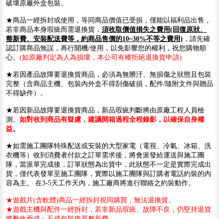
破壞原廠外盒包裝。
★商品一經拆封或使用，等同商品價值已受損，僅能以福利品出售，
若非商品本身瑕疵而需退換貨，
須收取價值損失之費用(回復原狀、
整新費、安裝配送費等，約商品售價的10~30%不等之費用)
，請先確
認訂購商品無誤，再行開機/使用，以免影響您的權利，祝您購物順
心。
(如原廠判定為人為損壞，本公司有權拒絕退換貨申請)
★若因產品故障要退換貨商品，必須為無髒汙、無損傷之狀態且包裝
完整（含商品主機、包裝內外盒不得刮傷破損，配件/隨附文件與贈品
不得缺件）。
★若因新品故障要退換貨商品，新品瑕疵判斷將由原廠工程人員檢
測。
如對收到商品有疑慮，建議開箱過程全程錄影，以確保自身權
益。
★如需施工團隊特殊配送或安裝的大型家電（電視、冷氣、冰箱、洗
衣機等）收到消費者付款之訂單需求後，將會派發給運送與施工團
隊，當派單完成後，訂單狀態為出貨中，此狀態不一定是實際完成出
貨，僅代表發單至施工團隊，實際以施工團隊與訂購者電話約裝的內
容為主。 在3-5天工作天內，施工廠商將進行聯絡之約裝動作。
★遊戲片(含軟體)商品一經拆封視同購買，無法退換貨。
★遊戲主機與配件一經拆封，若非新品瑕疵、故障不良，仍堅持退貨
將酌收兩成～五成包裝復原整新費。