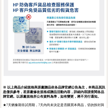
※ 以上商品介紹規格與原廠贈品依各品牌官網公告為主，本商品頁訊
息僅供參考，若原廠修改規格或贈品活動內容，詳細內容請查閱各品
牌官網。以原廠規格所公布資料為準，如有變更，將不另行通知。
★7天猶豫期非試用期，7天內尚未決定是否購買本商品，切勿拆封與