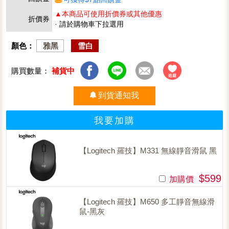
▲本商品可使用折價券或其他優惠
折價券
· 請於購物車下拉選用
顏色：
雅黑
雪白
購買數量：
補貨中
到貨通知我
我要加購
【Logitech 羅技】M331 無線靜音滑鼠 黑
$599
加購價
【Logitech 羅技】M650 多工靜音無線滑
鼠-黑灰