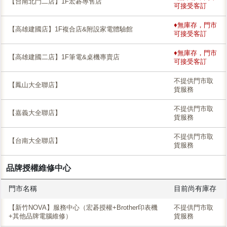
【台南北門二店】1F宏碁專售店
可接受客訂
♦無庫存，門市
【高雄建國店】1F複合店&附設家電體驗館
可接受客訂
♦無庫存，門市
【高雄建國二店】1F筆電&桌機專賣店
可接受客訂
不提供門市取
【鳳山大全聯店】
貨服務
不提供門市取
【嘉義大全聯店】
貨服務
不提供門市取
【台南大全聯店】
貨服務
品牌授權維修中心
門市名稱
目前尚有庫存
【新竹NOVA】服務中心（宏碁授權+Brother印表機
不提供門市取
+其他品牌電腦維修）
貨服務