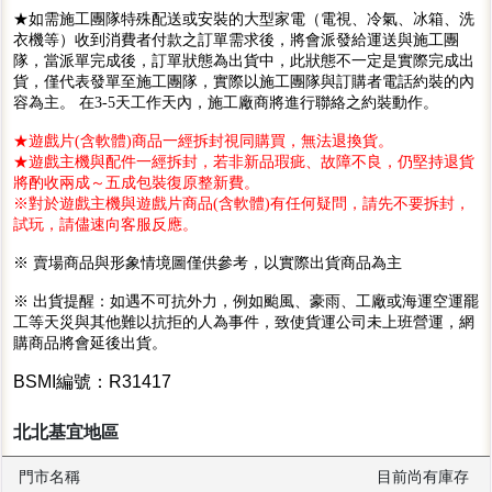
★如需施工團隊特殊配送或安裝的大型家電（電視、冷氣、冰箱、洗
衣機等）收到消費者付款之訂單需求後，將會派發給運送與施工團
隊，當派單完成後，訂單狀態為出貨中，此狀態不一定是實際完成出
貨，僅代表發單至施工團隊，實際以施工團隊與訂購者電話約裝的內
容為主。 在3-5天工作天內，施工廠商將進行聯絡之約裝動作。
★遊戲片(含軟體)商品一經拆封視同購買，無法退換貨。
★遊戲主機與配件一經拆封，若非新品瑕疵、故障不良，仍堅持退貨
將酌收兩成～五成包裝復原整新費。
※對於遊戲主機與遊戲片商品(含軟體)有任何疑問，請先不要拆封，
試玩，請儘速向客服反應。
※ 賣場商品與形象情境圖僅供參考，以實際出貨商品為主
※ 出貨提醒：如遇不可抗外力，例如颱風、豪雨、工廠或海運空運罷
工等天災與其他難以抗拒的人為事件，致使貨運公司未上班營運，網
購商品將會延後出貨。
BSMI編號：R31417
北北基宜地區
門市名稱
目前尚有庫存