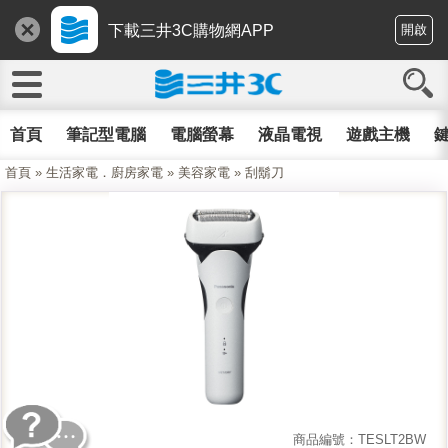
下載三井3C購物網APP
開啟
首頁
筆記型電腦
電腦螢幕
液晶電視
遊戲主機
鍵
首頁
»
生活家電．廚房家電
»
美容家電
»
刮鬍刀
商品編號：TESLT2BW