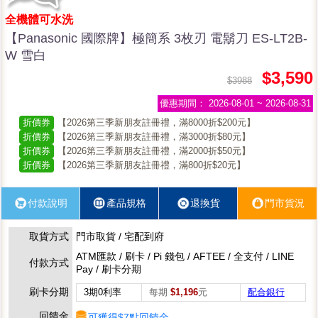
全機體可水洗
【Panasonic 國際牌】極簡系 3枚刃 電鬍刀 ES-LT2B-
W 雪白
$3,590
$3988
優惠期間：
2026-08-01 ~ 2026-08-31
折價券
【2026第三季新朋友註冊禮，滿8000折$200元】
折價券
【2026第三季新朋友註冊禮，滿3000折$80元】
折價券
【2026第三季新朋友註冊禮，滿2000折$50元】
折價券
【2026第三季新朋友註冊禮，滿800折$20元】
付款說明
產品規格
退換貨
門市貨況
取貨方式
門市取貨 / 宅配到府
ATM匯款 / 刷卡 / Pi 錢包 / AFTEE / 全支付 / LINE
付款方式
Pay / 刷卡分期
刷卡分期
3期0利率
每期
$1,196
元
配合銀行
回饋金
可獲得$7點回饋金