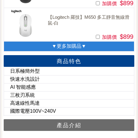
$899
加購價
【Logitech 羅技】M650 多工靜音無線滑
鼠-白
$899
加購價
▼更多加購品▼
商品特色
日系極簡外型
快速水洗設計
AI 智能感應
三枚刃系統
高速線性馬達
國際電壓100V~240V
產品介紹