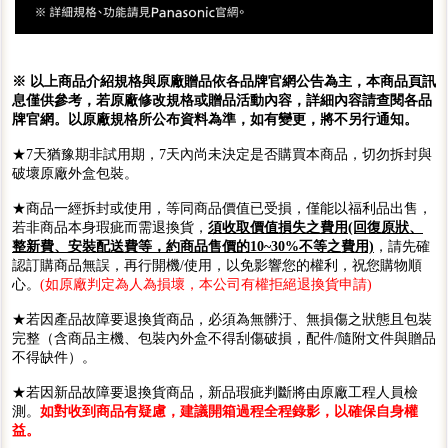
※ 以上商品介紹規格與原廠贈品依各品牌官網公告為主，本商品頁訊
息僅供參考，若原廠修改規格或贈品活動內容，詳細內容請查閱各品
牌官網。以原廠規格所公布資料為準，如有變更，將不另行通知。
★7天猶豫期非試用期，7天內尚未決定是否購買本商品，切勿拆封與
破壞原廠外盒包裝。
★商品一經拆封或使用，等同商品價值已受損，僅能以福利品出售，
若非商品本身瑕疵而需退換貨，
須收取價值損失之費用(回復原狀、
整新費、安裝配送費等，約商品售價的10~30%不等之費用)
，請先確
認訂購商品無誤，再行開機/使用，以免影響您的權利，祝您購物順
心。
(如原廠判定為人為損壞，本公司有權拒絕退換貨申請)
★若因產品故障要退換貨商品，必須為無髒汙、無損傷之狀態且包裝
完整（含商品主機、包裝內外盒不得刮傷破損，配件/隨附文件與贈品
不得缺件）。
★若因新品故障要退換貨商品，新品瑕疵判斷將由原廠工程人員檢
測。
如對收到商品有疑慮，建議開箱過程全程錄影，以確保自身權
益。