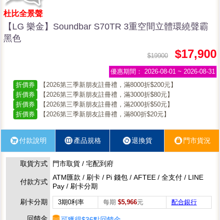
杜比全景聲
【LG 樂金】Soundbar S70TR 3重空間立體環繞聲霸
黑色
$17,900
$19900
優惠期間：
2026-08-01 ~ 2026-08-31
折價券
【2026第三季新朋友註冊禮，滿8000折$200元】
折價券
【2026第三季新朋友註冊禮，滿3000折$80元】
折價券
【2026第三季新朋友註冊禮，滿2000折$50元】
折價券
【2026第三季新朋友註冊禮，滿800折$20元】
付款說明
產品規格
退換貨
門市貨況
取貨方式
門市取貨 / 宅配到府
ATM匯款 / 刷卡 / Pi 錢包 / AFTEE / 全支付 / LINE
付款方式
Pay / 刷卡分期
刷卡分期
3期0利率
每期
$5,966
元
配合銀行
回饋金
可獲得$36點回饋金