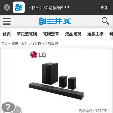
下載三井3C購物網APP
開啟
首頁
筆記型電腦
電腦螢幕
液晶電視
遊戲主機
鍵
首頁
»
電視．影音．投影機
»
音響設備
商品編號：TS70TR