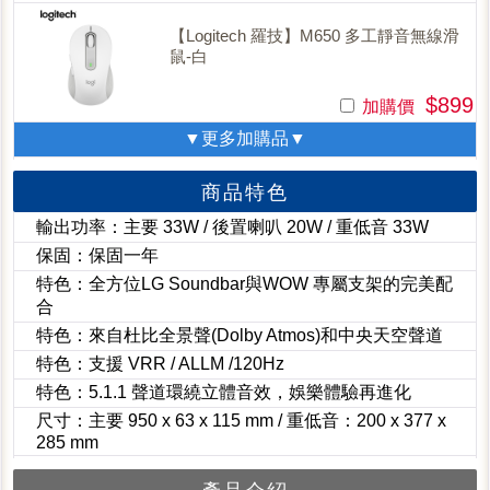
【Logitech 羅技】M650 多工靜音無線滑
鼠-白
$899
加購價
▼更多加購品▼
商品特色
輸出功率：主要 33W / 後置喇叭 20W / 重低音 33W
保固：保固一年
特色：全方位LG Soundbar與WOW 專屬支架的完美配
合
特色：來自杜比全景聲(Dolby Atmos)和中央天空聲道
特色：支援 VRR / ALLM /120Hz
特色：5.1.1 聲道環繞立體音效，娛樂體驗再進化
尺寸：主要 950 x 63 x 115 mm / 重低音：200 x 377 x
285 mm