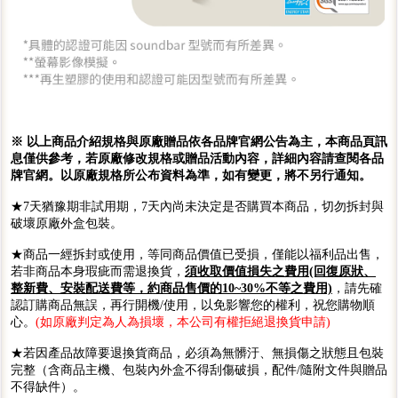
※ 以上商品介紹規格與原廠贈品依各品牌官網公告為主，本商品頁訊
息僅供參考，若原廠修改規格或贈品活動內容，詳細內容請查閱各品
牌官網。以原廠規格所公布資料為準，如有變更，將不另行通知。
★7天猶豫期非試用期，7天內尚未決定是否購買本商品，切勿拆封與
破壞原廠外盒包裝。
★商品一經拆封或使用，等同商品價值已受損，僅能以福利品出售，
若非商品本身瑕疵而需退換貨，
須收取價值損失之費用(回復原狀、
整新費、安裝配送費等，約商品售價的10~30%不等之費用)
，請先確
認訂購商品無誤，再行開機/使用，以免影響您的權利，祝您購物順
心。
(如原廠判定為人為損壞，本公司有權拒絕退換貨申請)
★若因產品故障要退換貨商品，必須為無髒汙、無損傷之狀態且包裝
完整（含商品主機、包裝內外盒不得刮傷破損，配件/隨附文件與贈品
不得缺件）。