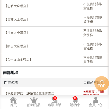
不提供門市取
【忠明大全聯店】
貨服務
不提供門市取
【員林大全聯店】
貨服務
不提供門市取
【斗南大全聯店】
貨服務
不提供門市取
【頭份大全聯店】
貨服務
不提供門市取
【台中文山全聯店】
貨服務
南部地區
門市名稱
目前尚有庫存
♦無庫存，門市
【嘉義評好店】1F筆電&電競專賣店
可接受客訂
0
0
首頁
熱銷商品
追蹤清單
購物車
會員中心
不提供門市取
【高雄捷運站店】羅技專賣店