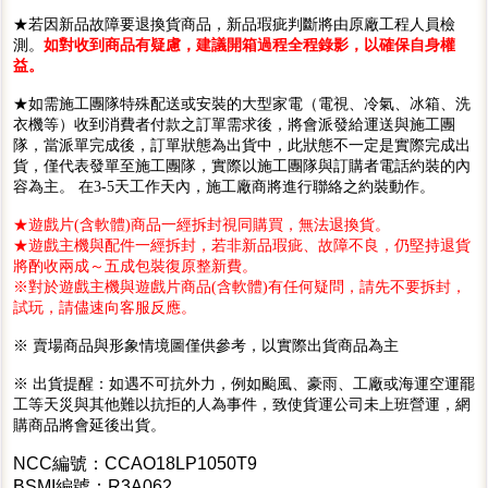
★若因新品故障要退換貨商品，新品瑕疵判斷將由原廠工程人員檢
測。
如對收到商品有疑慮，建議開箱過程全程錄影，以確保自身權
益。
★如需施工團隊特殊配送或安裝的大型家電（電視、冷氣、冰箱、洗
衣機等）收到消費者付款之訂單需求後，將會派發給運送與施工團
隊，當派單完成後，訂單狀態為出貨中，此狀態不一定是實際完成出
貨，僅代表發單至施工團隊，實際以施工團隊與訂購者電話約裝的內
容為主。 在3-5天工作天內，施工廠商將進行聯絡之約裝動作。
★遊戲片(含軟體)商品一經拆封視同購買，無法退換貨。
★遊戲主機與配件一經拆封，若非新品瑕疵、故障不良，仍堅持退貨
將酌收兩成～五成包裝復原整新費。
※對於遊戲主機與遊戲片商品(含軟體)有任何疑問，請先不要拆封，
試玩，請儘速向客服反應。
※ 賣場商品與形象情境圖僅供參考，以實際出貨商品為主
※ 出貨提醒：如遇不可抗外力，例如颱風、豪雨、工廠或海運空運罷
工等天災與其他難以抗拒的人為事件，致使貨運公司未上班營運，網
購商品將會延後出貨。
NCC編號：CCAO18LP1050T9
BSMI編號：R3A062