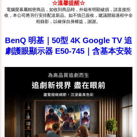
☆溫馨提醒☆
電腦螢幕屬精密商品，如收到商品時，外箱有明顯破損，請直接拒
收，本公司將另行安排配送新品。如不慎已簽收，建議開箱過程中全
。
程錄影，以確保自身權益，謝謝
BenQ 明基｜50型 4K Google TV 追
劇護眼顯示器 E50-745｜含基本安裝