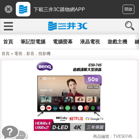
下載三井3C購物網APP
開啟
首頁
筆記型電腦
電腦螢幕
液晶電視
遊戲主機
鍵
首頁
»
電視．影音．投影機
商品編號：TVE50745