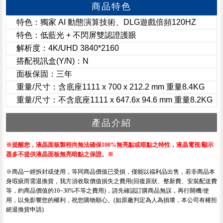
商品特色
特色：獨家 AI 動態演算技術、DLG遊戲倍頻120HZ
特色：低藍光 + 不閃屏雙認證護眼
解析度：4K/UHD 3840*2160
搭配視訊盒(Y/N)：N
面板保固：三年
重量/尺寸：含底座1111 x 700 x 212.2 mm 重量8.4KG
重量/尺寸：不含底座1111 x 647.6x 94.6 mm 重量8.2KG
產品介紹
※提醒您，液晶面板製程尚無法確保100%無亮點或暗點之特性，液晶電視/顯示
器多不提供液晶面板無亮暗點之保證。※
※商品一經拆封或使用，等同商品價值已受損，僅能以福利品出售，若非商品本
身瑕疵而需退換貨，我方須收取價值損失之費用(回復原狀、整新費、安裝配送費
等，約商品價值的10~30%不等之費用)，請先確認訂購商品無誤，再行開機/使
用，以免影響您的權利，祝您購物順心。(如原廠判定為人為損壞，本公司有權拒
絕退換貨申請)