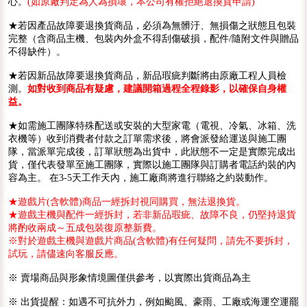
心。
(如原廠判定為人為損壞，本公司有權拒絕退換貨申請)
★若因產品故障要退換貨商品，必須為無髒汙、無損傷之狀態且包裝
完整（含商品主機、包裝內外盒不得刮傷破損，配件/隨附文件與贈品
不得缺件）。
★若因新品故障要退換貨商品，新品瑕疵判斷將由原廠工程人員檢
測。
如對收到商品有疑慮，建議開箱過程全程錄影，以確保自身權
益。
★如需施工團隊特殊配送或安裝的大型家電（電視、冷氣、冰箱、洗
衣機等）收到消費者付款之訂單需求後，將會派發給運送與施工團
隊，當派單完成後，訂單狀態為出貨中，此狀態不一定是實際完成出
貨，僅代表發單至施工團隊，實際以施工團隊與訂購者電話約裝的內
容為主。 在3-5天工作天內，施工廠商將進行聯絡之約裝動作。
★遊戲片(含軟體)商品一經拆封視同購買，無法退換貨。
★遊戲主機與配件一經拆封，若非新品瑕疵、故障不良，仍堅持退貨
將酌收兩成～五成包裝復原整新費。
※對於遊戲主機與遊戲片商品(含軟體)有任何疑問，請先不要拆封，
試玩，請儘速向客服反應。
※ 賣場商品與形象情境圖僅供參考，以實際出貨商品為主
※ 出貨提醒：如遇不可抗外力，例如颱風、豪雨、工廠或海運空運罷