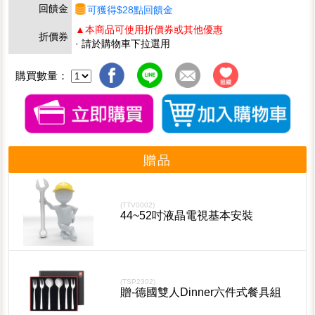
回饋金
可獲得$28點回饋金
▲本商品可使用折價券或其他優惠
折價券
· 請於購物車下拉選用
購買數量：
贈品
(TTV0002)
44~52吋液晶電視基本安裝
(TSP2302)
贈-德國雙人Dinner六件式餐具組