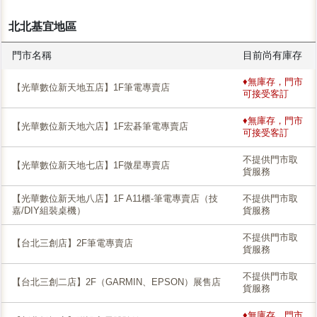
北北基宜地區
門市名稱
目前尚有庫存
♦無庫存，門市
【光華數位新天地五店】1F筆電專賣店
可接受客訂
♦無庫存，門市
【光華數位新天地六店】1F宏碁筆電專賣店
可接受客訂
不提供門市取
【光華數位新天地七店】1F微星專賣店
貨服務
【光華數位新天地八店】1F A11櫃-筆電專賣店（技
不提供門市取
嘉/DIY組裝桌機）
貨服務
不提供門市取
【台北三創店】2F筆電專賣店
貨服務
不提供門市取
【台北三創二店】2F（GARMIN、EPSON）展售店
貨服務
♦無庫存，門市