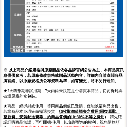
※ 以上商品介紹規格與原廠贈品依各品牌官網公告為主，本商品頁訊
息僅供參考，若原廠修改規格或贈品活動內容，詳細內容請查閱各品
牌官網。以原廠規格所公布資料為準，如有變更，將不另行通知。
★7天猶豫期非試用期，7天內尚未決定是否購買本商品，切勿拆封與
破壞原廠外盒包裝。
★商品一經拆封或使用，等同商品價值已受損，僅能以福利品出售，
若非商品本身瑕疵而需退換貨，
須收取價值損失之費用(回復原狀、
整新費、安裝配送費等，約商品售價的10~30%不等之費用)
，請先確
認訂購商品無誤，再行開機/使用，以免影響您的權利，祝您購物順