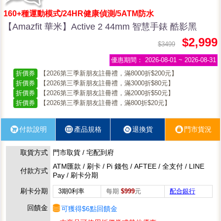
160+種運動模式/24HR健康偵測/5ATM防水
【Amazfit 華米】Active 2 44mm 智慧手錶 酷影黑
$2,999
$3499
優惠期間：
2026-08-01 ~ 2026-08-31
折價券
【2026第三季新朋友註冊禮，滿8000折$200元】
折價券
【2026第三季新朋友註冊禮，滿3000折$80元】
折價券
【2026第三季新朋友註冊禮，滿2000折$50元】
折價券
【2026第三季新朋友註冊禮，滿800折$20元】
付款說明
產品規格
退換貨
門市貨況
取貨方式
門市取貨 / 宅配到府
ATM匯款 / 刷卡 / Pi 錢包 / AFTEE / 全支付 / LINE
付款方式
Pay / 刷卡分期
刷卡分期
3期0利率
每期
$999
元
配合銀行
回饋金
可獲得$6點回饋金