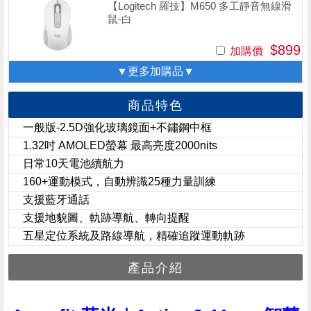
【Logitech 羅技】M650 多工靜音無線滑
鼠-白
$899
加購價
▼更多加購品▼
商品特色
一般版-2.5D強化玻璃鏡面+不鏽鋼中框
1.32吋 AMOLED螢幕 最高亮度2000nits
日常10天電池續航力
160+運動模式，自動辨識25種力量訓練
支援藍牙通話
支援地貌圖、軌跡導航、轉向提醒
五星定位系統及路線導航，精確追蹤運動軌跡
產品介紹