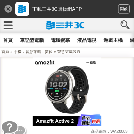
下載三井3C購物網APP
開啟
首頁
筆記型電腦
電腦螢幕
液晶電視
遊戲主機
鍵
首頁
»
手機．智慧穿戴．數位
»
智慧穿戴裝置
商品編號：WAZ0009