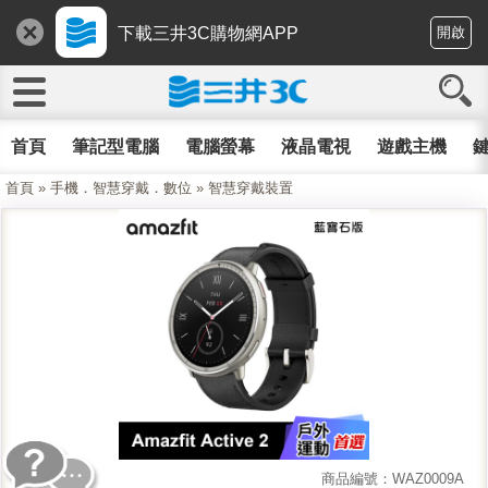
下載三井3C購物網APP
開啟
首頁
筆記型電腦
電腦螢幕
液晶電視
遊戲主機
鍵
首頁
»
手機．智慧穿戴．數位
»
智慧穿戴裝置
商品編號：WAZ0009A