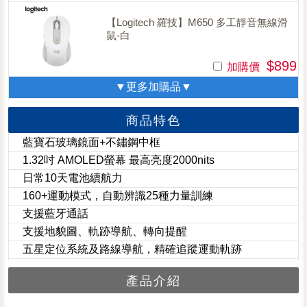
【Logitech 羅技】M650 多工靜音無線滑
鼠-白
$899
加購價
▼更多加購品▼
商品特色
藍寶石玻璃鏡面+不鏽鋼中框
1.32吋 AMOLED螢幕 最高亮度2000nits
日常10天電池續航力
160+運動模式，自動辨識25種力量訓練
支援藍牙通話
支援地貌圖、軌跡導航、轉向提醒
五星定位系統及路線導航，精確追蹤運動軌跡
產品介紹