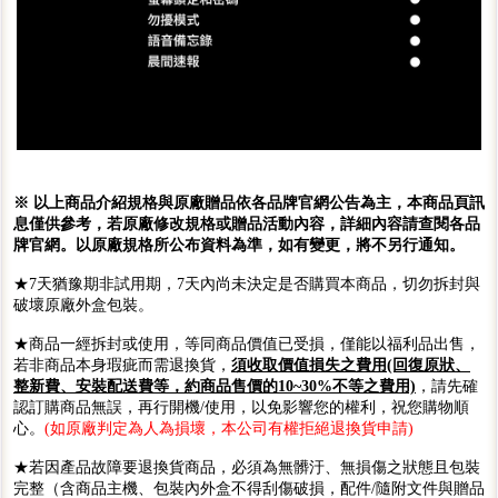
※ 以上商品介紹規格與原廠贈品依各品牌官網公告為主，本商品頁訊
息僅供參考，若原廠修改規格或贈品活動內容，詳細內容請查閱各品
牌官網。以原廠規格所公布資料為準，如有變更，將不另行通知。
★7天猶豫期非試用期，7天內尚未決定是否購買本商品，切勿拆封與
破壞原廠外盒包裝。
★商品一經拆封或使用，等同商品價值已受損，僅能以福利品出售，
若非商品本身瑕疵而需退換貨，
須收取價值損失之費用(回復原狀、
整新費、安裝配送費等，約商品售價的10~30%不等之費用)
，請先確
認訂購商品無誤，再行開機/使用，以免影響您的權利，祝您購物順
心。
(如原廠判定為人為損壞，本公司有權拒絕退換貨申請)
★若因產品故障要退換貨商品，必須為無髒汙、無損傷之狀態且包裝
完整（含商品主機、包裝內外盒不得刮傷破損，配件/隨附文件與贈品