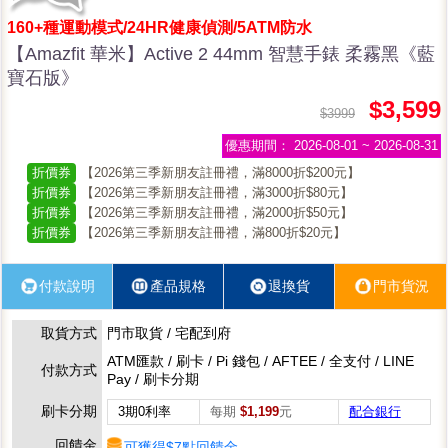
160+種運動模式/24HR健康偵測/5ATM防水
【Amazfit 華米】Active 2 44mm 智慧手錶 柔霧黑《藍
寶石版》
$3,599
$3999
優惠期間：
2026-08-01 ~ 2026-08-31
折價券
【2026第三季新朋友註冊禮，滿8000折$200元】
折價券
【2026第三季新朋友註冊禮，滿3000折$80元】
折價券
【2026第三季新朋友註冊禮，滿2000折$50元】
折價券
【2026第三季新朋友註冊禮，滿800折$20元】
付款說明
產品規格
退換貨
門市貨況
取貨方式
門市取貨 / 宅配到府
ATM匯款 / 刷卡 / Pi 錢包 / AFTEE / 全支付 / LINE
付款方式
Pay / 刷卡分期
刷卡分期
3期0利率
每期
$1,199
元
配合銀行
回饋金
可獲得$7點回饋金