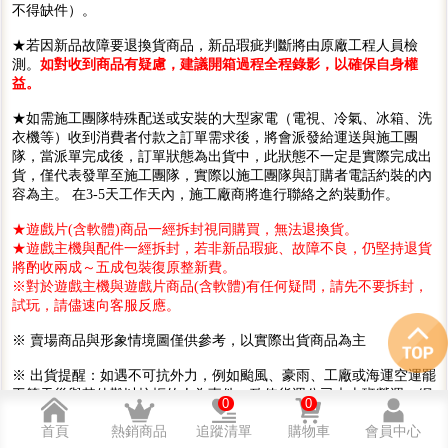
不得缺件）。
★若因新品故障要退換貨商品，新品瑕疵判斷將由原廠工程人員檢
測。
如對收到商品有疑慮，建議開箱過程全程錄影，以確保自身權
益。
★如需施工團隊特殊配送或安裝的大型家電（電視、冷氣、冰箱、洗
衣機等）收到消費者付款之訂單需求後，將會派發給運送與施工團
隊，當派單完成後，訂單狀態為出貨中，此狀態不一定是實際完成出
貨，僅代表發單至施工團隊，實際以施工團隊與訂購者電話約裝的內
容為主。 在3-5天工作天內，施工廠商將進行聯絡之約裝動作。
★遊戲片(含軟體)商品一經拆封視同購買，無法退換貨。
★遊戲主機與配件一經拆封，若非新品瑕疵、故障不良，仍堅持退貨
將酌收兩成～五成包裝復原整新費。
※對於遊戲主機與遊戲片商品(含軟體)有任何疑問，請先不要拆封，
試玩，請儘速向客服反應。
※ 賣場商品與形象情境圖僅供參考，以實際出貨商品為主
※ 出貨提醒：如遇不可抗外力，例如颱風、豪雨、工廠或海運空運罷
工等天災與其他難以抗拒的人為事件，致使貨運公司未上班營運，網
0
0
購商品將會延後出貨。
首頁
熱銷商品
追蹤清單
購物車
會員中心