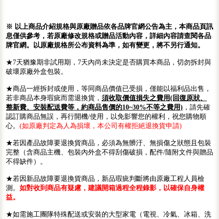
※ 以上商品介紹規格與原廠贈品依各品牌官網公告為主，本商品頁訊
息僅供參考，若原廠修改規格或贈品活動內容，詳細內容請查閱各品
牌官網。以原廠規格所公布資料為準，如有變更，將不另行通知。
★7天猶豫期非試用期，7天內尚未決定是否購買本商品，切勿拆封與
破壞原廠外盒包裝。
★商品一經拆封或使用，等同商品價值已受損，僅能以福利品出售，
若非商品本身瑕疵而需退換貨，
須收取價值損失之費用(回復原狀、
整新費、安裝配送費等，約商品售價的10~30%不等之費用)
，請先確
認訂購商品無誤，再行開機/使用，以免影響您的權利，祝您購物順
心。
(如原廠判定為人為損壞，本公司有權拒絕退換貨申請)
★若因產品故障要退換貨商品，必須為無髒汙、無損傷之狀態且包裝
完整（含商品主機、包裝內外盒不得刮傷破損，配件/隨附文件與贈品
不得缺件）。
★若因新品故障要退換貨商品，新品瑕疵判斷將由原廠工程人員檢
測。
如對收到商品有疑慮，建議開箱過程全程錄影，以確保自身權
益。
★如需施工團隊特殊配送或安裝的大型家電（電視、冷氣、冰箱、洗