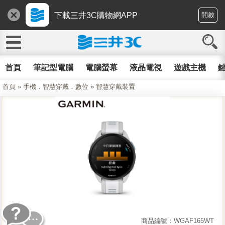
下載三井3C購物網APP
開啟
首頁
筆記型電腦
電腦螢幕
液晶電視
遊戲主機
鍵
首頁
»
手機．智慧穿戴．數位
»
智慧穿戴裝置
商品編號：WGAF165WT