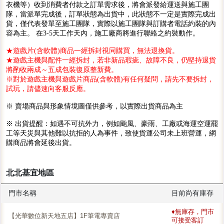
衣機等）收到消費者付款之訂單需求後，將會派發給運送與施工團
隊，當派單完成後，訂單狀態為出貨中，此狀態不一定是實際完成出
貨，僅代表發單至施工團隊，實際以施工團隊與訂購者電話約裝的內
容為主。 在3-5天工作天內，施工廠商將進行聯絡之約裝動作。
★遊戲片(含軟體)商品一經拆封視同購買，無法退換貨。
★遊戲主機與配件一經拆封，若非新品瑕疵、故障不良，仍堅持退貨
將酌收兩成～五成包裝復原整新費。
※對於遊戲主機與遊戲片商品(含軟體)有任何疑問，請先不要拆封，
試玩，請儘速向客服反應。
※ 賣場商品與形象情境圖僅供參考，以實際出貨商品為主
※ 出貨提醒：如遇不可抗外力，例如颱風、豪雨、工廠或海運空運罷
工等天災與其他難以抗拒的人為事件，致使貨運公司未上班營運，網
購商品將會延後出貨。
北北基宜地區
門市名稱
目前尚有庫存
♦無庫存，門市
【光華數位新天地五店】1F筆電專賣店
可接受客訂