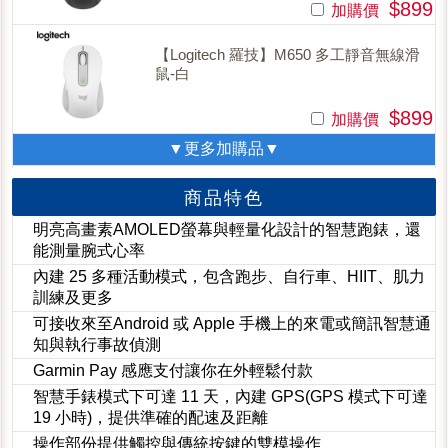
$899
加購價
【Logitech 羅技】M650 多工靜音無線滑
鼠-白
$899
加購價
▼更多加購品▼
商品特色
明亮高畫素AMOLED螢幕與輕量化設計的智慧跑錶，還
能測量腕式心率
內建 25 多種活動模式，包含跑步、自行車、HIIT、肌力
訓練及更多
可接收來至Android 或 Apple 手機上的來電或簡訊智慧通
知與執行事故偵測
Garmin Pay 感應支付讓你在外輕鬆付款
智慧手錶模式下可達 11 天，內建 GPS(GPS 模式下可達
19 小時)，提供準確的配速及距離
操作部份提供觸控與傳統按鍵的雙模操作