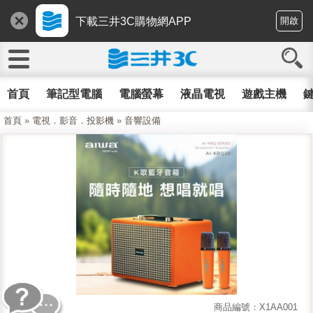
下載三井3C購物網APP
開啟
首頁
筆記型電腦
電腦螢幕
液晶電視
遊戲主機
鍵
首頁
»
電視．影音．投影機
»
音響設備
商品編號：X1AA001