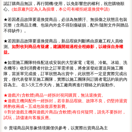
認訂購商品無誤，再行開機/使用，以免影響您的權利，祝您購物順
心。
(如原廠判定為人為損壞，本公司有權拒絕退換貨申請)
★若因產品故障要退換貨商品，必須為無髒汙、無損傷之狀態且包裝
完整（含商品主機、包裝內外盒不得刮傷破損，配件/隨附文件與贈品
不得缺件）。
★若因新品故障要退換貨商品，新品瑕疵判斷將由原廠工程人員檢
測。
如對收到商品有疑慮，建議開箱過程全程錄影，以確保自身權
益。
★如需施工團隊特殊配送或安裝的大型家電（電視、冷氣、冰箱、洗
衣機等）收到消費者付款之訂單需求後，將會派發給運送與施工團
隊，當派單完成後，訂單狀態為出貨中，此狀態不一定是實際完成出
貨，僅代表發單至施工團隊，實際以施工團隊與訂購者電話約裝的內
容為主。 在3-5天工作天內，施工廠商將進行聯絡之約裝動作。
★遊戲片(含軟體)商品一經拆封視同購買，無法退換貨。
★遊戲主機與配件一經拆封，若非新品瑕疵、故障不良，仍堅持退貨
將酌收兩成～五成包裝復原整新費。
※對於遊戲主機與遊戲片商品(含軟體)有任何疑問，請先不要拆封，
試玩，請儘速向客服反應。
※ 賣場商品與形象情境圖僅供參考，以實際出貨商品為主