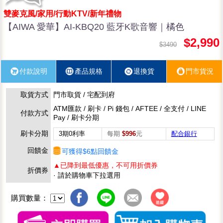
雙麥克風/家用/行動KTV/新年禮物
【AIWA 愛華】AI-KBQ20 藍牙K歌音響｜橘色
$2,990
$3490
付款說明
產品規格
退換貨
門市貨況
取貨方式
門市取貨 / 宅配到府
ATM匯款 / 刷卡 / Pi 錢包 / AFTEE / 全支付 / LINE
付款方式
Pay / 刷卡分期
刷卡分期
3期0利率
每期
$996
元
配合銀行
回饋金
可獲得$6點回饋金
▲已降到最低優惠，不可用折價券
折價券
· 請於購物車下拉選用
購買數量：