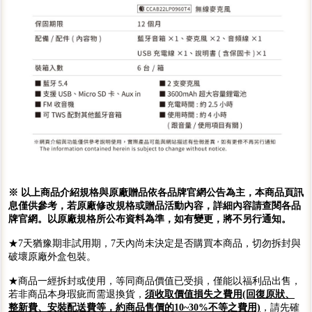
※ 以上商品介紹規格與原廠贈品依各品牌官網公告為主，本商品頁訊
息僅供參考，若原廠修改規格或贈品活動內容，詳細內容請查閱各品
牌官網。以原廠規格所公布資料為準，如有變更，將不另行通知。
★7天猶豫期非試用期，7天內尚未決定是否購買本商品，切勿拆封與
破壞原廠外盒包裝。
★商品一經拆封或使用，等同商品價值已受損，僅能以福利品出售，
若非商品本身瑕疵而需退換貨，
須收取價值損失之費用(回復原狀、
整新費、安裝配送費等，約商品售價的10~30%不等之費用)
，請先確