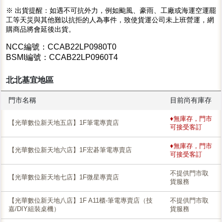
※ 出貨提醒：如遇不可抗外力，例如颱風、豪雨、工廠或海運空運罷
工等天災與其他難以抗拒的人為事件，致使貨運公司未上班營運，網
購商品將會延後出貨。
NCC編號：CCAB22LP0980T0
BSMI編號：CCAB22LP0960T4
北北基宜地區
門市名稱
目前尚有庫存
♦無庫存，門市
【光華數位新天地五店】1F筆電專賣店
可接受客訂
♦無庫存，門市
【光華數位新天地六店】1F宏碁筆電專賣店
可接受客訂
不提供門市取
【光華數位新天地七店】1F微星專賣店
貨服務
【光華數位新天地八店】1F A11櫃-筆電專賣店（技
不提供門市取
嘉/DIY組裝桌機）
貨服務