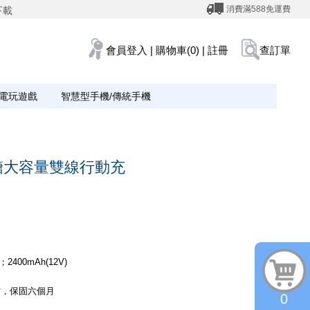
消費滿588免運費
下載
會員登入
|
購物車(0)
|
註冊
查訂單
電玩遊戲
智慧型手機/傳統手機
1小方糖大容量雙線行動充
2400mAh(12V)
材，保固六個月
0