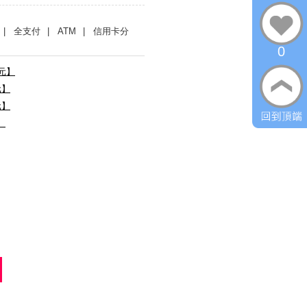
| 全支付
| ATM
| 信用卡分
0
0元】
元】
元】
】