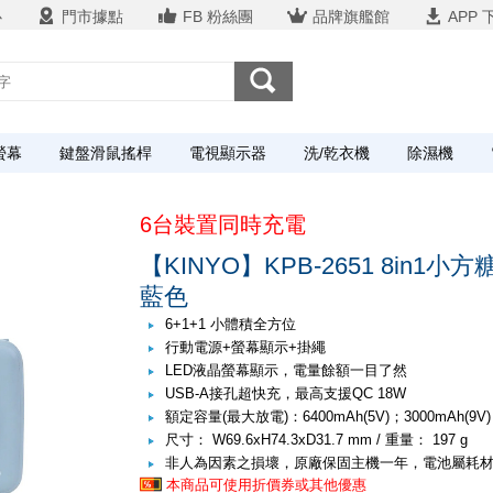
心
門市據點
FB 粉絲團
品牌旗艦館
APP 
螢幕
鍵盤滑鼠搖桿
電視顯示器
洗/乾衣機
除濕機
6台裝置同時充電
【KINYO】KPB-2651 8in
藍色
6+1+1 小體積全方位
行動電源+螢幕顯示+掛繩
LED液晶螢幕顯示，電量餘額一目了然
USB-A接孔超快充，最高支援QC 18W
額定容量(最大放電)：6400mAh(5V)；3000mAh(9V)；
尺寸： W69.6xH74.3xD31.7 mm / 重量： 197 g
非人為因素之損壞，原廠保固主機一年，電池屬耗
本商品可使用折價券或其他優惠