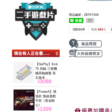
商品編號：ZBTKY008
3期0利率
每期
493
元
【NuPhy】Kick
75 高軸 三模機
械茶軸鍵盤 英
文版本...
3088
$
【PowerA】增
強款 無線遊戲
手把《黃金騎
士》
1399
$