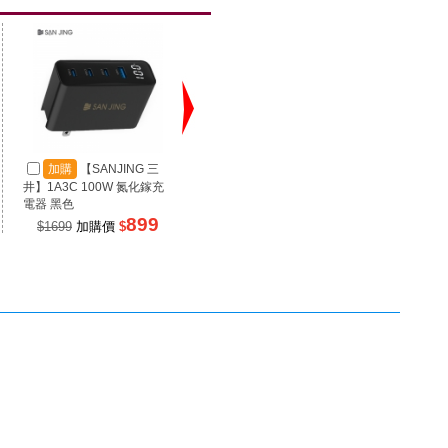
加購
【SANJING 三
加購
【SANJING 三
加
井】1A3C 100W 氮化鎵充
井】1A2C 67W 氮化鎵充電
井】RP
電器 黑色
器 黑色
源 100
899
499
$1699
加購價
$
$990
加購價
$
$99