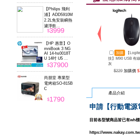
【Philips 飛利
浦】ADD5910M
2.2L免安裝瞬熱
濾淨飲...
3999
$
【HP 惠普】O
mniBook 3 NG
加購
【Logit
AI 14-hs0018T
U 14吋 U5 ...
技】M90 USB 有
37900
灰
$
$229
加購價
$
尚朋堂 專業型
電烤箱SO-815B
C
產品介紹
1790
$
申請【行動電源
【GARMIN】In
stinct E 45mm
目前各型號商品皆已有wh標
本我系列 GPS
智慧腕錶...
7990
https://www.nakay.com.
$