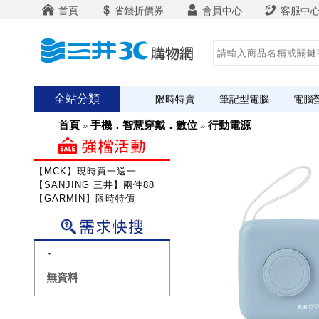
首頁
省錢折價券
會員中心
客服中
全站分類
限時特賣
筆記型電腦
電腦
首頁
手機．智慧穿戴．數位
行動電源
»
»
【MCK】現時買一送一
【SANJING 三井】兩件88折
【GARMIN】限時特價
無資料