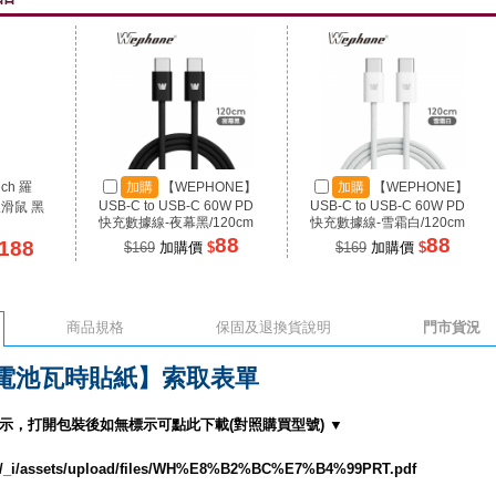
ech 羅
加購
【WEPHONE】
加購
【WEPHONE】
USB-C to USB-C 60W PD
USB-C to USB-C 60W PD
線滑鼠 黑
快充數據線-夜幕黑/120cm
快充數據線-雪霜白/120cm
88
88
188
$169
加購價
$
$169
加購價
$
商品規格
保固及退換貨說明
門市貨況
電池瓦時貼紙】索取表單
示，打開包裝後如無標示可點此下載(對照購買型號) ▼
tw/_i/assets/upload/files/WH%E8%B2%BC%E7%B4%99PRT.pdf