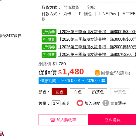
取貨方式：
門市取貨
|
宅配
付款方式：
刷卡
| Pi 錢包
| LINE Pay
| AFTEE
期
折價券
【2026第三季新朋友註冊禮，滿8000折$20
接受24家銀行
折價券
【2026第三季新朋友註冊禮，滿3000折$80
折價券
【2026第三季新朋友註冊禮，滿2000折$50
折價券
【2026第三季新朋友註冊禮，滿800折$20元
網路價
$1,780
1,480
促銷價
$
回饋金$3(
說明
)
優惠期間：
2026-07-01 ~ 2026-09-30
顏色：
藍色
白色
奶茶色
米黃色
數量：
說明
加入追蹤
賣貴通報
加入購物車
立即購買