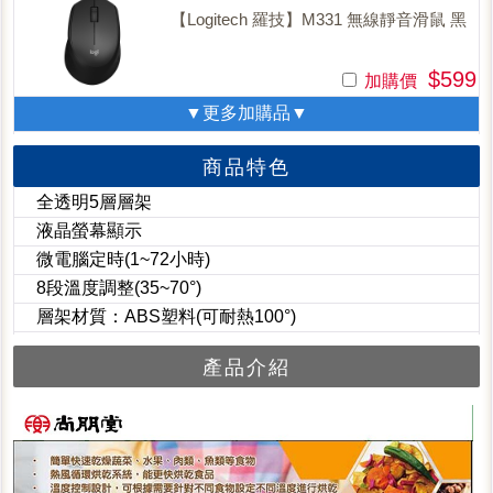
【Logitech 羅技】M331 無線靜音滑鼠 黑
$599
加購價
▼更多加購品▼
商品特色
全透明5層層架
液晶螢幕顯示
微電腦定時(1~72小時)
8段溫度調整(35~70°)
層架材質：ABS塑料(可耐熱100°)
產品介紹