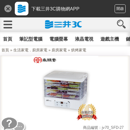
下載三井3C購物網APP
開啟
首頁
筆記型電腦
電腦螢幕
液晶電視
遊戲主機
鍵
首頁
»
生活家電．廚房家電
»
廚房家電
»
烘烤家電
商品編號：jv70_SFD-27