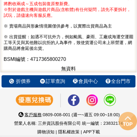
將酌收兩成～五成包裝復原整新費。
※對於遊戲主機與遊戲片商品(含軟體)有任何疑問，請先不要拆封，
試玩，請儘速向客服反應。
※ 賣場商品與形象情境圖僅供參考，以實際出貨商品為主
※ 出貨提醒：如遇不可抗外力，例如颱風、豪雨、工廠或海運空運罷
工等天災與其他難以抗拒的人為事件，致使貨運公司未上班營運，網
購商品將會延後出貨。
BSMI編號：4717365800270
無資料
折價券
訂單查詢
會員中心
全台門市
客戶服務
:0809-008-001 (週一~週五 09:00~18:00)
營業人名稱: 三井資訊股份有限公司 統一編號：23832174
購物須知
|
隱私權政策
|
APP下載