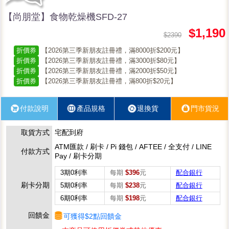
【尚朋堂】食物乾燥機SFD-27
$1,190
$2390
折價券
【2026第三季新朋友註冊禮，滿8000折$200元】
折價券
【2026第三季新朋友註冊禮，滿3000折$80元】
折價券
【2026第三季新朋友註冊禮，滿2000折$50元】
折價券
【2026第三季新朋友註冊禮，滿800折$20元】
付款說明
產品規格
退換貨
門市貨況
取貨方式
宅配到府
ATM匯款 / 刷卡 / Pi 錢包 / AFTEE / 全支付 / LINE
付款方式
Pay / 刷卡分期
3期0利率
每期
$396
元
配合銀行
刷卡分期
5期0利率
每期
$238
元
配合銀行
6期0利率
每期
$198
元
配合銀行
回饋金
可獲得$2點回饋金