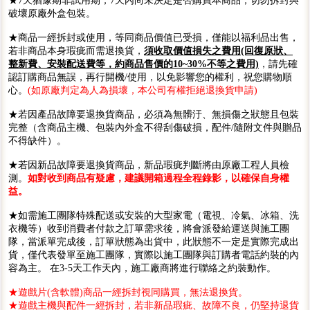
★7天猶豫期非試用期，7天內尚未決定是否購買本商品，切勿拆封與
破壞原廠外盒包裝。
★商品一經拆封或使用，等同商品價值已受損，僅能以福利品出售，
若非商品本身瑕疵而需退換貨，
須收取價值損失之費用(回復原狀、
整新費、安裝配送費等，約商品售價的10~30%不等之費用)
，請先確
認訂購商品無誤，再行開機/使用，以免影響您的權利，祝您購物順
心。
(如原廠判定為人為損壞，本公司有權拒絕退換貨申請)
★若因產品故障要退換貨商品，必須為無髒汙、無損傷之狀態且包裝
完整（含商品主機、包裝內外盒不得刮傷破損，配件/隨附文件與贈品
不得缺件）。
★若因新品故障要退換貨商品，新品瑕疵判斷將由原廠工程人員檢
測。
如對收到商品有疑慮，建議開箱過程全程錄影，以確保自身權
益。
★如需施工團隊特殊配送或安裝的大型家電（電視、冷氣、冰箱、洗
衣機等）收到消費者付款之訂單需求後，將會派發給運送與施工團
隊，當派單完成後，訂單狀態為出貨中，此狀態不一定是實際完成出
貨，僅代表發單至施工團隊，實際以施工團隊與訂購者電話約裝的內
容為主。 在3-5天工作天內，施工廠商將進行聯絡之約裝動作。
★遊戲片(含軟體)商品一經拆封視同購買，無法退換貨。
★遊戲主機與配件一經拆封，若非新品瑕疵、故障不良，仍堅持退貨