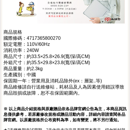
商品規格
國際條碼：4717365800270
額定電壓：110V/60Hz
消耗功率：240W
商品尺寸：約33.5×25.8×26.9(寬/深/高CM)
外箱尺寸：約35.5×29.8×23.8(寬/深/高CM)
商品重量：約2.3kg
生產國別：中國
保固期一年：營業用及消耗品除外(ex：層架..等)
商品維修請自行送維修站，耗材品及人為因素使用錯誤導致
商品毀損或故障，恕不在保固範圍內。
※ 以上商品介紹規格與原廠贈品依各品牌官網公告為主，本商品頁訊
息僅供參考，若原廠修改規格或贈品活動內容，詳細內容請查閱各品
牌官網。以原廠規格所公布資料為準，如有變更，將不另行通知。