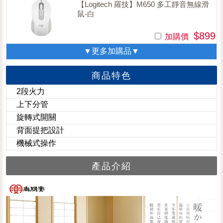
【Logitech 羅技】M650 多工靜音無線滑
鼠-白
$899
加購價
▼更多加購品▼
商品特色
2段火力
上下分管
旋轉式開關
背面提把設計
機械式操作
產品介紹