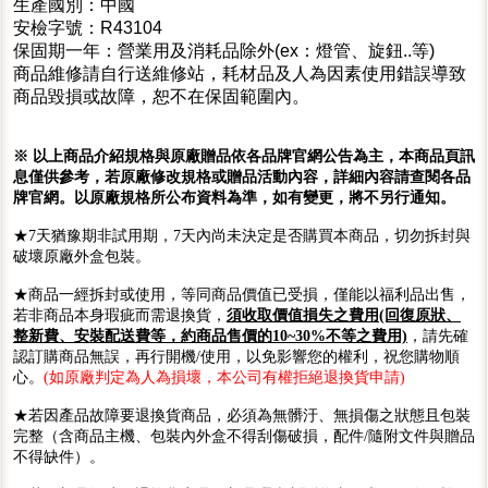
生產國別：中國
安檢字號：R43104
保固期一年：營業用及消耗品除外(ex：燈管、旋鈕..等)
商品維修請自行送維修站，耗材品及人為因素使用錯誤導致
商品毀損或故障，恕不在保固範圍內。
※ 以上商品介紹規格與原廠贈品依各品牌官網公告為主，本商品頁訊
息僅供參考，若原廠修改規格或贈品活動內容，詳細內容請查閱各品
牌官網。以原廠規格所公布資料為準，如有變更，將不另行通知。
★7天猶豫期非試用期，7天內尚未決定是否購買本商品，切勿拆封與
破壞原廠外盒包裝。
★商品一經拆封或使用，等同商品價值已受損，僅能以福利品出售，
若非商品本身瑕疵而需退換貨，
須收取價值損失之費用(回復原狀、
整新費、安裝配送費等，約商品售價的10~30%不等之費用)
，請先確
認訂購商品無誤，再行開機/使用，以免影響您的權利，祝您購物順
心。
(如原廠判定為人為損壞，本公司有權拒絕退換貨申請)
★若因產品故障要退換貨商品，必須為無髒汙、無損傷之狀態且包裝
完整（含商品主機、包裝內外盒不得刮傷破損，配件/隨附文件與贈品
不得缺件）。