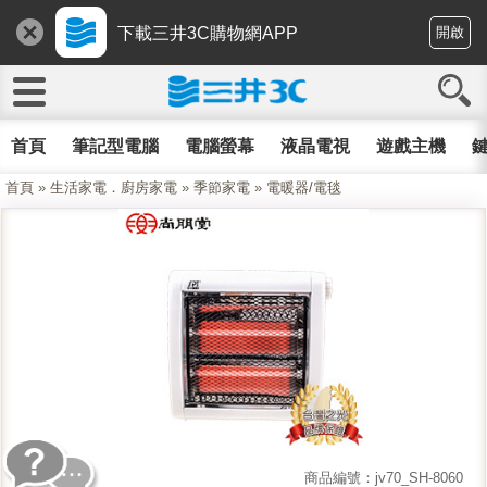
下載三井3C購物網APP
開啟
首頁
筆記型電腦
電腦螢幕
液晶電視
遊戲主機
鍵
首頁
»
生活家電．廚房家電
»
季節家電
»
電暖器/電毯
商品編號：jv70_SH-8060