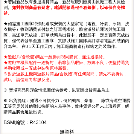
★若因新品故障要退換貨商品，新品瑕疵判斷將由原廠工程人員檢
測。
如對收到商品有疑慮，建議開箱過程全程錄影，以確保自身權
益。
★如需施工團隊特殊配送或安裝的大型家電（電視、冷氣、冰箱、洗
衣機等）收到消費者付款之訂單需求後，將會派發給運送與施工團
隊，當派單完成後，訂單狀態為出貨中，此狀態不一定是實際完成出
貨，僅代表發單至施工團隊，實際以施工團隊與訂購者電話約裝的內
容為主。 在3-5天工作天內，施工廠商將進行聯絡之約裝動作。
★遊戲片(含軟體)商品一經拆封視同購買，無法退換貨。
★遊戲主機與配件一經拆封，若非新品瑕疵、故障不良，仍堅持退貨
將酌收兩成～五成包裝復原整新費。
※對於遊戲主機與遊戲片商品(含軟體)有任何疑問，請先不要拆封，
試玩，請儘速向客服反應。
※ 賣場商品與形象情境圖僅供參考，以實際出貨商品為主
※ 出貨提醒：如遇不可抗外力，例如颱風、豪雨、工廠或海運空運罷
工等天災與其他難以抗拒的人為事件，致使貨運公司未上班營運，網
購商品將會延後出貨。
BSMI編號：R43104
無資料