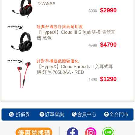
727A9AA
$2990
3990
經典舒適設計與高耐用度
【HyperX】Cloud III S 無線雙模 電競耳
機 黑色
$4790
4790
針對手機遊戲體驗優化
【HyperX】Cloud Earbuds II 入耳式耳
機 紅色 705L8AA - RED
$1290
1490
折價券
訂單查詢
會員中心
全台門市