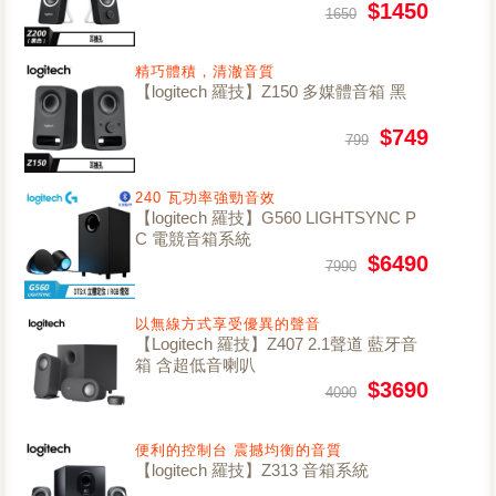
$1450
1650
精巧體積，清澈音質
【logitech 羅技】Z150 多媒體音箱 黑
$749
799
240 瓦功率強勁音效
【logitech 羅技】G560 LIGHTSYNC P
C 電競音箱系統
$6490
7990
以無線方式享受優異的聲音
【Logitech 羅技】Z407 2.1聲道 藍牙音
箱 含超低音喇叭
$3690
4090
便利的控制台 震撼均衡的音質
【logitech 羅技】Z313 音箱系統