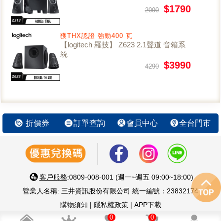
$1790
2090
獲THX認證 強勁400 瓦
【logitech 羅技】 Z623 2.1聲道 音箱系
統
$3990
4290
折價券
訂單查詢
會員中心
全台門市
客戶服務
:0809-008-001 (週一~週五 09:00~18:00)
營業人名稱: 三井資訊股份有限公司 統一編號：23832174
購物須知
|
隱私權政策
|
APP下載
智慧 生活 好鄰居 嚴選優質3C家電
0
0