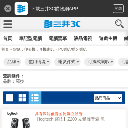
下載三井3C購物網APP
開啟
首頁
筆記型電腦
電腦螢幕
液晶電視
遊戲主機
鍵
首頁
»
鍵鼠．印表機．耳機喇叭
»
PC喇叭/藍牙喇叭
品牌
使用情境
喇叭件式
可攜式喇叭
可
查詢條件：
品牌：羅技
具有深沈低音的飽滿立體聲
【logitech 羅技】Z200 立體聲音箱 黑