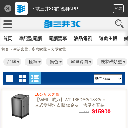
下載三井3C購物網APP
開啟
首頁
筆記型電腦
電腦螢幕
液晶電視
遊戲主機
鍵
首頁
»
生活家電．廚房家電
»
大型家電
品牌
種類
顏色
容量範圍
洗衣槽類型
18公斤大容量
【WEILI 威力】WT-18FDSG 18KG 直
立式變頻洗衣機 鈦金灰｜含基本安裝
$15900
16900