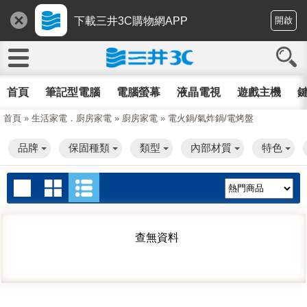
下載三井3C購物網APP
開啟
首頁
筆記型電腦
電腦螢幕
液晶電視
遊戲主機
鍵
首頁
»
生活家電．廚房家電
»
廚房家電
»
電火鍋/氣炸鍋/電烤盤
品牌
保固種類
類型
內部材質
特色
查無資料